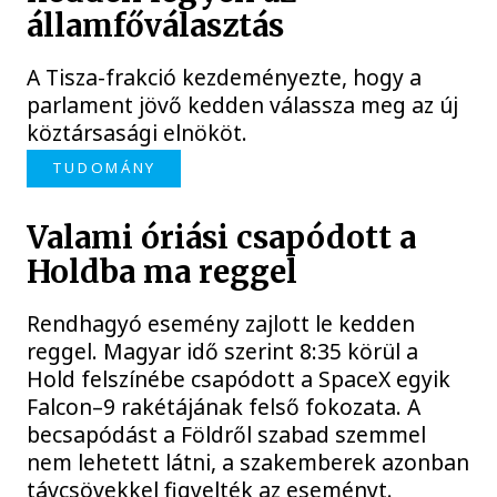
államfőválasztás
A Tisza-frakció kezdeményezte, hogy a
parlament jövő kedden válassza meg az új
köztársasági elnököt.
TUDOMÁNY
Valami óriási csapódott a
Holdba ma reggel
Rendhagyó esemény zajlott le kedden
reggel. Magyar idő szerint 8:35 körül a
Hold felszínébe csapódott a SpaceX egyik
Falcon–9 rakétájának felső fokozata. A
becsapódást a Földről szabad szemmel
nem lehetett látni, a szakemberek azonban
távcsövekkel figyelték az eseményt.