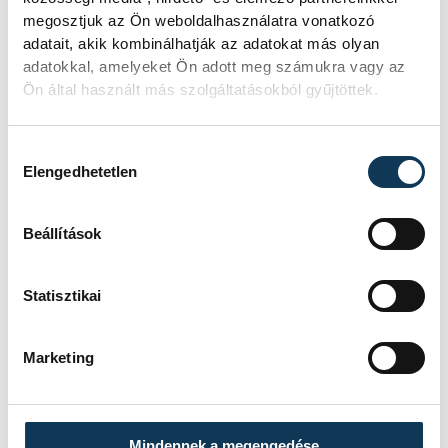
megosztjuk az Ön weboldalhasználatra vonatkozó
adatait, akik kombinálhatják az adatokat más olyan
adatokkal, amelyeket Ön adott meg számukra vagy az
közélet
Veszprémi Állatkert
Ön által használt más szolgáltatásokból gyűjtöttek.
állatkert
madarak és fák napja
Hozzájárulás kiválasztása
Elengedhetetlen
Beállítások
FOTÓS
SZERZŐ
Kovács
vehir.hu
Bálint
Statisztikai
Marketing
Mindennek a megengedése