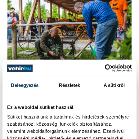
Az állatkert vezetése bízik abban, hogy a
Beleegyezés
Részletek
A sütikről
madarak és fák napja jövőre is hasonló
lelkesedéssel és együttműködéssel
Ez a weboldal sütiket használ
valósulhat meg, és a most ültetett fa
Sütiket használunk a tartalmak és hirdetések személyre
hosszú éveken át hirdeti majd a természet
szabásához, közösségi funkciók biztosításához,
iránti felelősséget és szeretetet.
valamint weboldalforgalmunk elemzéséhez. Ezenkívül
közösségi média-, hirdető- és elemező partnereinkkel