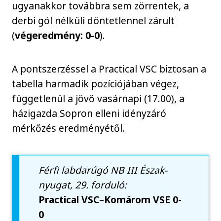
ugyanakkor továbbra sem zörrentek, a
derbi gól nélküli döntetlennel zárult
(
végeredmény: 0-0
).
A pontszerzéssel a Practical VSC biztosan a
tabella harmadik pozíciójában végez,
függetlenül a jövő vasárnapi (17.00), a
házigazda Sopron elleni idényzáró
mérkőzés eredményétől.
Férfi labdarúgó NB III Észak-
nyugat, 29. forduló:
Practical VSC–Komárom VSE 0-
0