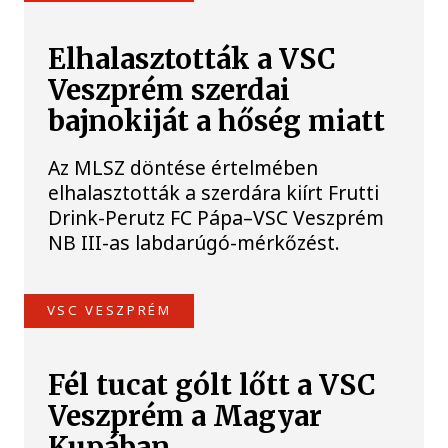
Elhalasztották a VSC
Veszprém szerdai
bajnokiját a hőség miatt
Az MLSZ döntése értelmében
elhalasztották a szerdára kiírt Frutti
Drink-Perutz FC Pápa–VSC Veszprém
NB III-as labdarúgó-mérkőzést.
VSC VESZPRÉM
Fél tucat gólt lőtt a VSC
Veszprém a Magyar
Kupában