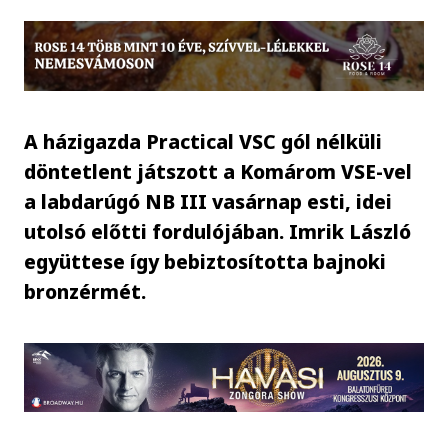
A házigazda Practical VSC gól nélküli
döntetlent játszott a Komárom VSE-vel
a labdarúgó NB III vasárnap esti, idei
utolsó előtti fordulójában. Imrik László
együttese így bebiztosította bajnoki
bronzérmét.