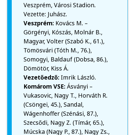
Veszprém, Városi Stadion.
Vezette: Juhász.
Veszprém:
Kovács M. –
Görgényi, Kószás, Molnár B.,
Magyar, Volter (Szabó K., 61.),
Tömösvári (Tóth M., 76.),
Somogyi, Baldauf (Dobsa, 86.),
Dömötör, Kiss Á.
Vezetőedző:
Imrik László.
Komárom VSE:
Ásványi –
Vukasovic, Nagy T., Horváth R.
(Csöngei, 45.), Sandal,
Wágenhoffer (Szénási, 87.),
Szecsődi, Nagy Z. (Tímár, 65.),
Múcska (Nagy P., 87.), Nagy Zs.,