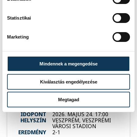
SOROZAT
NB III ÉSZAKNYUGATI
CSOPORT 2025/26
HAZAI
BUDAÖRS
Statisztikai
VENDÉG
VSC VESZPRÉM
IDŐPONT
2026. MÁJUS 17. 17:00
HELYSZÍN
BUDAÖRS, BUDAÖRSI
Marketing
VÁROSI STADION
EREDMÉNY
5-1
RÉSZLETEK
Mindennek a megengedése
Kiválasztás engedélyezése
SOROZAT
NB III ÉSZAKNYUGATI
CSOPORT 2025/26
Megtagad
HAZAI
VSC VESZPRÉM
VENDÉG
ÚJPEST FC II
IDŐPONT
2026. MÁJUS 24. 17:00
HELYSZÍN
VESZPRÉM, VESZPRÉMI
VÁROSI STADION
EREDMÉNY
2-1