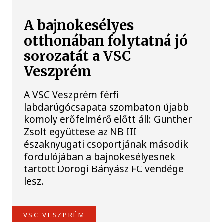
A bajnokesélyes
otthonában folytatná jó
sorozatát a VSC
Veszprém
A VSC Veszprém férfi
labdarúgócsapata szombaton újabb
komoly erőfelmérő előtt áll: Gunther
Zsolt együttese az NB III
északnyugati csoportjának második
fordulójában a bajnokesélyesnek
tartott Dorogi Bányász FC vendége
lesz.
VSC VESZPRÉM