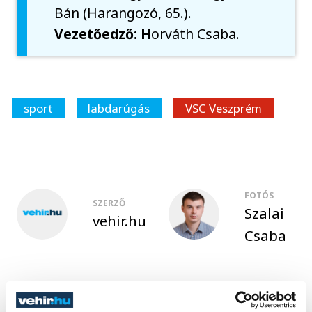
Bán (Harangozó, 65.).
Vezetőedző: H
orváth Csaba.
sport
labdarúgás
VSC Veszprém
FOTÓS
SZERZŐ
Szalai
vehir.hu
Csaba
Események