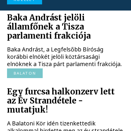
Baka Andrást jelöli
államfőnek a Tisza
parlamenti frakciója
Baka Andrást, a Legfelsőbb Bíróság
korábbi elnökét jelöli köztársasági
elnöknek a Tisza párt parlamenti frakciója.
BALATON
Egy furcsa halkonzerv lett
az Év Strandétele -
mutatjuk!
A Balatoni Kör idén tizenkettedik
alkalommal hirdette meg az év strandétele