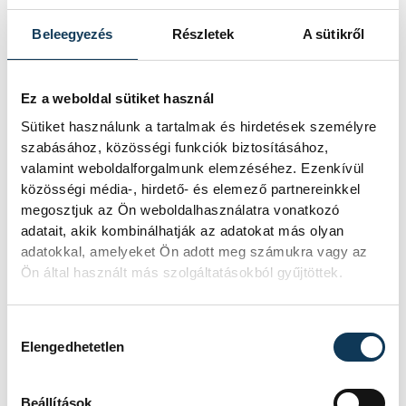
Beleegyezés
Részletek
A sütikről
KORÁBBI ESEMÉNYEK BETÖLTÉSE
Ez a weboldal sütiket használ
Sütiket használunk a tartalmak és hirdetések személyre
szabásához, közösségi funkciók biztosításához,
SOROZAT
NB III ÉSZAKNYUGATI
valamint weboldalforgalmunk elemzéséhez. Ezenkívül
CSOPORT 2025/26
közösségi média-, hirdető- és elemező partnereinkkel
HAZAI
VSC VESZPRÉM
megosztjuk az Ön weboldalhasználatra vonatkozó
VENDÉG
PUSKÁS AKADÉMIA FC II
adatait, akik kombinálhatják az adatokat más olyan
IDŐPONT
2026. MÁJUS 10. 17:00
adatokkal, amelyeket Ön adott meg számukra vagy az
HELYSZÍN
VESZPRÉM, VESZPRÉMI
VÁROSI STADION
Ön által használt más szolgáltatásokból gyűjtöttek.
EREDMÉNY
2-1
RÉSZLETEK
Hozzájárulás kiválasztása
Elengedhetetlen
Beállítások