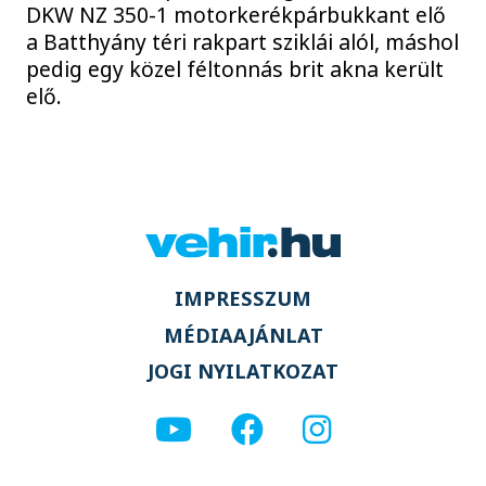
DKW NZ 350-1 motorkerékpárbukkant elő
a Batthyány téri rakpart sziklái alól, máshol
pedig egy közel féltonnás brit akna került
elő.
IMPRESSZUM
MÉDIAAJÁNLAT
JOGI NYILATKOZAT