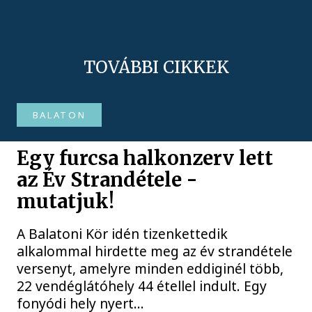
TOVÁBBI CIKKEK
BALATON
Egy furcsa halkonzerv lett
az Év Strandétele -
mutatjuk!
A Balatoni Kör idén tizenkettedik
alkalommal hirdette meg az év strandétele
versenyt, amelyre minden eddiginél több,
22 vendéglátóhely 44 étellel indult. Egy
fonyódi hely nyert...