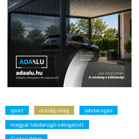
sport
ország-világ
labdarúgás
magyar labdarúgó-válogatott
Gulácsi Péter