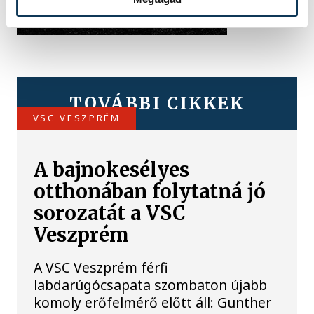
TOVÁBBI CIKKEK
VSC VESZPRÉM
A bajnokesélyes
otthonában folytatná jó
sorozatát a VSC
Veszprém
A VSC Veszprém férfi
labdarúgócsapata szombaton újabb
komoly erőfelmérő előtt áll: Gunther