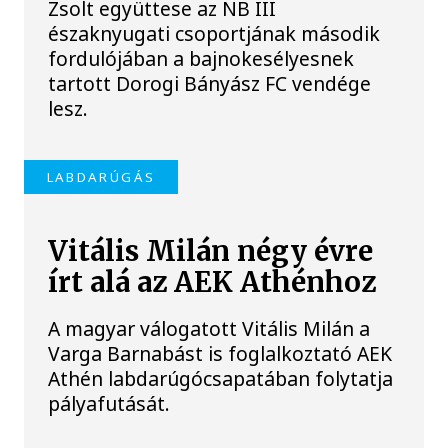
Zsolt együttese az NB III
északnyugati csoportjának második
fordulójában a bajnokesélyesnek
tartott Dorogi Bányász FC vendége
lesz.
LABDARÚGÁS
Vitális Milán négy évre
írt alá az AEK Athénhoz
A magyar válogatott Vitális Milán a
Varga Barnabást is foglalkoztató AEK
Athén labdarúgócsapatában folytatja
pályafutását.