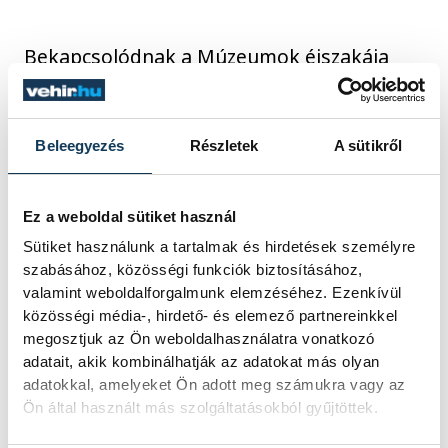
Bekapcsolódnak a Múzeumok éjszakája
programsorozatba is, valamint három
turnusban nyári táborokat is szerveznek.
Ezek közül egyiket kifejezetten ukrán
Beleegyezés
Részletek
A sütikről
anyanyelvű gyerekeknek.
Ez a weboldal sütiket használ
Sütiket használunk a tartalmak és hirdetések személyre
szabásához, közösségi funkciók biztosításához,
valamint weboldalforgalmunk elemzéséhez. Ezenkívül
közösségi média-, hirdető- és elemező partnereinkkel
megosztjuk az Ön weboldalhasználatra vonatkozó
adatait, akik kombinálhatják az adatokat más olyan
adatokkal, amelyeket Ön adott meg számukra vagy az
Ön által használt más szolgáltatásokból gyűjtöttek.