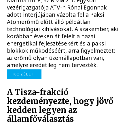
Mártha Imre, az MVM Zrt. egykori
vezérigazgatója ATV-n Rónai Egonnak
adott interjújában vázolta fel a Paksi
Atomerőmű előtt álló példátlan
technológiai kihívásokat. A szakember, aki
korábban éveken át felelt a hazai
energetikai fejlesztésekért és a paksi
blokkok működéséért, arra figyelmeztet:
az erőmű olyan üzemállapotban van,
amelyre eredetileg nem tervezték.
KÖZÉLET
A Tisza-frakció
kezdeményezte, hogy jövő
kedden legyen az
államfőválasztás