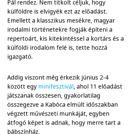
Pál rendez. Nem titkolt céljuk, hogy
külföldre is elvigyék ezt az előadást.
Emellett a klasszikus mesékre, magyar
irodalmi történetekre fogják építeni a
repertoárt, kis kitekintéssel a kortárs és a
külföldi irodalom felé is, tette hozzá
igazgató.
Addig viszont még érkezik június 2-4
között egy
minifesztivál
, ahol 11 előadást
játszanak összesen, gyakorlatilag
összegezve a Kabóca elmúlt időszakban
végzett művészeti munkáját, egyben
átfogó képet is adnak, hogy merre tart a
bábszínház.