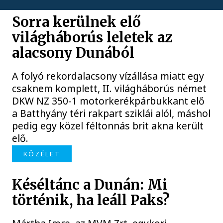
Sorra kerülnek elő
világháborús leletek az
alacsony Dunából
A folyó rekordalacsony vízállása miatt egy
csaknem komplett, II. világháborús német
DKW NZ 350-1 motorkerékpárbukkant elő
a Batthyány téri rakpart sziklái alól, máshol
pedig egy közel féltonnás brit akna került
elő.
KÖZÉLET
Késéltánc a Dunán: Mi
történik, ha leáll Paks?