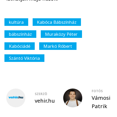
kultúra
Kabóca Bábszínház
bábszínház
Muraközy Péter
Kabóciádé
Markó Róbert
Szántó Viktória
FOTÓS
SZERZŐ
Vámosi
vehir.hu
Patrik