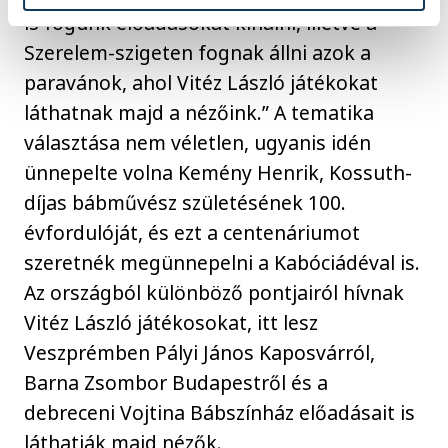
is fogunk előadásokat kínálni, illetve a
Szerelem-szigeten fognak állni azok a
paravánok, ahol Vitéz László játékokat
láthatnak majd a nézőink.” A tematika
választása nem véletlen, ugyanis idén
ünnepelte volna Kemény Henrik, Kossuth-
díjas bábművész születésének 100.
évfordulóját, és ezt a centenáriumot
szeretnék megünnepelni a Kabóciádéval is.
Az országból különböző pontjairól hívnak
Vitéz László játékosokat, itt lesz
Veszprémben Pályi János Kaposvárról,
Barna Zsombor Budapestről és a
debreceni Vojtina Bábszínház előadásait is
láthatják majd nézők.