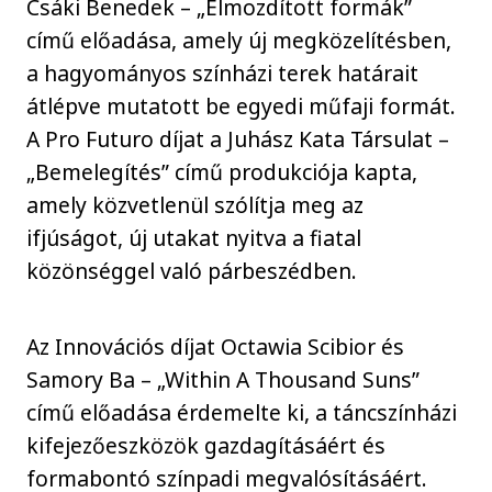
Csáki Benedek – „Elmozdított formák”
című előadása, amely új megközelítésben,
a hagyományos színházi terek határait
átlépve mutatott be egyedi műfaji formát.
A Pro Futuro díjat a Juhász Kata Társulat –
„Bemelegítés” című produkciója kapta,
amely közvetlenül szólítja meg az
ifjúságot, új utakat nyitva a fiatal
közönséggel való párbeszédben.
Az Innovációs díjat Octawia Scibior és
Samory Ba – „Within A Thousand Suns”
című előadása érdemelte ki, a táncszínházi
kifejezőeszközök gazdagításáért és
formabontó színpadi megvalósításáért.