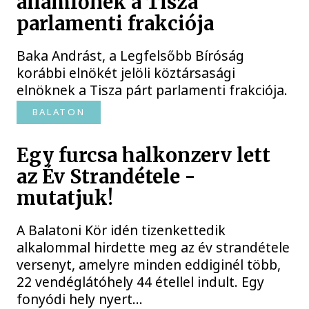
államfőnek a Tisza
parlamenti frakciója
Baka Andrást, a Legfelsőbb Bíróság
korábbi elnökét jelöli köztársasági
elnöknek a Tisza párt parlamenti frakciója.
BALATON
Egy furcsa halkonzerv lett
az Év Strandétele -
mutatjuk!
A Balatoni Kör idén tizenkettedik
alkalommal hirdette meg az év strandétele
versenyt, amelyre minden eddiginél több,
22 vendéglátóhely 44 étellel indult. Egy
fonyódi hely nyert...