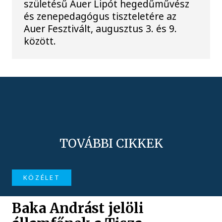
születésű Auer Lipót hegedűművész
és zenepedagógus tiszteletére az
Auer Fesztivált, augusztus 3. és 9.
között.
TOVÁBBI CIKKEK
KÖZÉLET
Baka Andrást jelöli