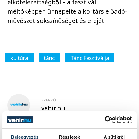
elkötelezettségből – a fesztivál
méltóképpen ünnepelte a kortárs előadó-
művészet sokszínűségét és erejét.
kultúra
tánc
Tánc Fesztiválja
SZERZŐ
vehir.hu
Beleegyezés
Részletek
A sütikről