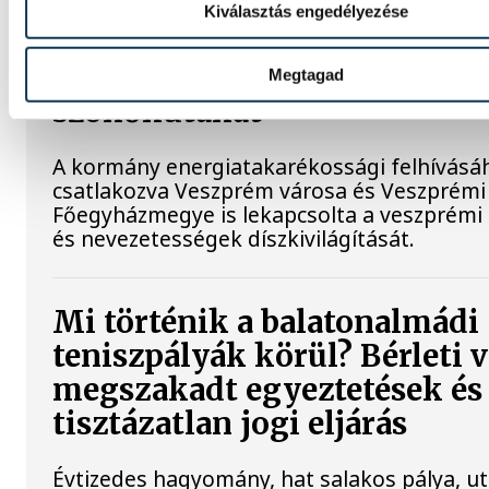
Kiválasztás engedélyezése
Lekapcsolják Veszprém
díszkivilágítását, elzárják a
Megtagad
szökőkutakat
A kormány energiatakarékossági felhívásá
csatlakozva Veszprém városa és Veszprémi
Főegyházmegye is lekapcsolta a veszprémi
és nevezetességek díszkivilágítását.
Mi történik a balatonalmádi
teniszpályák körül? Bérleti v
megszakadt egyeztetések és
tisztázatlan jogi eljárás
Évtizedes hagyomány, hat salakos pálya, u