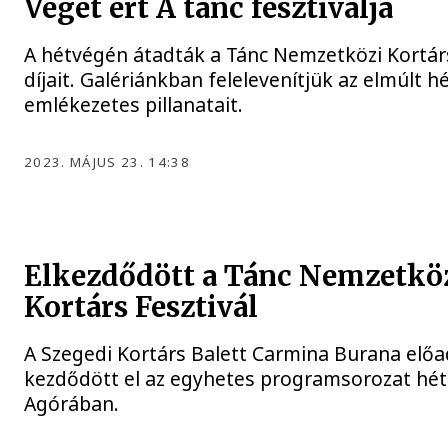
Véget ért A tánc fesztiválja
A hétvégén átadták a Tánc Nemzetközi Kortárs
díjait. Galériánkban felelevenítjük az elmúlt h
emlékezetes pillanatait.
2023. MÁJUS 23. 14:38
Elkezdődött a Tánc Nemzetkö
Kortárs Fesztivál
A Szegedi Kortárs Balett Carmina Burana előa
kezdődött el az egyhetes programsorozat hét
Agórában.