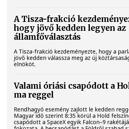
A Tisza-frakció kezdeménye
hogy jövő kedden legyen az
államfőválasztás
A Tisza-frakció kezdeményezte, hogy a par
jövő kedden válassza meg az új köztársasá
elnököt.
Valami óriási csapódott a Ho
ma reggel
Rendhagyó esemény zajlott le kedden regge
Magyar idő szerint 8:35 körül a Hold felszí
csapódott a SpaceX egyik Falcon–9 rakétájá
fokozata. A becsapódást a Földről szabad