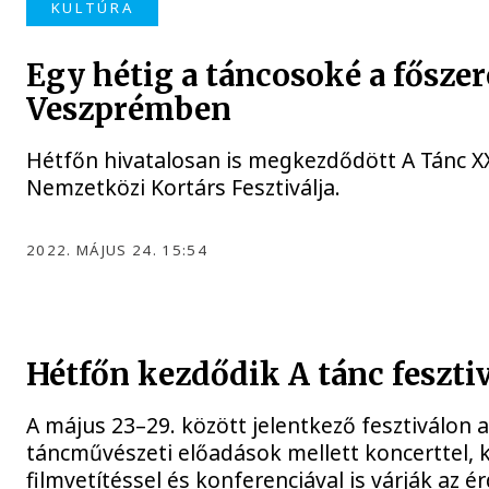
KULTÚRA
Egy hétig a táncosoké a fősze
Veszprémben
Hétfőn hivatalosan is megkezdődött A Tánc X
Nemzetközi Kortárs Fesztiválja.
2022. MÁJUS 24. 15:54
Hétfőn kezdődik A tánc fesztiv
A május 23–29. között jelentkező fesztiválon 
táncművészeti előadások mellett koncerttel, ki
filmvetítéssel és konferenciával is várják az é