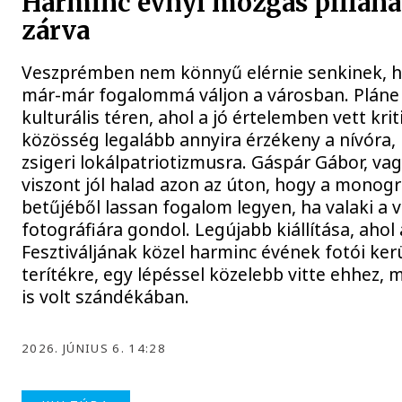
Harminc évnyi mozgás pillan
zárva
Veszprémben nem könnyű elérnie senkinek, h
már-már fogalommá váljon a városban. Plán
kulturális téren, ahol a jó értelemben vett krit
közösség legalább annyira érzékeny a nívóra,
zsigeri lokálpatriotizmusra. Gáspár Gábor, va
viszont jól halad azon az úton, hogy a monog
betűjéből lassan fogalom legyen, ha valaki a 
fotográfiára gondol. Legújabb kiállítása, ahol
Fesztiváljának közel harminc évének fotói ker
terítékre, egy lépéssel közelebb vitte ehhez
is volt szándékában.
2026. JÚNIUS 6. 14:28