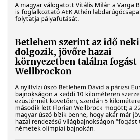
A magyar válogatott Vitális Milán a Varga 
is foglalkoztató AEK Athén labdarúgócsap
folytatja pályafutását.
Betlehem szerint az idő neki
dolgozik, jövőre hazai
környezetben találna fogást
Wellbrockon
A nyíltvízi úszó Betlehem Dávid a párizsi Eu
bajnokságon a keddi 10 kilométeren szerze
ezüstérmét követően, szerdán 5 kilométere
második lett Florian Wellbrock mögött; a 2
magyar úszó bízik benne, hogy akár már jöv
hazai rendezésű világbajnokságon "fogást t
németek olimpiai bajnokán.