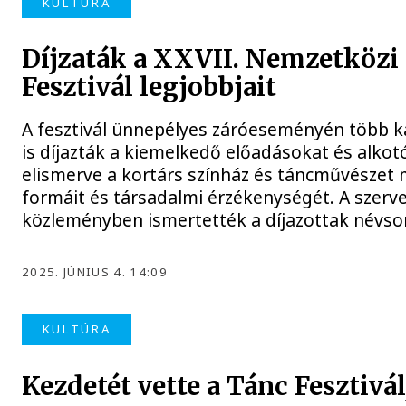
KULTÚRA
Díjzaták a XXVII. Nemzetközi
Fesztivál legjobbjait
A fesztivál ünnepélyes záróeseményén több 
is díjazták a kiemelkedő előadásokat és alkotó
elismerve a kortárs színház és táncművészet
formáit és társadalmi érzékenységét. A szerv
közleményben ismertették a díjazottak névso
2025. JÚNIUS 4. 14:09
KULTÚRA
Kezdetét vette a Tánc Fesztivál