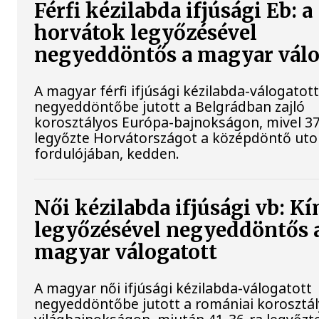
Férfi kézilabda ifjúsági Eb: a
horvátok legyőzésével
negyeddöntős a magyar válo
A magyar férfi ifjúsági kézilabda-válogatot
negyeddöntőbe jutott a Belgrádban zajló
korosztályos Európa-bajnokságon, mivel 37
legyőzte Horvátországot a középdöntő uto
fordulójában, kedden.
Női kézilabda ifjúsági vb: Kí
legyőzésével negyeddöntős 
magyar válogatott
A magyar női ifjúsági kézilabda-válogatott
negyeddöntőbe jutott a romániai korosztá