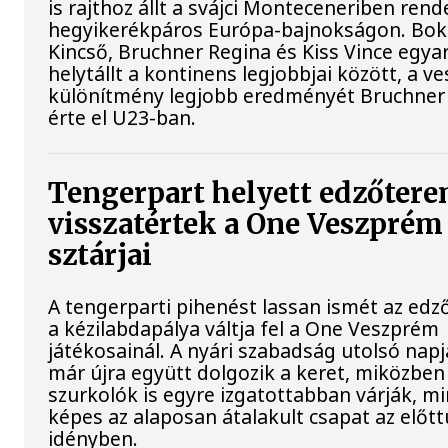
is rajthoz állt a svájci Monteceneriben rend
hegyikerékpáros Európa-bajnokságon. Bok
Kincső, Bruchner Regina és Kiss Vince egya
helytállt a kontinens legjobbjai között, a v
különítmény legjobb eredményét Bruchner
érte el U23-ban.
Tengerpart helyett edzőtere
visszatértek a One Veszprém
sztárjai
A tengerparti pihenést lassan ismét az ed
a kézilabdapálya váltja fel a One Veszprém
játékosainál. A nyári szabadság utolsó napj
már újra együtt dolgozik a keret, miközben
szurkolók is egyre izgatottabban várják, mi
képes az alaposan átalakult csapat az előtt
idényben.