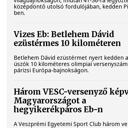
világbajnokságon, miután 41-36-ra legyőzte
középdöntő utolsó fordulójában, kedden Pi
ben.
Vizes Eb: Betlehem Dávid
ezüstérmes 10 kilométeren
Betlehem Dávid ezüstérmet nyert kedden a n
úszók 10 kilométeres olimpiai versenyszá
párizsi Európa-bajnokságon.
Három VESC-versenyző képv
Magyarországot a
hegyikerékpáros Eb-n
A Veszprémi Egyetemi Sport Club három ve