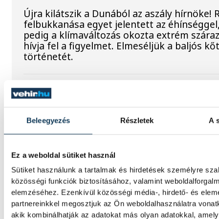
Újra kilátszik a Dunából az aszály hírnöke!
felbukkanása egyet jelentett az éhínséggel
pedig a klímaváltozás okozta extrém szára
hívja fel a figyelmet. Elmeséljük a baljós k
történetét.
Magyar Péter: Magyarorszá
energiaellátása stabil
Beleegyezés
Részletek
A s
Jelenleg stabil Magyarország energiaellátás
paksi erőmű munkatársai azon dolgoznak, 
utolsó még termelő turbina hibamentesen
Ez a weboldal sütiket használ
működjön - közölte a miniszterelnök a paks
Sütiket használunk a tartalmak és hirdetések személyre sz
erőműnél tett keddi látogatása során.
közösségi funkciók biztosításához, valamint weboldalforgal
elemzéséhez. Ezenkívül közösségi média-, hirdető- és ele
partnereinkkel megosztjuk az Ön weboldalhasználatra vonatk
Játék közben fedezik fel a
akik kombinálhatják az adatokat más olyan adatokkal, amel