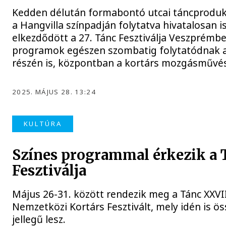
Kedden délután formabontó utcai táncproduk
a Hangvilla színpadján folytatva hivatalosan i
elkezdődött a 27. Tánc Fesztiválja Veszprémbe
programok egészen szombatig folytatódnak a
részén is, központban a kortárs mozgásművés
2025. MÁJUS 28. 13:24
KULTÚRA
Színes programmal érkezik a 
Fesztiválja
Május 26-31. között rendezik meg a Tánc XXVII
Nemzetközi Kortárs Fesztivált, mely idén is ö
jellegű lesz.