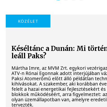
KÖZÉLET
Késéltánc a Dunán: Mi történ
leáll Paks?
Mártha Imre, az MVM Zrt. egykori vezériga
ATV-n Rónai Egonnak adott interjújában váz
Paksi Atomerőmű előtt álló példátlan techn
kihívásokat. A szakember, aki korábban év
felelt a hazai energetikai fejlesztésekért és
blokkok működéséért, arra figyelmeztet: a
olyan üzemállapotban van, amelyre eredet
tervezték.