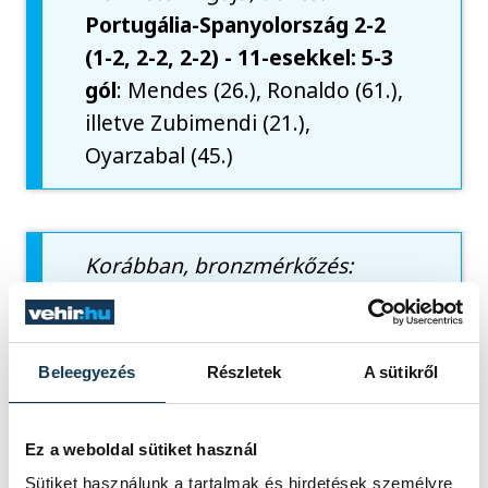
Portugália-Spanyolország 2-2
(1-2, 2-2, 2-2) - 11-esekkel: 5-3
gól
: Mendes (26.), Ronaldo (61.),
illetve Zubimendi (21.),
Oyarzabal (45.)
Korábban, bronzmérkőzés:
Franciaország-Németország 2-
0 (1-0)
gól
: Mbappé (45.), Olise (84.)
Beleegyezés
Részletek
A sütikről
Ez a weboldal sütiket használ
sport
ország-világ
labdarúgás
Sütiket használunk a tartalmak és hirdetések személyre