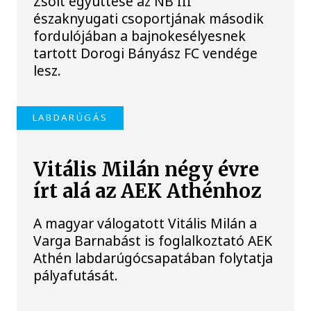
Zsolt együttese az NB III
északnyugati csoportjának második
fordulójában a bajnokesélyesnek
tartott Dorogi Bányász FC vendége
lesz.
LABDARÚGÁS
Vitális Milán négy évre
írt alá az AEK Athénhoz
A magyar válogatott Vitális Milán a
Varga Barnabást is foglalkoztató AEK
Athén labdarúgócsapatában folytatja
pályafutását.