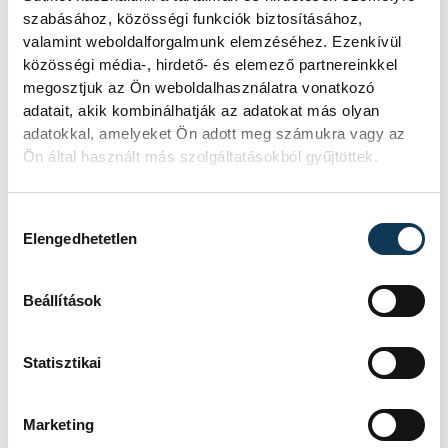
szabásához, közösségi funkciók biztosításához,
valamint weboldalforgalmunk elemzéséhez. Ezenkívül
közösségi média-, hirdető- és elemező partnereinkkel
megosztjuk az Ön weboldalhasználatra vonatkozó
adatait, akik kombinálhatják az adatokat más olyan
SZERZŐ
adatokkal, amelyeket Ön adott meg számukra vagy az
vehir.hu
Ön által használt más szolgáltatásokból gyűjtöttek.
Hozzájárulás kiválasztása
Elengedhetetlen
Beállítások
Statisztikai
Marketing