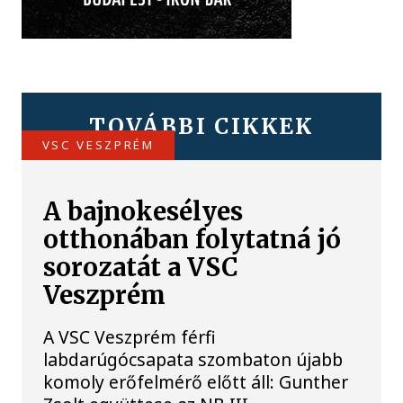
TOVÁBBI CIKKEK
VSC VESZPRÉM
A bajnokesélyes
otthonában folytatná jó
sorozatát a VSC
Veszprém
A VSC Veszprém férfi
labdarúgócsapata szombaton újabb
komoly erőfelmérő előtt áll: Gunther