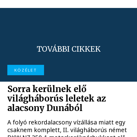
TOVÁBBI CIKKEK
KÖZÉLET
Sorra kerülnek elő
világháborús leletek az
alacsony Dunából
A folyó rekordalacsony vízállása miatt egy
csaknem komplett, II. világháborús német