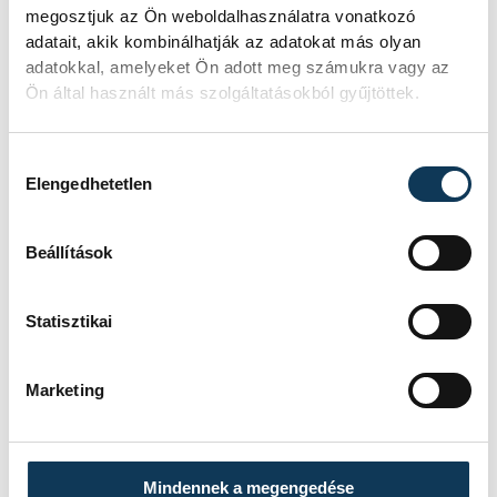
intézményvezetője elmondták, bizakodva
megosztjuk az Ön weboldalhasználatra vonatkozó
várják az új közétkeztetés bevezetését, amit
adatait, akik kombinálhatják az adatokat más olyan
adatokkal, amelyeket Ön adott meg számukra vagy az
szerintük a gyerekek is ügyesen és jól
Ön által használt más szolgáltatásokból gyűjtöttek.
fognak fogadni.
Hozzájárulás kiválasztása
Az érintett iskolákban a Hungasttal közösen
Elengedhetetlen
felújítják az étkezőket is, hogy azok
alkalmasak legyenek az ilyen,
Beállítások
svédasztalszerű étkeztetés megoldására.
Statisztikai
közélet
Sótonyi Mónika
gyerekek
Marketing
Hriszto Botev iskola
Hungast
közétkeztetés
ebéd
Mindennek a megengedése