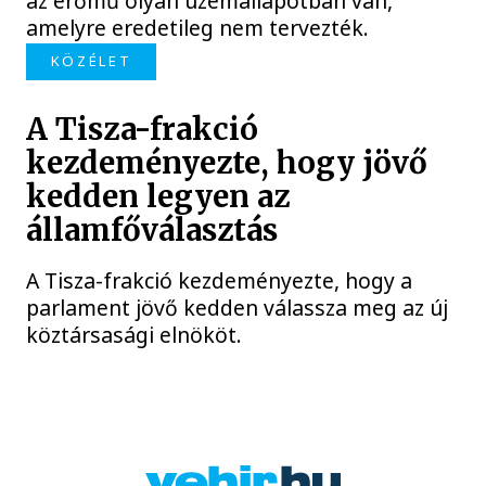
az erőmű olyan üzemállapotban van,
amelyre eredetileg nem tervezték.
KÖZÉLET
A Tisza-frakció
kezdeményezte, hogy jövő
kedden legyen az
államfőválasztás
A Tisza-frakció kezdeményezte, hogy a
parlament jövő kedden válassza meg az új
köztársasági elnököt.