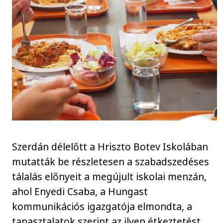
Szerdán délelőtt a Hriszto Botev Iskolában
mutatták be részletesen a szabadszedéses
tálalás előnyeit a megújult iskolai menzán,
ahol Enyedi Csaba, a Hungast
kommunikációs igazgatója elmondta, a
tapasztalatok szerint az ilyen étkeztetést