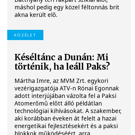
máshol pedig egy közel féltonnás brit
akna került elő.
KÖZÉLET
Késéltánc a Dunán: Mi
történik, ha leáll Paks?
Mártha Imre, az MVM Zrt. egykori
vezérigazgatója ATV-n Rónai Egonnak
adott interjújában vázolta fel a Paksi
Atomerőmű előtt álló példátlan
technológiai kihívásokat. A szakember,
aki korábban éveken át felelt a hazai
energetikai fejlesztésekért és a paksi
blokkok működéséért, arra