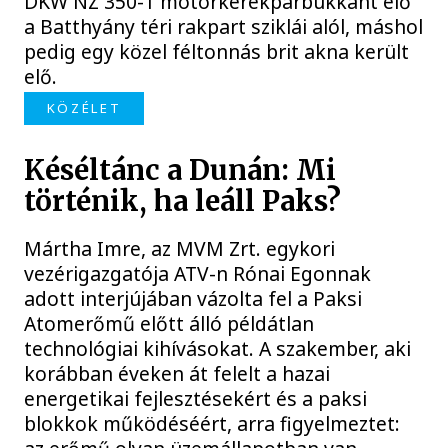
DKW NZ 350-1 motorkerékpárbukkant elő
a Batthyány téri rakpart sziklái alól, máshol
pedig egy közel féltonnás brit akna került
elő.
KÖZÉLET
Késéltánc a Dunán: Mi
történik, ha leáll Paks?
Mártha Imre, az MVM Zrt. egykori
vezérigazgatója ATV-n Rónai Egonnak
adott interjújában vázolta fel a Paksi
Atomerőmű előtt álló példátlan
technológiai kihívásokat. A szakember, aki
korábban éveken át felelt a hazai
energetikai fejlesztésekért és a paksi
blokkok működéséért, arra figyelmeztet: