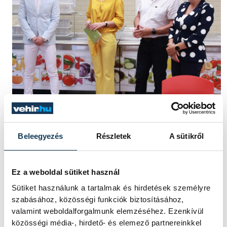
Az alpolgármester hozzátette, ettől az
újítástól a közétkeztetés nem lesz drágább a
Beleegyezés
Részletek
A sütikről
szülőknek.
Ez a weboldal sütiket használ
Szauer István, az intézményfenntartó KLIK
Sütiket használunk a tartalmak és hirdetések személyre
veszprémi igazgatója, valamint Molnárné
szabásához, közösségi funkciók biztosításához,
valamint weboldalforgalmunk elemzéséhez. Ezenkívül
Staub Ildikó, a Hriszto Botev Iskola
közösségi média-, hirdető- és elemező partnereinkkel