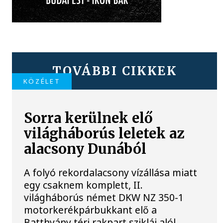
TOVÁBBI CIKKEK
KÖZÉLET
Sorra kerülnek elő
világháborús leletek az
alacsony Dunából
A folyó rekordalacsony vízállása miatt
egy csaknem komplett, II.
világháborús német DKW NZ 350-1
motorkerékpárbukkant elő a
Batthyány téri rakpart sziklái alól,