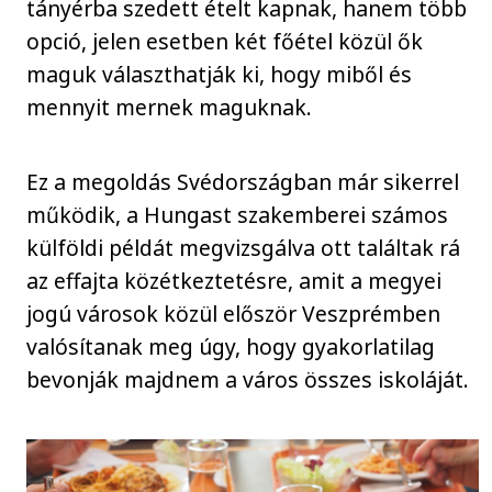
tányérba szedett ételt kapnak, hanem több
opció, jelen esetben két főétel közül ők
maguk választhatják ki, hogy miből és
mennyit mernek maguknak.
Ez a megoldás Svédországban már sikerrel
működik, a Hungast szakemberei számos
külföldi példát megvizsgálva ott találtak rá
az effajta közétkeztetésre, amit a megyei
jogú városok közül először Veszprémben
valósítanak meg úgy, hogy gyakorlatilag
bevonják majdnem a város összes iskoláját.