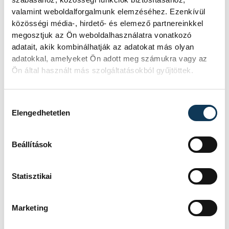
valamint weboldalforgalmunk elemzéséhez. Ezenkívül
közösségi média-, hirdető- és elemező partnereinkkel
megosztjuk az Ön weboldalhasználatra vonatkozó
adatait, akik kombinálhatják az adatokat más olyan
adatokkal, amelyeket Ön adott meg számukra vagy az
Ön által használt más szolgáltatásokból gyűjtöttek.
Hozzájárulás kiválasztása
Elengedhetetlen
TOVÁBBI CIKKEK
KÖZÉLET
Beállítások
Sorra kerülnek elő
Statisztikai
világháborús leletek az
alacsony Dunából
Marketing