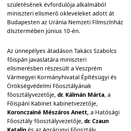
születésének évfordulója alkalmából
miniszteri elismerő okleveleket adott át
Budapesten az Uránia Nemzeti Filmszínház
dísztermében június 10-én.
Az ünnepélyes átadáson Takács Szabolcs
főispán javaslatára miniszteri
elismerésben részesült a Veszprém
Vármegyei Kormányhivatal Építésügyi és
Örökségvédelmi Főosztályának
főosztályvezetője,
dr. Kálmán Márta
, a
Főispáni Kabinet kabinetvezetője,
Koronczainé Mészáros Anett,
a Hatósági
Főosztály főosztályvezetője,
dr. Czaun
Katalin
és az Agrárügyi Főosztály