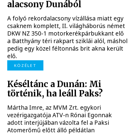
alacsony Dunából
A folyó rekordalacsony vízállása miatt egy
csaknem komplett, II. világháborús német
DKW NZ 350-1 motorkerékpárbukkant elő
a Batthyány téri rakpart sziklái alól, máshol
pedig egy közel féltonnás brit akna került
elő.
KÖZÉLET
Késéltánc a Dunán: Mi
történik, ha leáll Paks?
Mártha Imre, az MVM Zrt. egykori
vezérigazgatója ATV-n Rónai Egonnak
adott interjújában vázolta fel a Paksi
Atomerőmű előtt álló példátlan