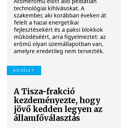
Atomerőmű előtt álló példátlan
technológiai kihívásokat. A
szakember, aki korábban éveken át
felelt a hazai energetikai
fejlesztésekért és a paksi blokkok
működéséért, arra figyelmeztet: az
erőmű olyan üzemállapotban van,
amelyre eredetileg nem tervezték.
KÖZÉLET
A Tisza-frakció
kezdeményezte, hogy
jövő kedden legyen az
államfőválasztás