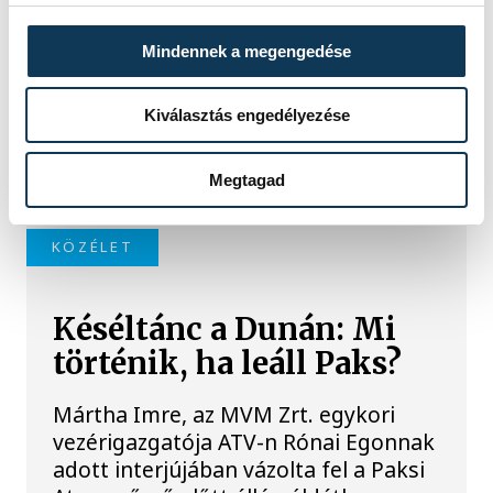
A folyó rekordalacsony vízállása miatt
egy csaknem komplett, II.
Mindennek a megengedése
világháborús német DKW NZ 350-1
motorkerékpárbukkant elő a
Batthyány téri rakpart sziklái alól,
Kiválasztás engedélyezése
máshol pedig egy közel féltonnás brit
akna került elő.
Megtagad
KÖZÉLET
Késéltánc a Dunán: Mi
történik, ha leáll Paks?
Mártha Imre, az MVM Zrt. egykori
vezérigazgatója ATV-n Rónai Egonnak
adott interjújában vázolta fel a Paksi