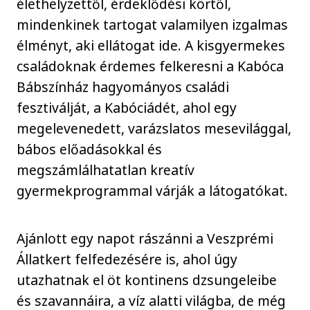
élethelyzettől, érdeklődési körtől,
mindenkinek tartogat valamilyen izgalmas
élményt, aki ellátogat ide. A kisgyermekes
családoknak érdemes felkeresni a Kabóca
Bábszínház hagyományos családi
fesztiválját, a Kabóciádét, ahol egy
megelevenedett, varázslatos mesevilággal,
bábos előadásokkal és
megszámlálhatatlan kreatív
gyermekprogrammal várják a látogatókat.
Ajánlott egy napot rászánni a Veszprémi
Állatkert felfedezésére is, ahol úgy
utazhatnak el öt kontinens dzsungeleibe
és szavannáira, a víz alatti világba, de még