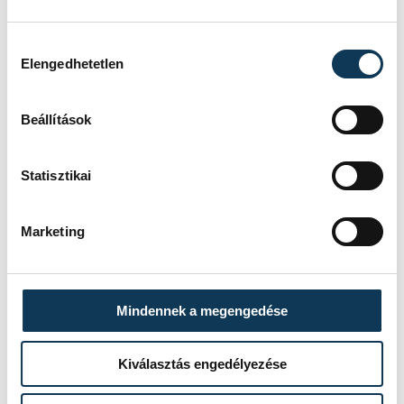
További információk:
veszpreminfo.hu
Hozzájárulás kiválasztása
Elengedhetetlen
programajánló
CODE
Beállítások
Tourinform Veszprém
Statisztikai
Marketing
SZERZŐ
vehir.hu
Mindennek a megengedése
Kiválasztás engedélyezése