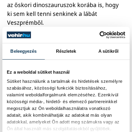
az őskori dinoszauruszok korába is, hogy
ki sem kell tenni senkinek a lábát
Veszprémből.
Akik mélyebben is szeretnék megismerni a
várost, a Tourinform Veszprém
Beleegyezés
Részletek
A sütikről
számos tematikus városnéző
sétájából választhatnak: az Óvóhely-
Ez a weboldal sütiket használ
túra különleges történelmi helyszínt mutat
Sütiket használunk a tartalmak és hirdetések személyre
be, míg a „Veszprém, a zenélő
szabásához, közösségi funkciók biztosításához,
ékszerdoboz”, az Árpád-kori séta vagy
valamint weboldalforgalmunk elemzéséhez. Ezenkívül
közösségi média-, hirdető- és elemező partnereinkkel
a nordic walking élménytúrák a város
megosztjuk az Ön weboldalhasználatra vonatkozó
sokszínűségét tárják fel – aktívan,
adatait, akik kombinálhatják az adatokat más olyan
szórakoztatóan és élményszerűen.
adatokkal, amelyeket Ön adott meg számukra vagy az
Ön által használt más szolgáltatásokból gyűjtöttek.