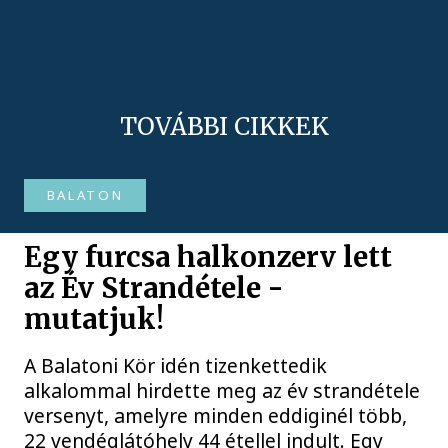
TOVÁBBI CIKKEK
BALATON
Egy furcsa halkonzerv lett
az Év Strandétele -
mutatjuk!
A Balatoni Kör idén tizenkettedik
alkalommal hirdette meg az év strandétele
versenyt, amelyre minden eddiginél több,
22 vendéglátóhely 44 étellel indult. Egy