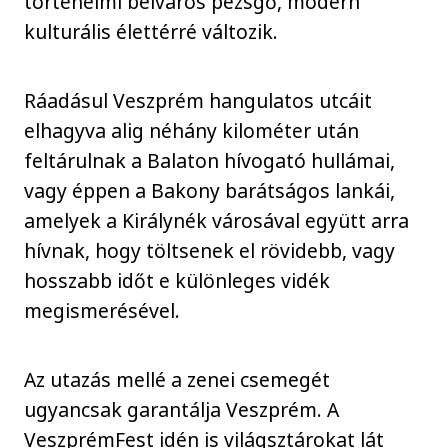
történelmi belváros pezsgő, modern
kulturális élettérré változik.
Ráadásul Veszprém hangulatos utcáit
elhagyva alig néhány kilométer után
feltárulnak a Balaton hívogató hullámai,
vagy éppen a Bakony barátságos lankái,
amelyek a Királynék városával együtt arra
hívnak, hogy töltsenek el rövidebb, vagy
hosszabb időt e különleges vidék
megismerésével.
Az utazás mellé a zenei csemegét
ugyancsak garantálja Veszprém. A
VeszprémFest idén is világsztárokat lát