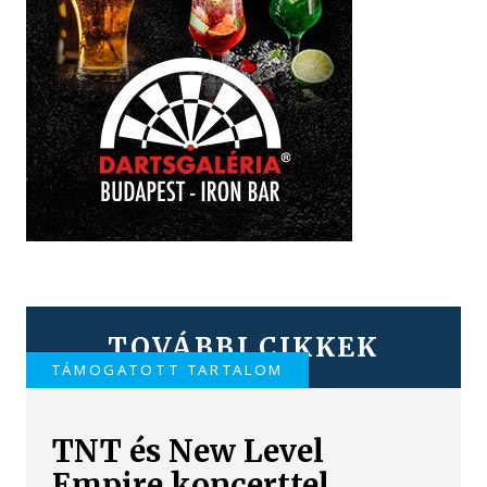
TOVÁBBI CIKKEK
TÁMOGATOTT TARTALOM
TNT és New Level
Empire koncerttel