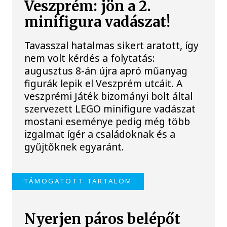
Veszprém: jön a 2.
minifigura vadászat!
Tavasszal hatalmas sikert aratott, így
nem volt kérdés a folytatás:
augusztus 8-án újra apró műanyag
figurák lepik el Veszprém utcáit. A
veszprémi Játék bizományi bolt által
szervezett LEGO minifigure vadászat
mostani eseménye pedig még több
izgalmat ígér a családoknak és a
gyűjtőknek egyaránt.
TÁMOGATOTT TARTALOM
Nyerjen páros belépőt