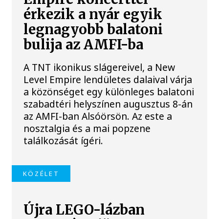
érkezik a nyár egyik
legnagyobb balatoni
bulija az AMFI-ba
A TNT ikonikus slágereivel, a New
Level Empire lendületes dalaival várja
a közönséget egy különleges balatoni
szabadtéri helyszínen augusztus 8-án
az AMFI-ban Alsóörsön. Az este a
nosztalgia és a mai popzene
találkozását ígéri.
KÖZÉLET
Újra LEGO-lázban