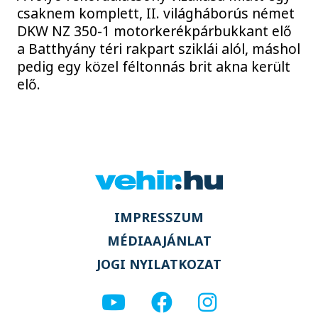
csaknem komplett, II. világháborús német
DKW NZ 350-1 motorkerékpárbukkant elő
a Batthyány téri rakpart sziklái alól, máshol
pedig egy közel féltonnás brit akna került
elő.
IMPRESSZUM
MÉDIAAJÁNLAT
JOGI NYILATKOZAT