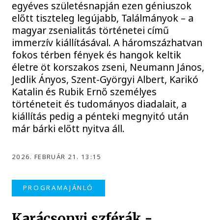
egyéves születésnapján ezen géniuszok
előtt tiszteleg legújabb, Találmányok – a
magyar zsenialitás történetei című
immerzív kiállításával. A háromszázhatvan
fokos térben fények és hangok keltik
életre öt korszakos zseni, Neumann János,
Jedlik Ányos, Szent-Györgyi Albert, Karikó
Katalin és Rubik Ernő személyes
történeteit és tudományos diadalait, a
kiállítás pedig a pénteki megnyitó után
már bárki előtt nyitva áll.
2026. FEBRUÁR 21. 13:15
PROGRAMAJÁNLÓ
Karácsonyi szférák -