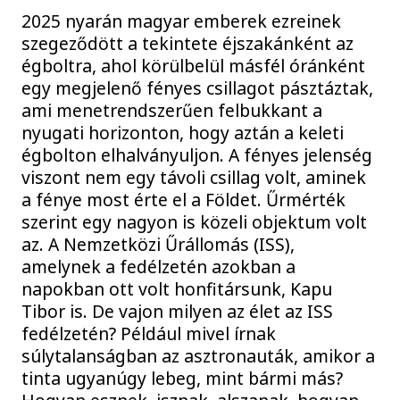
2025 nyarán magyar emberek ezreinek
szegeződött a tekintete éjszakánként az
égboltra, ahol körülbelül másfél óránként
egy megjelenő fényes csillagot pásztáztak,
ami menetrendszerűen felbukkant a
nyugati horizonton, hogy aztán a keleti
égbolton elhalványuljon. A fényes jelenség
viszont nem egy távoli csillag volt, aminek
a fénye most érte el a Földet. Űrmérték
szerint egy nagyon is közeli objektum volt
az. A Nemzetközi Űrállomás (ISS),
amelynek a fedélzetén azokban a
napokban ott volt honfitársunk, Kapu
Tibor is. De vajon milyen az élet az ISS
fedélzetén? Például mivel írnak
súlytalanságban az asztronauták, amikor a
tinta ugyanúgy lebeg, mint bármi más?