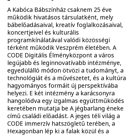
A Kabóca Bábszínház csaknem 25 éve
működik hivatásos társulatként, mely
bábelőadásaival, kreatív foglalkozásaival,
koncertjeivel és kulturális
programkínálatával valódi közösségi
térként működik Veszprém életében. A
CODE Digitális Élményközpont a város
legújabb és leginnovatívabb intézménye,
egyedülálló módon ötvözi a tudományt, a
technológiát és a művészetet, és a kultúra
hagyományos formáit új perspektívába
helyezi. E két intézmény a karácsonyra
hangolódva egy izgalmas együttműködés
keretében mutatja be A jégbarlang éneke
című családi előadást. A jeges téli világ a
CODE immerzív hatszögletű terében, a
Hexagonban lép ki a falak közül és a