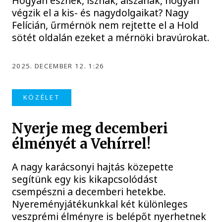
Hogyan esznek, isznak, alszanak, hogyan
végzik el a kis- és nagydolgaikat? Nagy
Felícián, űrmérnök nem rejtette el a Hold
sötét oldalán ezeket a mérnöki bravúrokat.
2025. DECEMBER 12. 1:26
KÖZÉLET
Nyerje meg decemberi
élményét a Vehírrel!
A nagy karácsonyi hajtás közepette
segítünk egy kis kikapcsolódást
csempészni a decemberi hetekbe.
Nyereményjátékunkkal két különleges
veszprémi élményre is belépőt nyerhetnek