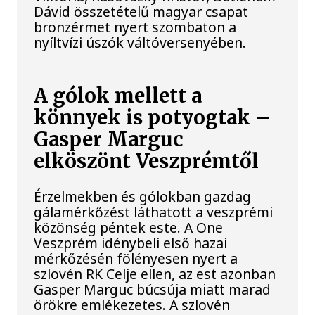
Dávid összetételű magyar csapat
bronzérmet nyert szombaton a
nyíltvízi úszók váltóversenyében.
A gólok mellett a
könnyek is potyogtak –
Gasper Marguc
elköszönt Veszprémtől
Érzelmekben és gólokban gazdag
gálamérkőzést láthatott a veszprémi
közönség péntek este. A One
Veszprém idénybeli első hazai
mérkőzésén fölényesen nyert a
szlovén RK Celje ellen, az est azonban
Gasper Marguc búcsúja miatt marad
örökre emlékezetes. A szlovén