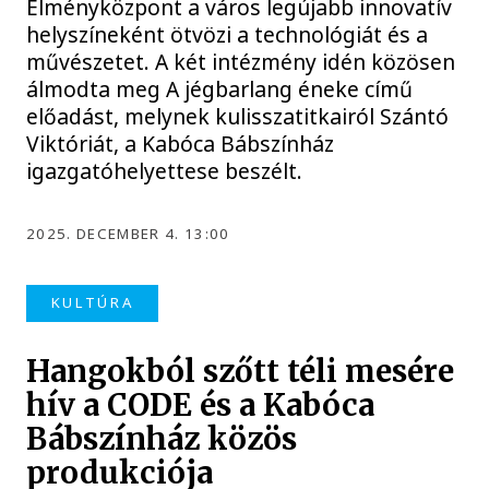
Élményközpont a város legújabb innovatív
helyszíneként ötvözi a technológiát és a
művészetet. A két intézmény idén közösen
álmodta meg A jégbarlang éneke című
előadást, melynek kulisszatitkairól Szántó
Viktóriát, a Kabóca Bábszínház
igazgatóhelyettese beszélt.
2025. DECEMBER 4. 13:00
KULTÚRA
Hangokból szőtt téli mesére
hív a CODE és a Kabóca
Bábszínház közös
produkciója