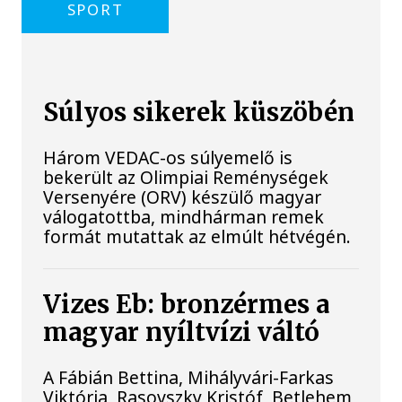
SPORT
Súlyos sikerek küszöbén
Három VEDAC-os súlyemelő is
bekerült az Olimpiai Reménységek
Versenyére (ORV) készülő magyar
válogatottba, mindhárman remek
formát mutattak az elmúlt hétvégén.
Vizes Eb: bronzérmes a
magyar nyíltvízi váltó
A Fábián Bettina, Mihályvári-Farkas
Viktória, Rasovszky Kristóf, Betlehem