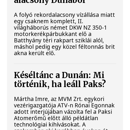
alacsony Dunából
A folyó rekordalacsony vízállása miatt
egy csaknem komplett, II.
világháborús német DKW NZ 350-1
motorkerékpárbukkant elő a
Batthyány téri rakpart sziklái alól,
máshol pedig egy közel féltonnás brit
akna került elő.
Késéltánc a Dunán: Mi
történik, ha leáll Paks?
Mártha Imre, az MVM Zrt. egykori
vezérigazgatója ATV-n Rónai Egonnak
adott interjújában vázolta fel a Paksi
Atomerőmű előtt álló példátlan
technológiai kihívásokat. A