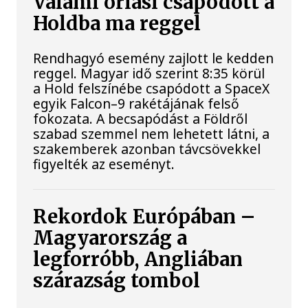
Valami óriási csapódott a
Holdba ma reggel
Rendhagyó esemény zajlott le kedden
reggel. Magyar idő szerint 8:35 körül
a Hold felszínébe csapódott a SpaceX
egyik Falcon–9 rakétájának felső
fokozata. A becsapódást a Földről
szabad szemmel nem lehetett látni, a
szakemberek azonban távcsövekkel
figyelték az eseményt.
Rekordok Európában –
Magyarország a
legforróbb, Angliában
szárazság tombol