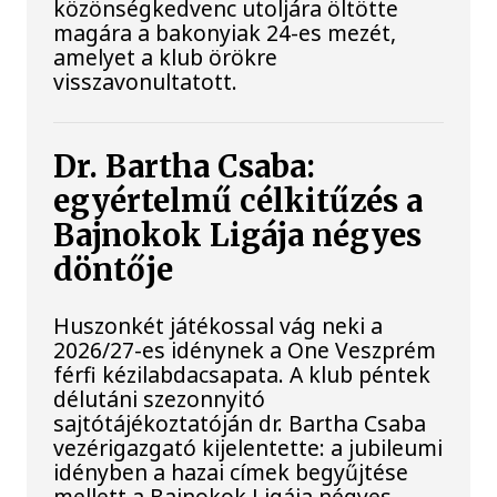
közönségkedvenc utoljára öltötte
magára a bakonyiak 24-es mezét,
amelyet a klub örökre
visszavonultatott.
Dr. Bartha Csaba:
egyértelmű célkitűzés a
Bajnokok Ligája négyes
döntője
Huszonkét játékossal vág neki a
2026/27-es idénynek a One Veszprém
férfi kézilabdacsapata. A klub péntek
délutáni szezonnyitó
sajtótájékoztatóján dr. Bartha Csaba
vezérigazgató kijelentette: a jubileumi
idényben a hazai címek begyűjtése
mellett a Bajnokok Ligája négyes