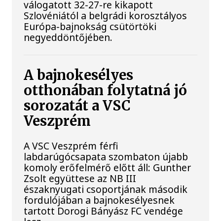
válogatott 32-27-re kikapott
Szlovéniától a belgrádi korosztályos
Európa-bajnokság csütörtöki
negyeddöntőjében.
A bajnokesélyes
otthonában folytatná jó
sorozatát a VSC
Veszprém
A VSC Veszprém férfi
labdarúgócsapata szombaton újabb
komoly erőfelmérő előtt áll: Gunther
Zsolt együttese az NB III
északnyugati csoportjának második
fordulójában a bajnokesélyesnek
tartott Dorogi Bányász FC vendége