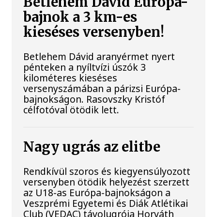
Betlehem Dávid Európa-
bajnok a 3 km-es
kieséses versenyben!
Betlehem Dávid aranyérmet nyert
pénteken a nyíltvízi úszók 3
kilométeres kieséses
versenyszámában a párizsi Európa-
bajnokságon. Rasovszky Kristóf
célfotóval ötödik lett.
Nagy ugrás az elitbe
Rendkívül szoros és kiegyensúlyozott
versenyben ötödik helyezést szerzett
az U18-as Európa-bajnokságon a
Veszprémi Egyetemi és Diák Atlétikai
Club (VEDAC) távolugrója Horváth