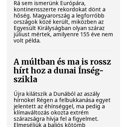
Rá sem ismerünk Európára,
kontinensszerte rekordokat dönt a
hőség. Magyarország a legforróbb
országok közé került, miközben az
Egyesült Királyságban olyan száraz
júliust mértek, amilyenre 155 éve nem
volt példa.
A múltban és ma is rossz
hírt hoz a dunai Ínség-
szikla
Újra kilátszik a Dunából az aszály
hírnöke! Régen a felbukkanása egyet
jelentett az éhínséggel, ma pedig a
klímaváltozás okozta extrém
szárazságra hívja fel a figyelmet.
Elmeséljük a baljós kőtömb