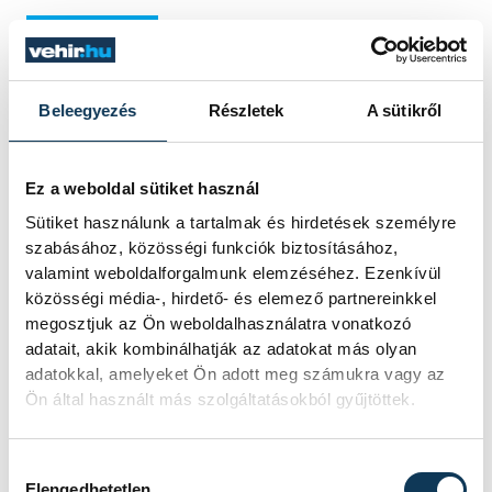
KÖZÉLET
Interaktív, játékos formában
Beleegyezés
Részletek
A sütikről
az állatvédelemről
Az immár harmadik alkalommal
Ez a weboldal sütiket használ
megrendezett Állatvédelmi Témahéten 360
Sütiket használunk a tartalmak és hirdetések személyre
ezer gyermek tanult az állatok védelméről.
szabásához, közösségi funkciók biztosításához,
A kezdeményezés mára Európa
valamint weboldalforgalmunk elemzéséhez. Ezenkívül
legnagyobb állatvédelmi oktatási
közösségi média-, hirdető- és elemező partnereinkkel
programjává vált. A gyermekek játékos és
megosztjuk az Ön weboldalhasználatra vonatkozó
élményalapú foglalkozásokon keresztül
adatait, akik kombinálhatják az adatokat más olyan
tanulnak a felelős állattartásról.
adatokkal, amelyeket Ön adott meg számukra vagy az
Ön által használt más szolgáltatásokból gyűjtöttek.
2025. OKTÓBER 10. 21:36
Hozzájárulás kiválasztása
Elengedhetetlen