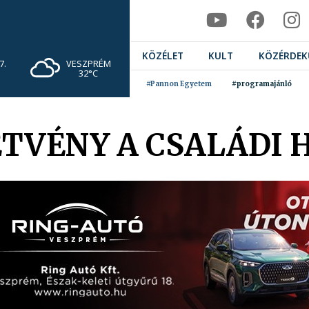
KÖZÉLET
KULT
KÖZÉRDEK
VESZPRÉM
7.
32°C
#Pannon Egyetem
#programajánló
TVÉNY A CSALÁDI 