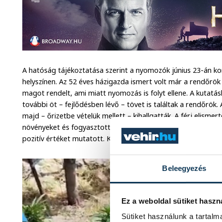
A hatóság tájékoztatása szerint a nyomozók június 23-án kor
helyszínen. Az 52 éves házigazda ismert volt már a rendőrök
magot rendelt, ami miatt nyomozás is folyt ellene. A kutatá
további öt – fejlődésben lévő – tövet is találtak a rendőrök. 
majd – őrizetbe vételük mellett – kihallgatták. A férj elismer
növényeket és fogyasztott is belőlük, csakúgy, mint a nő. A
pozitív értéket mutatott. Kábítószer birtoklása miatt folyik 
Beleegyezés
Ez a weboldal sütiket haszn
Sütiket használunk a tartal