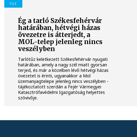
TŰZ
Ég a tarló Székesfehérvár
határában, hétvégi házas
övezetre is átterjedt, a
MOL-telep jelenleg nincs
veszélyben
Tarlótűz keletkezett Székesfehérvár nyugati
határában, amely a nagy szél miatt gyorsan
terjed, és már a közelben lévő hétvégi házas
övezetet is érinti, ugyanakkor a Mol
üzemanyagtelepe jelenleg nincs veszélyben -
tájékoztatott szerdán a Fejér Vármegyei
Katasztrófavédelmi Igazgatóság helyettes
szóvivője.