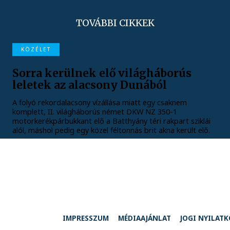
TOVÁBBI CIKKEK
KÖZÉLET
Sorra kerülnek elő világháborús
leletek az alacsony Dunából
A folyó rekordalacsony vízállása miatt egy csaknem
komplett, II. világháborús német DKW NZ 350-1
motorkerékpárbukkant elő a Batthyány téri rakpart sziklái
alól, máshol pedig egy közel féltonnás brit akna került elő.
IMPRESSZUM
MÉDIAAJÁNLAT
JOGI NYILAT