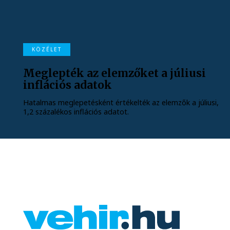
KÖZÉLET
Meglepték az elemzőket a júliusi
inflációs adatok
Hatalmas meglepetésként értékelték az elemzők a júliusi,
1,2 százalékos inflációs adatot.