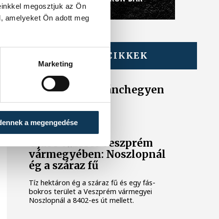
einkkel megosztjuk az Ön
l, amelyeket Ön adott meg
TOVÁBBI CIKKEK
KÉK FÉNY
Marketing
Tűz van a Csobánchegyen
KÖZÉRDEKŰ
dennek a megengedése
Újabb tűzeset Veszprém
vármegyében: Noszlopnál
ég a száraz fű
Tíz hektáron ég a száraz fű és egy fás-
bokros terület a Veszprém vármegyei
Noszlopnál a 8402-es út mellett.