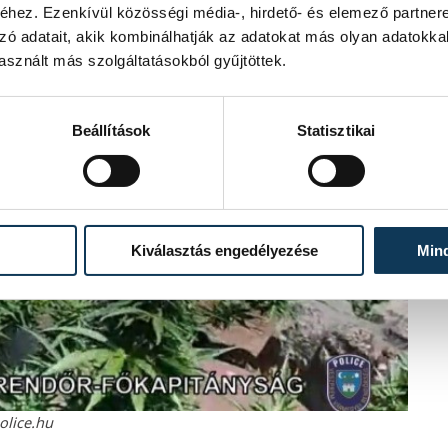
hez. Ezenkívül közösségi média-, hirdető- és elemező partner
zó adatait, akik kombinálhatják az adatokat más olyan adatokka
sznált más szolgáltatásokból gyűjtöttek.
Beállítások
Statisztikai
Kiválasztás engedélyezése
Min
olice.hu