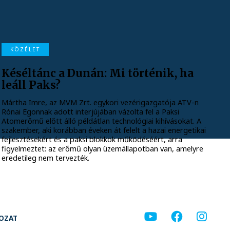
KÖZÉLET
Késéltánc a Dunán: Mi történik, ha
leáll Paks?
Mártha Imre, az MVM Zrt. egykori vezérigazgatója ATV-n
Rónai Egonnak adott interjújában vázolta fel a Paksi
Atomerőmű előtt álló példátlan technológiai kihívásokat. A
szakember, aki korábban éveken át felelt a hazai energetikai
fejlesztésekért és a paksi blokkok működéséért, arra
figyelmeztet: az erőmű olyan üzemállapotban van, amelyre
eredetileg nem tervezték.
KOZAT