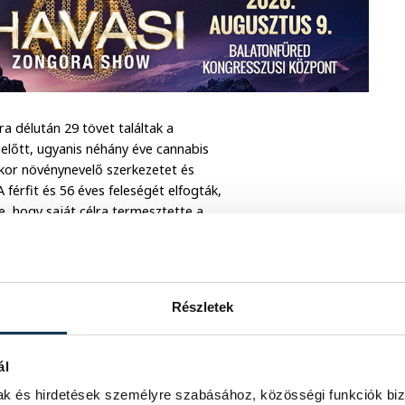
a délután 29 tövet találtak a
 előtt, ugyanis néhány éve cannabis
skor növénynevelő szerkezetet és
A férfit és 56 éves feleségét elfogták,
te, hogy saját célra termesztette a
 kábítószergyorsteszt mindkettőjüknél
ellenük a nyomozás.
Részletek
ál
mak és hirdetések személyre szabásához, közösségi funkciók biz