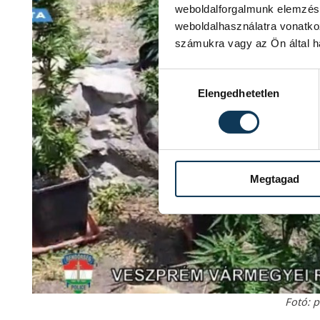
weboldalforgalmunk elemzésé
weboldalhasználatra vonatko
számukra vagy az Ön által ha
Hozzájárulás kiválasztása
Elengedhetetlen
Megtagad
Fotó: p