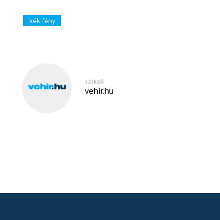
kék fény
SZERZŐ
vehir.hu