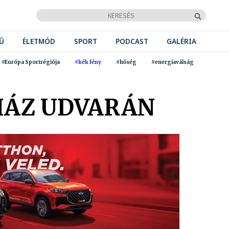
Ű
ÉLETMÓD
SPORT
PODCAST
GALÉRIA
#Európa Sportrégiója
#kék fény
#hőség
#energiaválság
HÁZ UDVARÁN