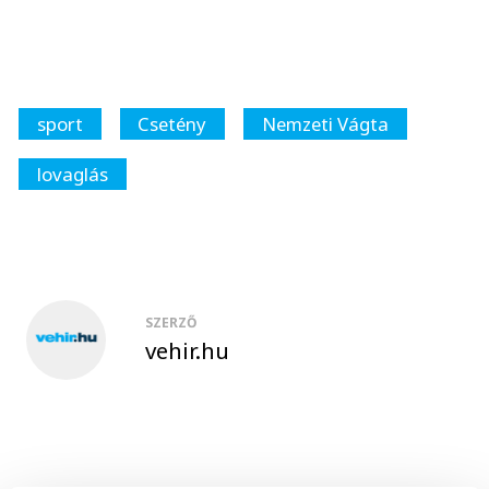
sport
Csetény
Nemzeti Vágta
lovaglás
SZERZŐ
vehir.hu