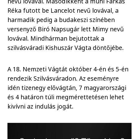
nevű lovával. Másodikként a muhi Farkas
Réka futott be Lancelot nevű lovával, a
harmadik pedig a budakeszi színében
versenyző Biró Napsugár lett Mimy nevű
lovával. Mindhárman bejutottak a
szilvásváradi Kishuszár Vágta döntőjébe.
A 18. Nemzeti Vágtát október 4-én és 5-én
rendezik Szilvásváradon. Az eseményre
idén tizenegy elővágtán, 7 magyarországi
és 4 határon túli megmérettetésen lehet
kivívni az indulás jogát.