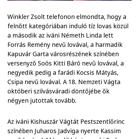
Winkler Zsolt telefonon elmondta, hogy a
felnőtt kategóriában induló tíz lovas közül
a második az iváni Németh Linda lett
Forrás Remény nevű lovával, a harmadik
Kapuvár Garta városrészének színében
versenyző Soós Kitti Báró nevű lovával, a
negyedik pedig a farádi Kocsis Mátyás,
Csipa nevű lovával. A 18. Nemzeti Vágta
októberi szilvásváradi döntőjébe ők
négyen jutottak tovább.
Az iváni Kishuszár Vágtát Pestszentlőrinc
színében Juharos Jadviga nyerte Kassim