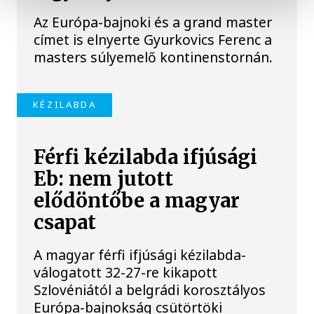
Az Európa-bajnoki és a grand master
címet is elnyerte Gyurkovics Ferenc a
masters súlyemelő kontinenstornán.
KÉZILABDA
Férfi kézilabda ifjúsági
Eb: nem jutott
elődöntőbe a magyar
csapat
A magyar férfi ifjúsági kézilabda-
válogatott 32-27-re kikapott
Szlovéniától a belgrádi korosztályos
Európa-bajnokság csütörtöki