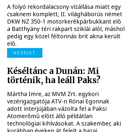
A folyó rekordalacsony vízállása miatt egy
csaknem komplett, II. világháborús német
DKW NZ 350-1 motorkerékpárbukkant elő
a Batthyány téri rakpart sziklái alól, máshol
pedig egy közel féltonnás brit akna került
elő.
KÖZÉLET
Késéltánc a Dunán: Mi
történik, ha leáll Paks?
Mártha Imre, az MVM Zrt. egykori
vezérigazgatója ATV-n Rónai Egonnak
adott interjújában vázolta fel a Paksi
Atomerőmű előtt álló példátlan
technológiai kihívásokat. A szakember, aki
korábban éveken át felelt a hazai