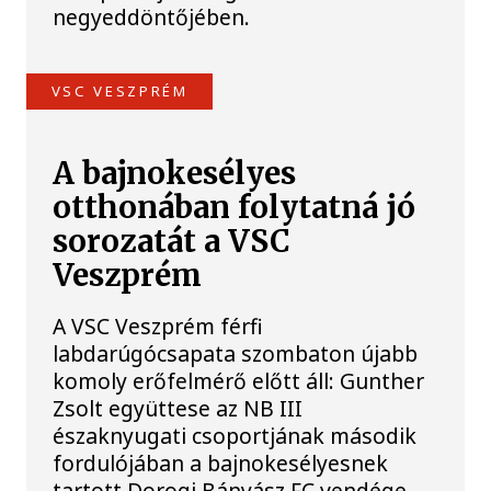
negyeddöntőjében.
VSC VESZPRÉM
A bajnokesélyes
otthonában folytatná jó
sorozatát a VSC
Veszprém
A VSC Veszprém férfi
labdarúgócsapata szombaton újabb
komoly erőfelmérő előtt áll: Gunther
Zsolt együttese az NB III
északnyugati csoportjának második
fordulójában a bajnokesélyesnek
tartott Dorogi Bányász FC vendége