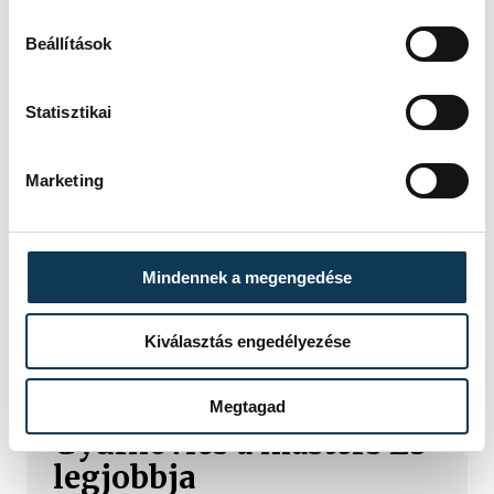
Beállítások
Statisztikai
Marketing
Mindennek a megengedése
TOVÁBBI CIKKEK
Kiválasztás engedélyezése
SÚLYEMELÉS
Megtagad
Gyurkovics a masters Eb
legjobbja