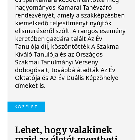
hagyományos Kamarai Tanévzáró
rendezvényét, amely a szakképzésben
kiemelkedő teljesítményt nyújtók
elismeréséről szólt. A rangos esemény
keretében gazdára talált Az Év
Tanulója díj, köszöntötték A Szakma
Kiváló Tanulója és az Országos
Szakmai Tanulmányi Verseny
dobogósait, továbbá átadták Az Év
Oktatója és Az Év Duális Képzőhelye
címeket is.
KÖZÉLET
Lehet, hogy valakinek
majd az életét mentheti