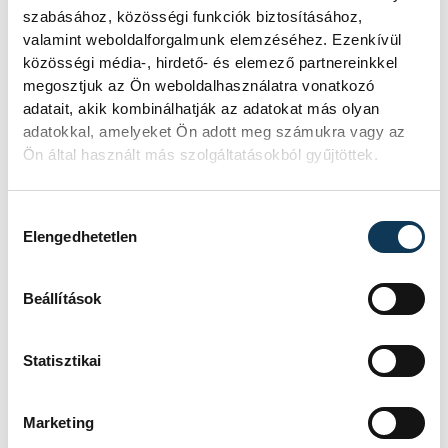
szabásához, közösségi funkciók biztosításához,
valamint weboldalforgalmunk elemzéséhez. Ezenkívül
A tábor a Magyar Kereskedelmi
közösségi média-, hirdető- és elemező partnereinkkel
és Iparkamara és a Veszprém
megosztjuk az Ön weboldalhasználatra vonatkozó
Vármegyei Kereskedelmi és
adatait, akik kombinálhatják az adatokat más olyan
adatokkal, amelyeket Ön adott meg számukra vagy az
Iparkamra között
Ön által használt más szolgáltatásokból gyűjtöttek.
megkötött NFA-KA-KIM-
6/2024/TK/22 közreműködői
Hozzájárulás kiválasztása
szerződés keretében a
Elengedhetetlen
Pályaorientációs programok,
rendezvények szervezése,
Beállítások
lebonyolítása programfeladaton
belül valósult meg.
Statisztikai
Marketing