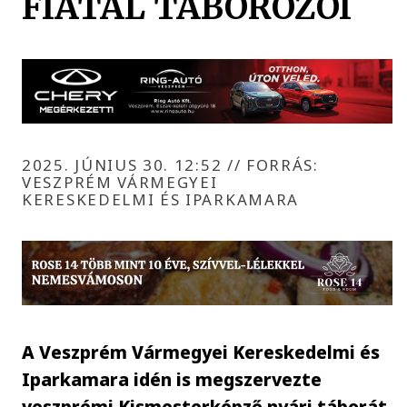
FIATAL TÁBOROZÓI
2025. JÚNIUS 30. 12:52
//
FORRÁS:
VESZPRÉM VÁRMEGYEI
KERESKEDELMI ÉS IPARKAMARA
A Veszprém Vármegyei Kereskedelmi és
Iparkamara idén is megszervezte
veszprémi Kismesterképző nyári táborát