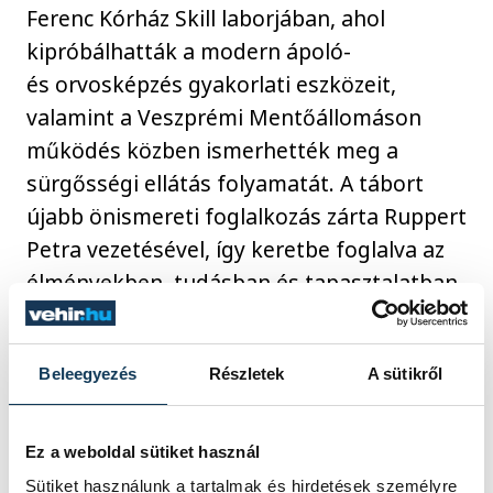
Ferenc Kórház Skill laborjában, ahol
kipróbálhatták a modern ápoló-
és orvosképzés gyakorlati eszközeit,
valamint a Veszprémi Mentőállomáson
működés közben ismerhették meg a
sürgősségi ellátás folyamatát. A tábort
újabb önismereti foglalkozás zárta Ruppert
Petra vezetésével, így keretbe foglalva az
élményekben, tudásban és tapasztalatban
gazdag hetet.
Beleegyezés
Részletek
A sütikről
Az Iparkamara a vármegyében Pápán is
megszervezte hasonló táborát, amelynek
összefoglalóját
itt lehet
megtalálni.
Ez a weboldal sütiket használ
Sütiket használunk a tartalmak és hirdetések személyre