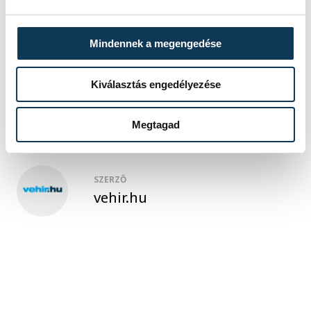
közélet
fiatalok
Veszprém Vármegyei Kereskedelmi és
Mindennek a megengedése
Iparkamara
tábor
Kiválasztás engedélyezése
Megtagad
SZERZŐ
vehir.hu