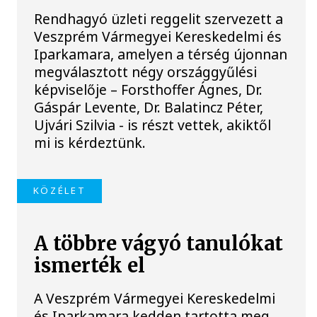
Rendhagyó üzleti reggelit szervezett a
Veszprém Vármegyei Kereskedelmi és
Iparkamara, amelyen a térség újonnan
megválasztott négy országgyűlési
képviselője – Forsthoffer Ágnes, Dr.
Gáspár Levente, Dr. Balatincz Péter,
Ujvári Szilvia - is részt vettek, akiktől
mi is kérdeztünk.
KÖZÉLET
A többre vágyó tanulókat
ismerték el
A Veszprém Vármegyei Kereskedelmi
és Iparkamara kedden tartotta meg