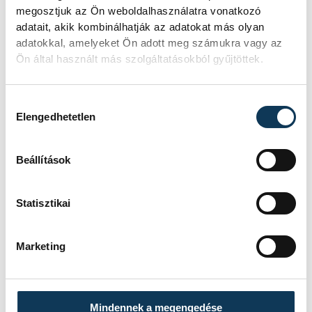
közélet
megosztjuk az Ön weboldalhasználatra vonatkozó
adatait, akik kombinálhatják az adatokat más olyan
Veszprém Vármegyei Kereskedelmi és
adatokkal, amelyeket Ön adott meg számukra vagy az
Iparkamara
Ön által használt más szolgáltatásokból gyűjtöttek.
életmentés
Hozzájárulás kiválasztása
Elengedhetetlen
Beállítások
SZERZŐ
vehir.hu
Statisztikai
Marketing
Mindennek a megengedése