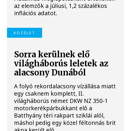
az elemzők a júliusi, 1,2 százalékos
inflációs adatot.
KÖZÉLET
Sorra kerülnek elő
világháborús leletek az
alacsony Dunából
A folyó rekordalacsony vízállása miatt
egy csaknem komplett, II.
világháborús német DKW NZ 350-1
motorkerékpárbukkant elő a
Batthyány téri rakpart sziklái alól,
máshol pedig egy közel féltonnás brit
akna került elő.