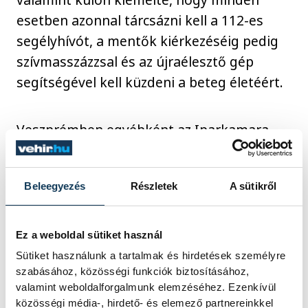
esetben azonnal tárcsázni kell a 112-es
segélyhívót, a mentők kiérkezéséig pedig
szívmasszázzsal és az újraélesztő gép
segítségével kell küzdeni a beteg életéért.
Veszprémben egyébként az Iparkamara
mellett a Pannon Egyetemen, a
városházán, és a Tesco hipermarketben is
Beleegyezés
Részletek
A sütikről
van ilyen készülék. Az Országos Automata
Életmentő Defibrillátor (AÉD) Adatbázisa
szerint országosan közel 1300 készülék lett
Ez a weboldal sütiket használ
már kihelyezve.
Sütiket használunk a tartalmak és hirdetések személyre
szabásához, közösségi funkciók biztosításához,
valamint weboldalforgalmunk elemzéséhez. Ezenkívül
közösségi média-, hirdető- és elemező partnereinkkel