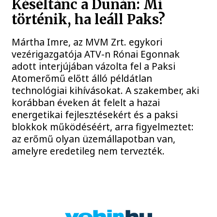
Késéltánc a Dunán: Mi
történik, ha leáll Paks?
Mártha Imre, az MVM Zrt. egykori
vezérigazgatója ATV-n Rónai Egonnak
adott interjújában vázolta fel a Paksi
Atomerőmű előtt álló példátlan
technológiai kihívásokat. A szakember, aki
korábban éveken át felelt a hazai
energetikai fejlesztésekért és a paksi
blokkok működéséért, arra figyelmeztet:
az erőmű olyan üzemállapotban van,
amelyre eredetileg nem tervezték.