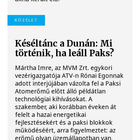
KÖZÉLET
Késéltánc a Dunán: Mi
történik, ha leáll Paks?
Mártha Imre, az MVM Zrt. egykori
vezérigazgatója ATV-n Rónai Egonnak
adott interjújában vázolta fel a Paksi
Atomerőmű előtt álló példátlan
technológiai kihívásokat. A
szakember, aki korábban éveken át
felelt a hazai energetikai
fejlesztésekért és a paksi blokkok
működéséért, arra figyelmeztet: az
erőmű olyan üzemállapotban van,