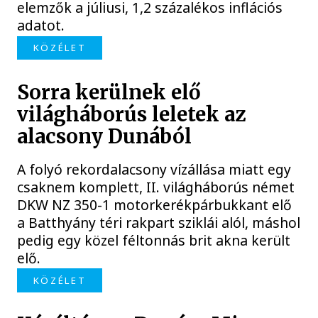
elemzők a júliusi, 1,2 százalékos inflációs
adatot.
KÖZÉLET
Sorra kerülnek elő
világháborús leletek az
alacsony Dunából
A folyó rekordalacsony vízállása miatt egy
csaknem komplett, II. világháborús német
DKW NZ 350-1 motorkerékpárbukkant elő
a Batthyány téri rakpart sziklái alól, máshol
pedig egy közel féltonnás brit akna került
elő.
KÖZÉLET