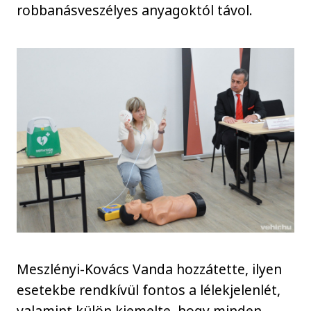
robbanásveszélyes anyagoktól távol.
Meszlényi-Kovács Vanda hozzátette, ilyen
esetekbe rendkívül fontos a lélekjelenlét,
valamint külön kiemelte, hogy minden