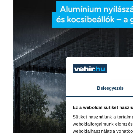
Beleegyezés
Ez a weboldal sütiket haszn
Sütiket használunk a tartal
weboldalforgalmunk elemzésé
weboldalhasználatra vonatko