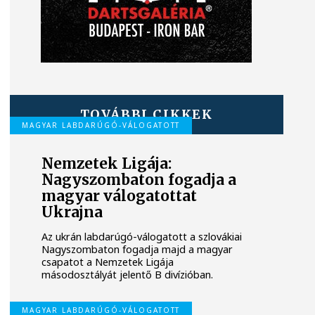
TOVÁBBI CIKKEK
MAGYAR LABDARÚGÓ-VÁLOGATOTT
Nemzetek Ligája:
Nagyszombaton fogadja a
magyar válogatottat
Ukrajna
Az ukrán labdarúgó-válogatott a szlovákiai
Nagyszombaton fogadja majd a magyar
csapatot a Nemzetek Ligája
másodosztályát jelentő B divízióban.
MAGYAR LABDARÚGÓ-VÁLOGATOTT