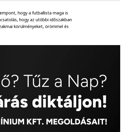
zempont, hogy a futballista maga is
zacsatolás, hogy az utóbbi időszakban
 szakmai körülményeket, örömmel és