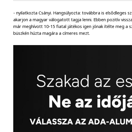
- nyilatkozta Csányi. Hangsúlyozta: továbbra is elsődleges s
akarjon a magyar válogatott tagja lenni. Ebben pozitív viss
már meghívott 10-15 fiatal játékos igen jónak ítélte meg a
büszkén húzta magára a címeres mezt.