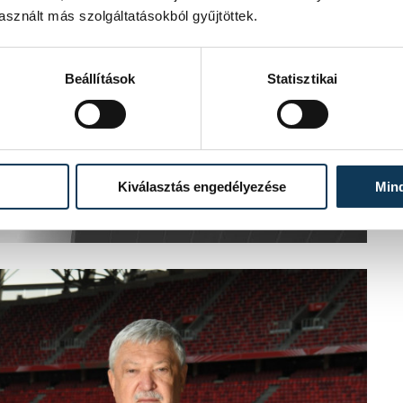
sznált más szolgáltatásokból gyűjtöttek.
Beállítások
Statisztikai
Kiválasztás engedélyezése
Min