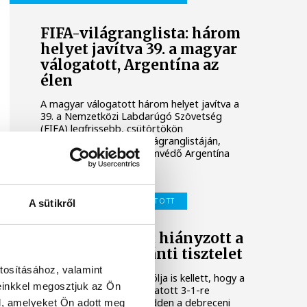
FIFA-világranglista: három
helyet javítva 39. a magyar
válogatott, Argentína az
élen
A magyar válogatott három helyet javítva a
39. a Nemzetközi Labdarúgó Szövetség
(FIFA) legfrissebb, csütörtökön
nyilvánosságra hozott világranglistáján,
amelyet a világbajnoki címvédő Argentína
vezet.
MAGYAR LABDARÚGÓ-VÁLOGATOTT
A sütikről
Schäfer András: hiányzott a
címeres mez iránti tisztelet
tosításához, valamint
Schäfer András bombagólja is kellett, hogy a
einkkel megosztjuk az Ön
magyar labdarúgó-válogatott 3-1-re
legyőzze a kazahokat kedden a debreceni
l, amelyeket Ön adott meg