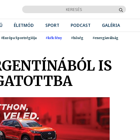
Ű
ÉLETMÓD
SPORT
PODCAST
GALÉRIA
#Európa Sportrégiója
#kék fény
#hőség
#energiaválság
RGENTÍNÁBÓL IS
OGATOTTBA