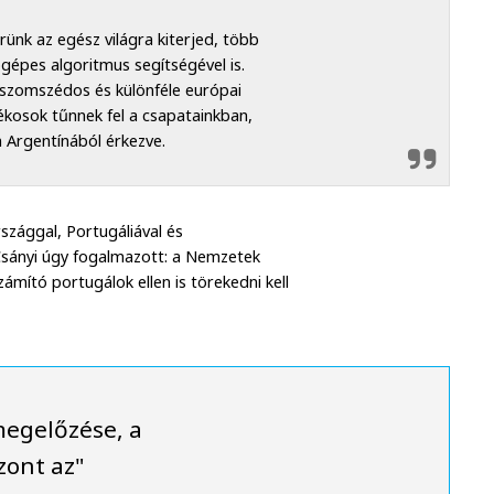
ünk az egész világra kiterjed, több
gépes algoritmus segítségével is.
 szomszédos és különféle európai
kosok tűnnek fel a csapatainkban,
n Argentínából érkezve.
szággal, Portugáliával és
Csányi úgy fogalmazott: a Nemzetek
mító portugálok ellen is törekedni kell
megelőzése, a
zont az"