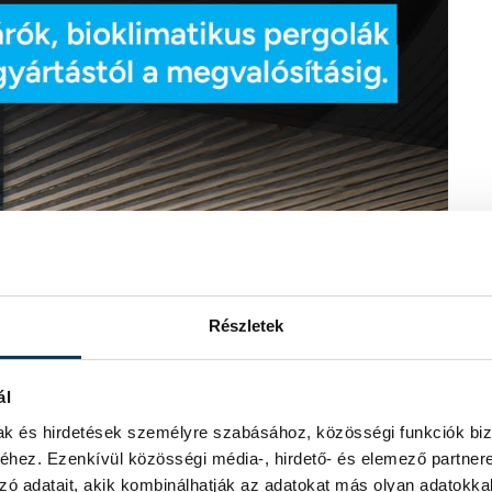
Részletek
ál
mak és hirdetések személyre szabásához, közösségi funkciók biz
hez. Ezenkívül közösségi média-, hirdető- és elemező partner
zó adatait, akik kombinálhatják az adatokat más olyan adatokka