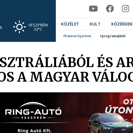
KÖZÉLET
KULT
KÖZÉRDEK
VESZPRÉM
6.
32°C
#Pannon Egyetem
#programajánló
SZTRÁLIÁBÓL ÉS A
OS A MAGYAR VÁL