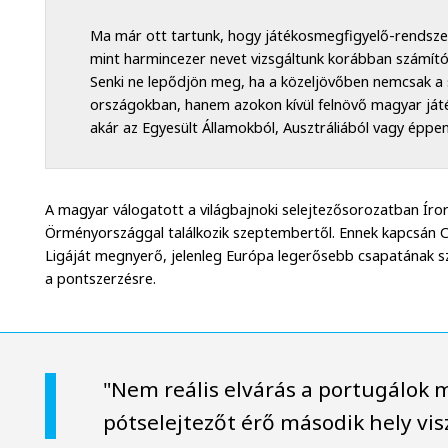
Ma már ott tartunk, hogy játékosmegfigyelő-rendszer
mint harmincezer nevet vizsgáltunk korábban számító
Senki ne lepődjön meg, ha a közeljövőben nemcsak a
országokban, hanem azokon kívül felnövő magyar játé
akár az Egyesült Államokból, Ausztráliából vagy éppe
A magyar válogatott a világbajnoki selejtezősorozatban Íror
Örményországgal találkozik szeptembertől. Ennek kapcsán 
Ligáját megnyerő, jelenleg Európa legerősebb csapatának szá
a pontszerzésre.
"Nem reális elvárás a portugálok 
pótselejtezőt érő második hely vis