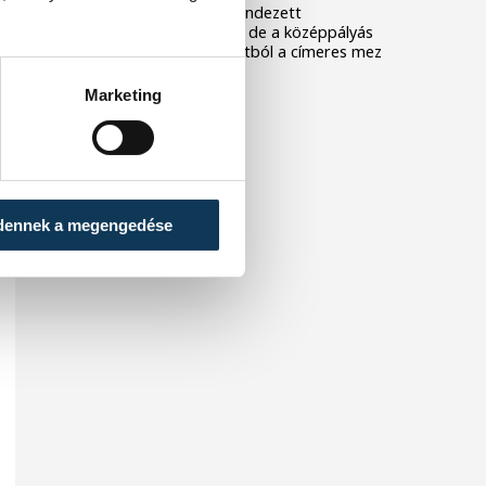
Nagyerdei Stadionban rendezett
barátságos mérkőzésen, de a középpályás
szerint hiányzott a csapatból a címeres mez
iránti tisztelet.
Marketing
dennek a megengedése