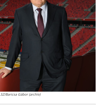
SZ/Baricsa Gábor (archív)