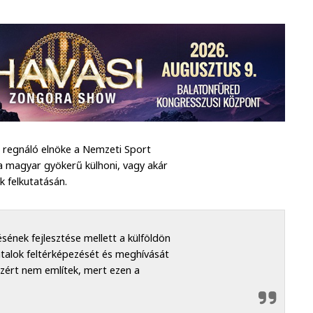
e regnáló elnöke a Nemzeti Sport
a magyar gyökerű külhoni, vagy akár
k felkutatásán.
sének fejlesztése mellett a külföldön
atalok feltérképezését és meghívását
zért nem említek, mert ezen a