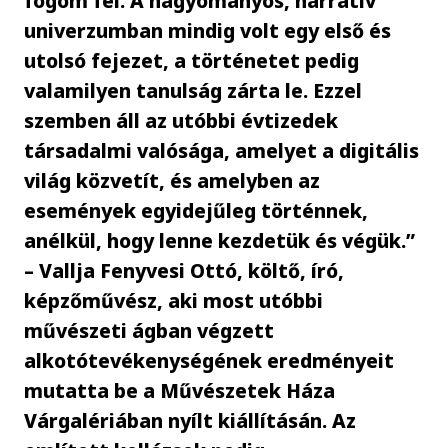
fogom fel. A hagyományos, narratív
univerzumban mindig volt egy első és
utolsó fejezet, a történetet pedig
valamilyen tanulság zárta le. Ezzel
szemben áll az utóbbi évtizedek
társadalmi valósága, amelyet a digitális
világ közvetít, és amelyben az
események egyidejűleg történnek,
anélkül, hogy lenne kezdetük és végük.”
– Vallja Fenyvesi Ottó, költő, író,
képzőművész, aki most utóbbi
művészeti ágban végzett
alkotótevékenységének eredményeit
mutatta be a Művészetek Háza
Várgalériában nyílt kiállításán. Az