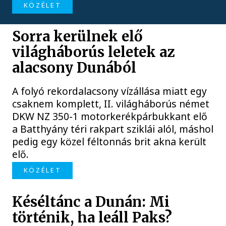
KÖZÉLET
Sorra kerülnek elő
világháborús leletek az
alacsony Dunából
A folyó rekordalacsony vízállása miatt egy
csaknem komplett, II. világháborús német
DKW NZ 350-1 motorkerékpárbukkant elő
a Batthyány téri rakpart sziklái alól, máshol
pedig egy közel féltonnás brit akna került
elő.
KÖZÉLET
Késéltánc a Dunán: Mi
történik, ha leáll Paks?