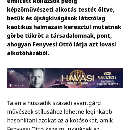
említett kollázsok pedig
képzőművészeti alkotás testét öltve,
betűk és újságkivágások látszólag
kaotikus halmazain keresztül mutatnak
görbe tükröt a társadalomnak, pont,
ahogyan Fenyvesi Ottó látja azt lovasi
alkotóházából.
Talán a huszadik századi avantgárd
művészek stílusához lehetne leginkább
hasonlítani azokat az alkotásokat, amik
Fenyvesi Ottó keze munkájának az