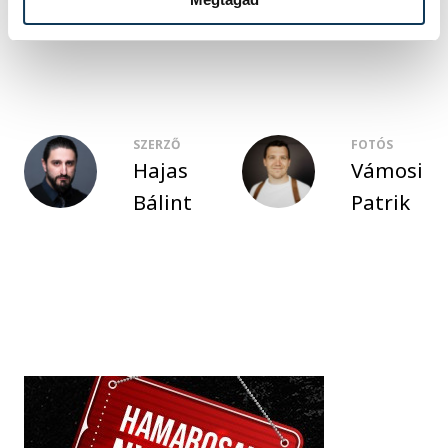
Fenyvesi Ottó
kollázs
SZERZŐ
FOTÓS
Hajas
Vámosi
Bálint
Patrik