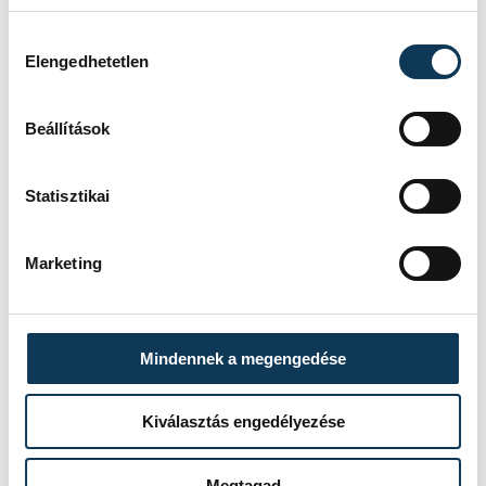
Hozzájárulás kiválasztása
Elengedhetetlen
Beállítások
Statisztikai
Fenyvesi Ottó
Marketing
A kiállítás augusztus 31-ig lesz
megtekinthető a Várgalériában
Mindennek a megengedése
kultúra
kiállítás
Kiválasztás engedélyezése
Művészetek Háza
képzőművészet
Megtagad