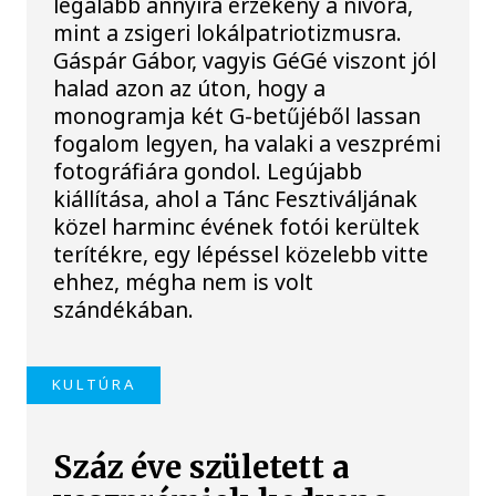
legalább annyira érzékeny a nívóra,
mint a zsigeri lokálpatriotizmusra.
Gáspár Gábor, vagyis GéGé viszont jól
halad azon az úton, hogy a
monogramja két G-betűjéből lassan
fogalom legyen, ha valaki a veszprémi
fotográfiára gondol. Legújabb
kiállítása, ahol a Tánc Fesztiváljának
közel harminc évének fotói kerültek
terítékre, egy lépéssel közelebb vitte
ehhez, mégha nem is volt
szándékában.
KULTÚRA
Száz éve született a