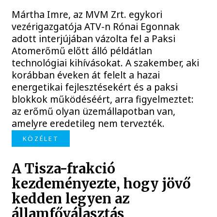
Mártha Imre, az MVM Zrt. egykori
vezérigazgatója ATV-n Rónai Egonnak
adott interjújában vázolta fel a Paksi
Atomerőmű előtt álló példátlan
technológiai kihívásokat. A szakember, aki
korábban éveken át felelt a hazai
energetikai fejlesztésekért és a paksi
blokkok működéséért, arra figyelmeztet:
az erőmű olyan üzemállapotban van,
amelyre eredetileg nem tervezték.
KÖZÉLET
A Tisza-frakció
kezdeményezte, hogy jövő
kedden legyen az
államfőválasztás