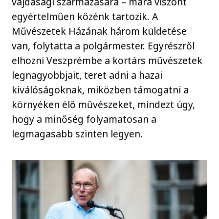
vajdasági származására – mára viszont
egyértelműen közénk tartozik. A
Művészetek Házának három küldetése
van, folytatta a polgármester. Egyrészről
elhozni Veszprémbe a kortárs művészetek
legnagyobbjait, teret adni a hazai
kiválóságoknak, miközben támogatni a
környéken élő művészeket, mindezt úgy,
hogy a minőség folyamatosan a
legmagasabb szinten legyen.