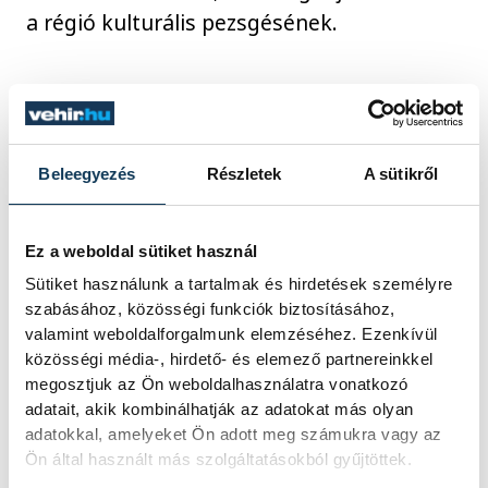
a régió kulturális pezsgésének.
Mindez a kiállításmegnyitó
koreográfiájában is megmutatkozott,
hiszen azt Dr. Virág Zoltán, a Szegedi
Beleegyezés
Részletek
A sütikről
Tudományegyetem docensének
művészettörténeti elemzése is
Ez a weboldal sütiket használ
gazdagította, valamint Subi Ramone
Sütiket használunk a tartalmak és hirdetések személyre
gitárjátéka és a TMK Alkalmi Társulás
szabásához, közösségi funkciók biztosításához,
táncosainak játéka is.
valamint weboldalforgalmunk elemzéséhez. Ezenkívül
közösségi média-, hirdető- és elemező partnereinkkel
megosztjuk az Ön weboldalhasználatra vonatkozó
adatait, akik kombinálhatják az adatokat más olyan
adatokkal, amelyeket Ön adott meg számukra vagy az
Ön által használt más szolgáltatásokból gyűjtöttek.