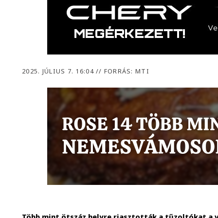
2025. JÚLIUS 7. 16:04
//
FORRÁS: MTI
Több mint ötszáz helyre riasztották a tűzoltókat a 