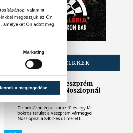
tosításához, valamint
einkkel megosztjuk az Ön
l, amelyeket Ön adott meg
Marketing
TOVÁBBI CIKKEK
KÖZÉRDEKŰ
Újabb tűzeset Veszprém
dennek a megengedése
vármegyében: Noszlopnál
ég a száraz fű
Tíz hektáron ég a száraz fű és egy fás-
bokros terület a Veszprém vármegyei
Noszlopnál a 8402-es út mellett.