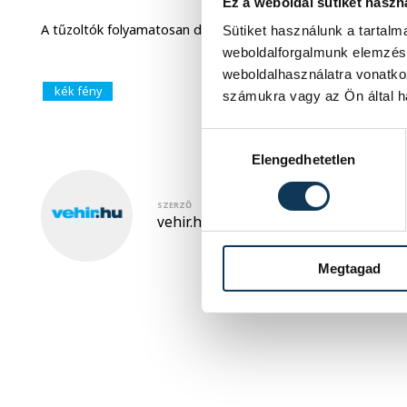
Ez a weboldal sütiket haszn
A tűzoltók folyamatosan dolgoznak a viharkárok felszámolásá
Sütiket használunk a tartal
weboldalforgalmunk elemzésé
weboldalhasználatra vonatko
kék fény
számukra vagy az Ön által ha
Hozzájárulás kiválasztása
Elengedhetetlen
SZERZŐ
vehir.hu
Megtagad