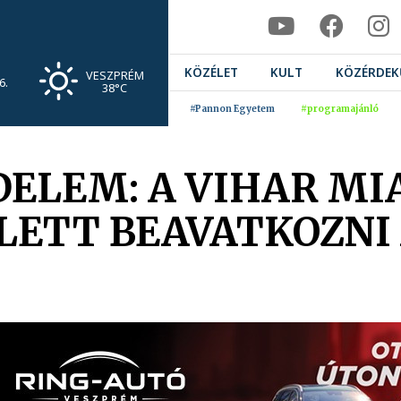
KÖZÉLET
KULT
KÖZÉRDEK
VESZPRÉM
6.
38°C
#Pannon Egyetem
#programajánló
ELEM: A VIHAR MI
LETT BEAVATKOZNI