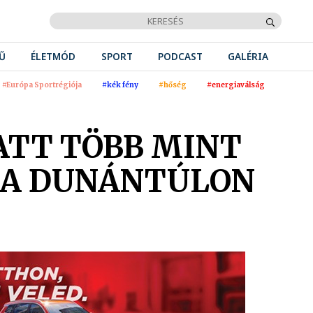
Ű
ÉLETMÓD
SPORT
PODCAST
GALÉRIA
#Európa Sportrégiója
#kék fény
#hőség
#energiaválság
ATT TÖBB MINT
 A DUNÁNTÚLON