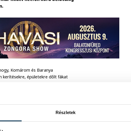
n.
Somogy, Komárom és Baranya
 kerítésekre, épületekre dőlt fákat
, amely egy villanyvezetéket is
 fa kidőlt, Csopakon pedig egy fa és
 borult. Balatonalmádiban egy tábor
Részletek
lyezték. Balatonkenesén is parkoló