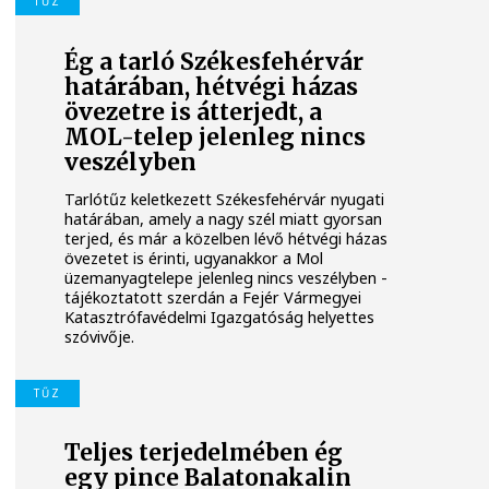
TŰZ
Ég a tarló Székesfehérvár
határában, hétvégi házas
övezetre is átterjedt, a
MOL-telep jelenleg nincs
veszélyben
Tarlótűz keletkezett Székesfehérvár nyugati
határában, amely a nagy szél miatt gyorsan
terjed, és már a közelben lévő hétvégi házas
övezetet is érinti, ugyanakkor a Mol
üzemanyagtelepe jelenleg nincs veszélyben -
tájékoztatott szerdán a Fejér Vármegyei
Katasztrófavédelmi Igazgatóság helyettes
szóvivője.
TŰZ
Teljes terjedelmében ég
egy pince Balatonakalin