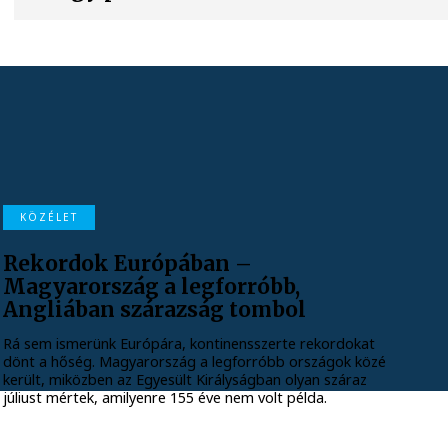
KÖZÉLET
Rekordok Európában –
Magyarország a legforróbb,
Angliában szárazság tombol
Rá sem ismerünk Európára, kontinensszerte rekordokat
dönt a hőség. Magyarország a legforróbb országok közé
került, miközben az Egyesült Királyságban olyan száraz
júliust mértek, amilyenre 155 éve nem volt példa.