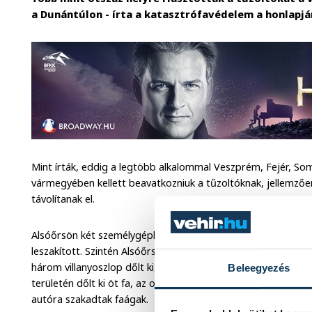
a Dunántúlon - írta a katasztrófavédelem a honlapjá
Mint írták, eddig a legtöbb alkalommal Veszprém, Fejér, 
vármegyében kellett beavatkozniuk a tűzoltóknak, jellemzően
távolítanak el.
Alsóőrsön két személygépkocsira szakadt egy nagy méretű fa
leszakított. Szintén Alsóőrsön, a strandon és környékén több
három villanyoszlop dőlt ki, egy fa itt is személygépkocsira
Beleegyezés
területén dőlt ki öt fa, az ott tartózkodókat biztonságba he
autóra szakadtak faágak.