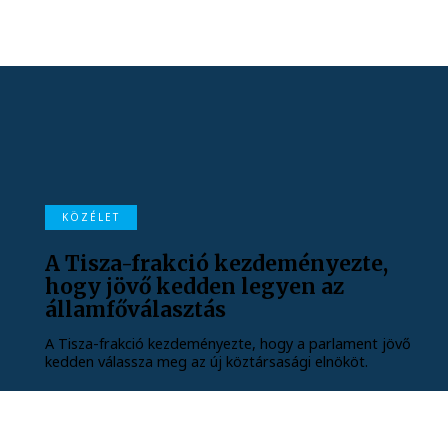
KÖZÉLET
A Tisza-frakció kezdeményezte,
hogy jövő kedden legyen az
államfőválasztás
A Tisza-frakció kezdeményezte, hogy a parlament jövő
kedden válassza meg az új köztársasági elnököt.