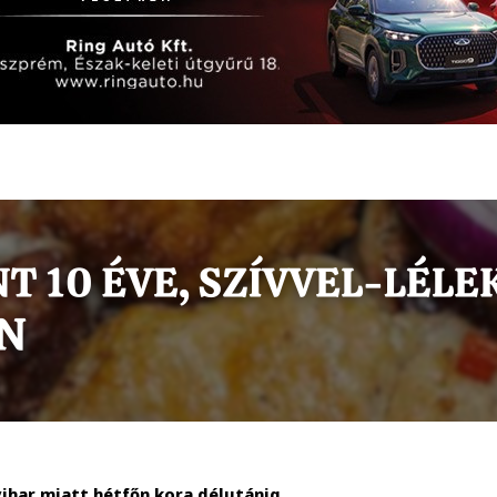
vihar miatt hétfőn kora délutánig