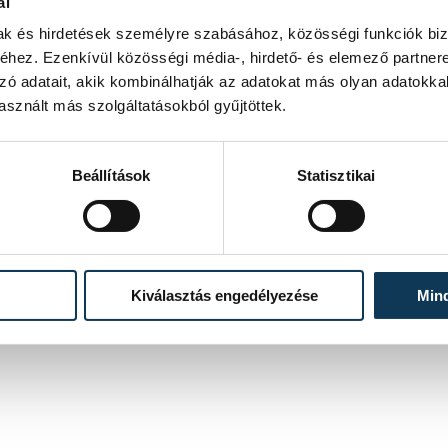
ál
n - emelték ki.
mak és hirdetések személyre szabásához, közösségi funkciók biz
hez. Ezenkívül közösségi média-, hirdető- és elemező partner
zó adatait, akik kombinálhatják az adatokat más olyan adatokka
sznált más szolgáltatásokból gyűjtöttek.
Beállítások
Statisztikai
Kiválasztás engedélyezése
Min