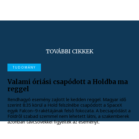
TOVÁBBI CIKKEK
TUDOMÁNY
Valami óriási csapódott a Holdba ma
reggel
Rendhagyó esemény zajlott le kedden reggel. Magyar idő
szerint 8:35 körül a Hold felszínébe csapódott a SpaceX
egyik Falcon–9 rakétájának felső fokozata. A becsapódást a
Földről szabad szemmel nem lehetett látni, a szakemberek
azonban távcsövekkel figyelték az eseményt.