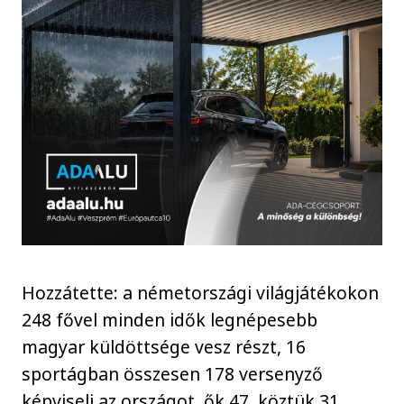
Hozzátette: a németországi világjátékokon
248 fővel minden idők legnépesebb
magyar küldöttsége vesz részt, 16
sportágban összesen 178 versenyző
képviseli az országot, ők 47, köztük 31