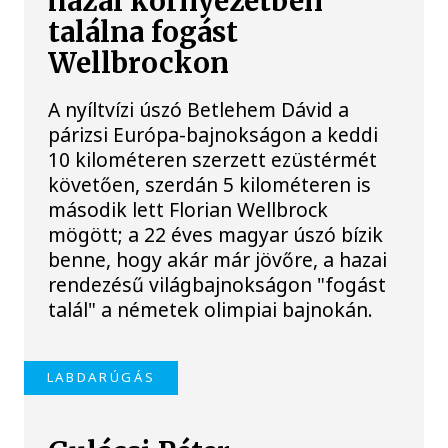
hazai környezetben
találna fogást
Wellbrockon
A nyíltvízi úszó Betlehem Dávid a
párizsi Európa-bajnokságon a keddi
10 kilométeren szerzett ezüstérmét
követően, szerdán 5 kilométeren is
második lett Florian Wellbrock
mögött; a 22 éves magyar úszó bízik
benne, hogy akár már jövőre, a hazai
rendezésű világbajnokságon "fogást
talál" a németek olimpiai bajnokán.
LABDARÚGÁS