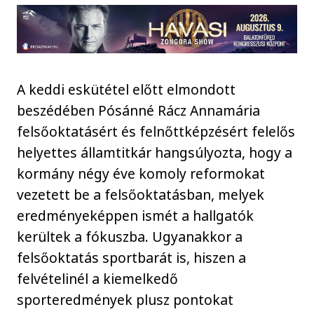
A keddi eskütétel előtt elmondott
beszédében Pósánné Rácz Annamária
felsőoktatásért és felnőttképzésért felelős
helyettes államtitkár hangsúlyozta, hogy a
kormány négy éve komoly reformokat
vezetett be a felsőoktatásban, melyek
eredményeképpen ismét a hallgatók
kerültek a fókuszba. Ugyanakkor a
felsőoktatás sportbarát is, hiszen a
felvételinél a kiemelkedő
sporteredmények plusz pontokat