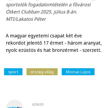
sportolók fogadalomtételén a fővárosi
Ötkert Clubban 2025. július 8-án.
MTI/Lakatos Péter
A magyar egyetemi csapat két éve
rekordot jelentő 17 érmet - három aranyat,
nyolc ezüstös és hat bronzérmet - szerzett.
sport
ország-világ
Mocsai Lajos
SZERZŐ