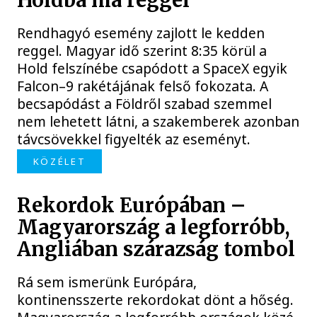
Holdba ma reggel
Rendhagyó esemény zajlott le kedden
reggel. Magyar idő szerint 8:35 körül a
Hold felszínébe csapódott a SpaceX egyik
Falcon–9 rakétájának felső fokozata. A
becsapódást a Földről szabad szemmel
nem lehetett látni, a szakemberek azonban
távcsövekkel figyelték az eseményt.
KÖZÉLET
Rekordok Európában –
Magyarország a legforróbb,
Angliában szárazság tombol
Rá sem ismerünk Európára,
kontinensszerte rekordokat dönt a hőség.