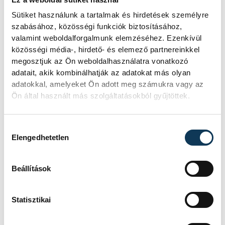
jelent a számukra, amelyet később hosszú
Sütiket használunk a tartalmak és hirdetések személyre
távon a sportban és civil életben is
szabásához, közösségi funkciók biztosításához,
hasznosítani tudnak majd.
valamint weboldalforgalmunk elemzéséhez. Ezenkívül
közösségi média-, hirdető- és elemező partnereinkkel
megosztjuk az Ön weboldalhasználatra vonatkozó
adatait, akik kombinálhatják az adatokat más olyan
adatokkal, amelyeket Ön adott meg számukra vagy az
Ön által használt más szolgáltatásokból gyűjtöttek.
Hozzájárulás kiválasztása
Elengedhetetlen
Beállítások
Statisztikai