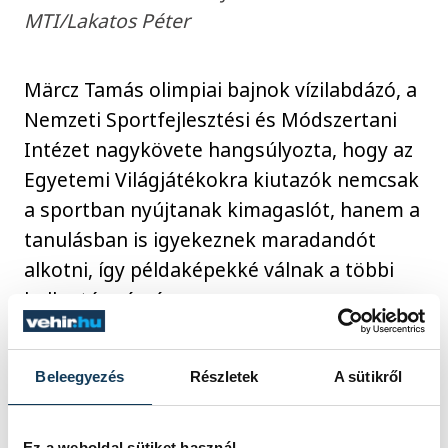
MTI/Lakatos Péter
Märcz Tamás olimpiai bajnok vízilabdázó, a
Nemzeti Sportfejlesztési és Módszertani
Intézet nagykövete hangsúlyozta, hogy az
Egyetemi Világjátékokra kiutazók nemcsak
a sportban nyújtanak kimagaslót, hanem a
tanulásban is igyekeznek maradandót
alkotni, így példaképekké válnak a többi
hallgató számára.
Hozzáfűzte: személyes példából tudja,
Beleegyezés
Részletek
A sütikről
hogy nehéz több területen egyszerre
helytállni, viszont ez olyan tapasztalatot
Ez a weboldal sütiket használ