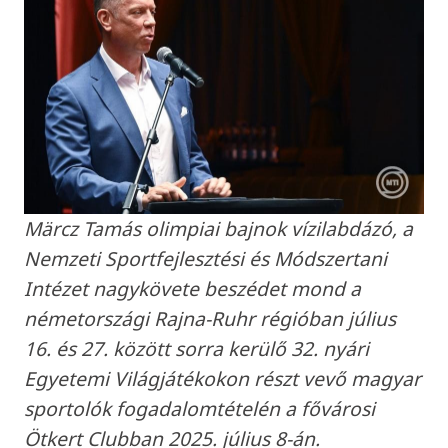
Märcz Tamás olimpiai bajnok vízilabdázó, a
Nemzeti Sportfejlesztési és Módszertani
Intézet nagykövete beszédet mond a
németországi Rajna-Ruhr régióban július
16. és 27. között sorra kerülő 32. nyári
Egyetemi Világjátékokon részt vevő magyar
sportolók fogadalomtételén a fővárosi
Ötkert Clubban 2025. július 8-án.