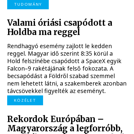
TUDOMÁNY
Valami óriási csapódott a
Holdba ma reggel
Rendhagyó esemény zajlott le kedden
reggel. Magyar idő szerint 8:35 körül a
Hold felszínébe csapódott a SpaceX egyik
Falcon–9 rakétájának felső fokozata. A
becsapódást a Földről szabad szemmel
nem lehetett látni, a szakemberek azonban
távcsövekkel figyelték az eseményt.
KÖZÉLET
Rekordok Európában –
Magyarország a legforróbb,