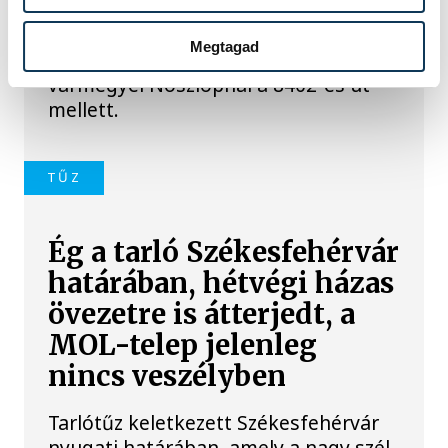
Tíz hektáron ég a száraz fű és egy
Megtagad
fás-bokros terület a Veszprém
vármegyei Noszlopnál a 8402-es út
mellett.
TŰZ
Ég a tarló Székesfehérvár
határában, hétvégi házas
övezetre is átterjedt, a
MOL-telep jelenleg
nincs veszélyben
Tarlótűz keletkezett Székesfehérvár
nyugati határában, amely a nagy szél