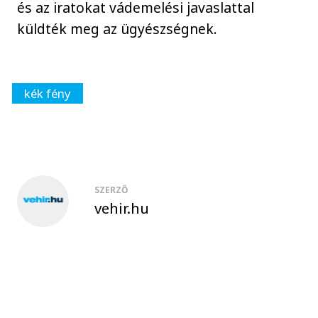
és az iratokat vádemelési javaslattal
küldték meg az ügyészségnek.
kék fény
SZERZŐ
vehir.hu