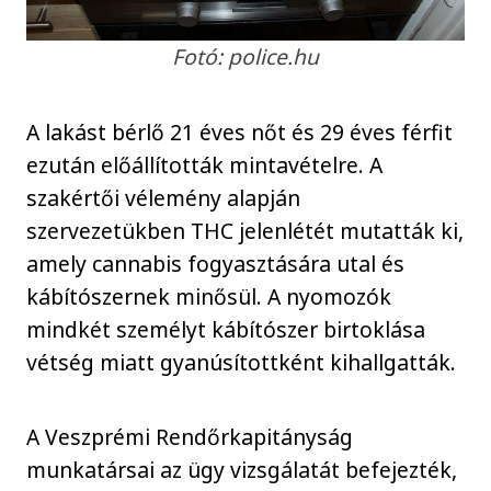
Fotó: police.hu
A lakást bérlő 21 éves nőt és 29 éves férfit
ezután előállították mintavételre. A
szakértői vélemény alapján
szervezetükben THC jelenlétét mutatták ki,
amely cannabis fogyasztására utal és
kábítószernek minősül. A nyomozók
mindkét személyt kábítószer birtoklása
vétség miatt gyanúsítottként kihallgatták.
A Veszprémi Rendőrkapitányság
munkatársai az ügy vizsgálatát befejezték,