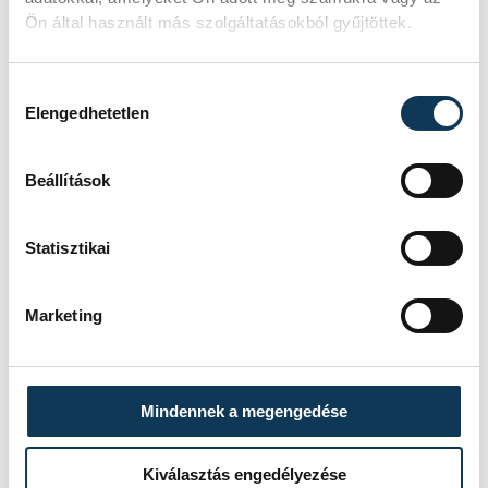
Ön által használt más szolgáltatásokból gyűjtöttek.
Hozzájárulás kiválasztása
Elengedhetetlen
Beállítások
Statisztikai
TOVÁBBI CIKKEK
Marketing
KÖZÉRDEKŰ
Újabb tűzeset Veszprém
Mindennek a megengedése
vármegyében:
Noszlopnál ég a száraz fű
Kiválasztás engedélyezése