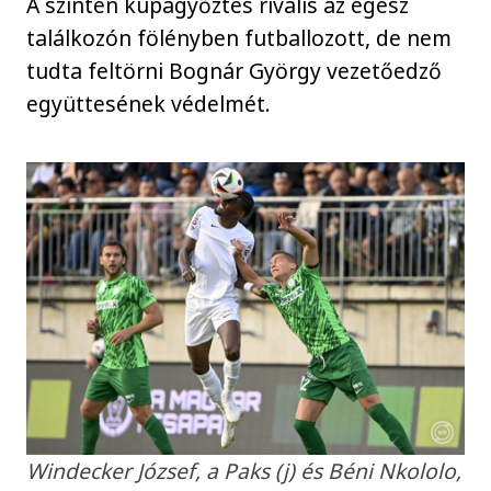
A szintén kupagyőztes rivális az egész
találkozón fölényben futballozott, de nem
tudta feltörni Bognár György vezetőedző
együttesének védelmét.
Windecker József, a Paks (j) és Béni Nkololo,