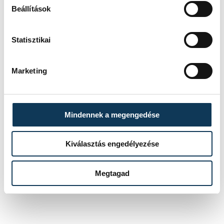
Beállítások
Statisztikai
sport
ország-világ
labdarúgás
Paks
Marketing
Mindennek a megengedése
SZERZŐ
Kiválasztás engedélyezése
vehir.hu
Megtagad