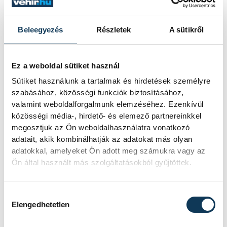
problémát okozott a labdabirtoklás és
ezáltal a támadásépítés. A román rivális
Beleegyezés
Részletek
A sütikről
viszont továbbra sem tudta gólra váltani a
fölényét, ebben komoly szerepe volt a
Ez a weboldal sütiket használ
paksiak kapusának, Kovácsik Ádámnak, aki
Sütiket használunk a tartalmak és hirdetések személyre
az 54. percben addigi legnagyobb védését
szabásához, közösségi funkciók biztosításához,
mutatta be. A Paks legnagyobb lehetősége
valamint weboldalforgalmunk elemzéséhez. Ezenkívül
közösségi média-, hirdető- és elemező partnereinkkel
egy 18 méteres szabadrúgás volt, amelyből
megosztjuk az Ön weboldalhasználatra vonatkozó
ugyan nem lett gól, de legalább megvolt az
adatait, akik kombinálhatják az adatokat más olyan
első kaput eltaláló próbálkozása, amire
adatokkal, amelyeket Ön adott meg számukra vagy az
Ön által használt más szolgáltatásokból gyűjtöttek.
majdnem egy órát kellett várni. A
mérkőzés hajrája is ugyanolyan mederben
zajlott, de a CFR Cluj végül nem tudta
Hozzájárulás kiválasztása
Elengedhetetlen
feltörni a magyar kupagyőztes védelmét,
így meg kellett elégednie a döntetlennel.