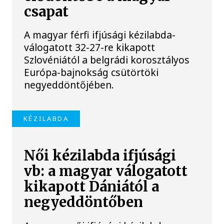
csapat
A magyar férfi ifjúsági kézilabda-
válogatott 32-27-re kikapott
Szlovéniától a belgrádi korosztályos
Európa-bajnokság csütörtöki
negyeddöntőjében.
KÉZILABDA
Női kézilabda ifjúsági
vb: a magyar válogatott
kikapott Dániától a
negyeddöntőben