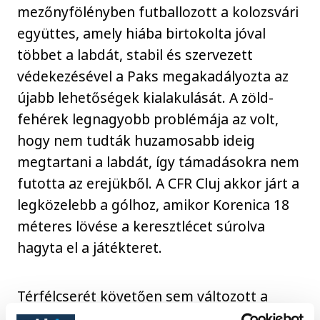
mezőnyfölényben futballozott a kolozsvári
együttes, amely hiába birtokolta jóval
többet a labdát, stabil és szervezett
védekezésével a Paks megakadályozta az
újabb lehetőségek kialakulását. A zöld-
fehérek legnagyobb problémája az volt,
hogy nem tudták huzamosabb ideig
megtartani a labdát, így támadásokra nem
futotta az erejükből. A CFR Cluj akkor járt a
legközelebb a gólhoz, amikor Korenica 18
méteres lövése a keresztlécet súrolva
hagyta el a játékteret.
Térfélcserét követően sem változott a
játék képe, a magyar együttesnek komoly