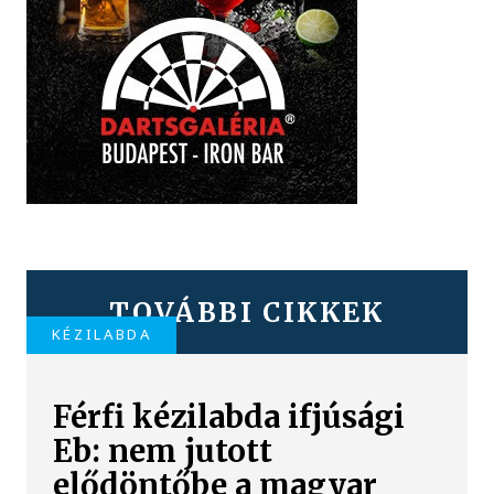
TOVÁBBI CIKKEK
KÉZILABDA
Férfi kézilabda ifjúsági
Eb: nem jutott
elődöntőbe a magyar