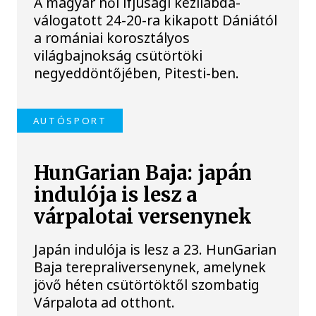
A magyar női ifjúsági kézilabda-
válogatott 24-20-ra kikapott Dániától
a romániai korosztályos
világbajnokság csütörtöki
negyeddöntőjében, Pitesti-ben.
AUTÓSPORT
HunGarian Baja: japán
indulója is lesz a
várpalotai versenynek
Japán indulója is lesz a 23. HunGarian
Baja terepraliversenynek, amelynek
jövő héten csütörtöktől szombatig
Várpalota ad otthont.