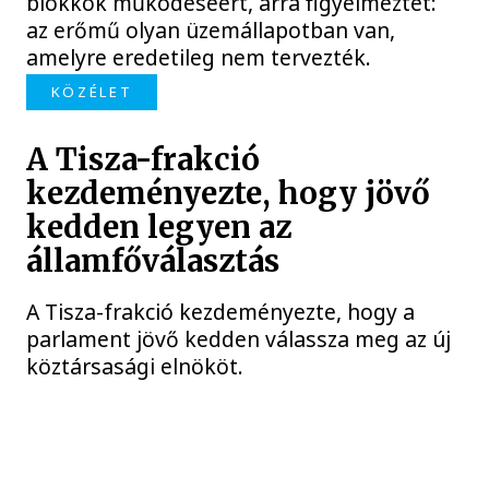
blokkok működéséért, arra figyelmeztet:
az erőmű olyan üzemállapotban van,
amelyre eredetileg nem tervezték.
KÖZÉLET
A Tisza-frakció
kezdeményezte, hogy jövő
kedden legyen az
államfőválasztás
A Tisza-frakció kezdeményezte, hogy a
parlament jövő kedden válassza meg az új
köztársasági elnököt.