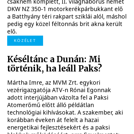
csaknem komplett, II. világháborús német
DKW NZ 350-1 motorkerékpárbukkant elő
a Batthyány téri rakpart sziklái alól, máshol
pedig egy közel féltonnás brit akna került
elő.
KÖZÉLET
Késéltánc a Dunán: Mi
történik, ha leáll Paks?
Mártha Imre, az MVM Zrt. egykori
vezérigazgatója ATV-n Rónai Egonnak
adott interjújában vázolta fel a Paksi
Atomerőmű előtt álló példátlan
technológiai kihívásokat. A szakember, aki
korábban éveken át felelt a hazai
energetikai fejlesztésekért és a paksi