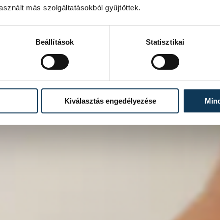
sznált más szolgáltatásokból gyűjtöttek.
Beállítások
Statisztikai
Kiválasztás engedélyezése
Min