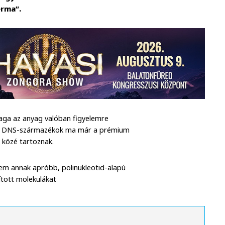
erma”.
aga az anyag valóban figyelemre
iszta DNS-származékok ma már a prémium
 közé tartoznak.
nem annak apróbb, polinukleotid-alapú
lított molekulákat