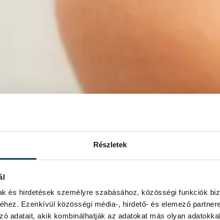
Részletek
ál
mak és hirdetések személyre szabásához, közösségi funkciók biz
hez. Ezenkívül közösségi média-, hirdető- és elemező partner
zó adatait, akik kombinálhatják az adatokat más olyan adatokka