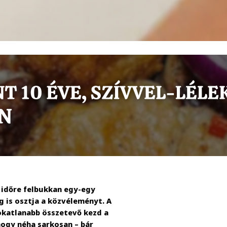
l időre felbukkan egy-egy
g is osztja a közvéleményt. A
zokatlanabb összetevő kezd a
hogy néha sarkosan – bár