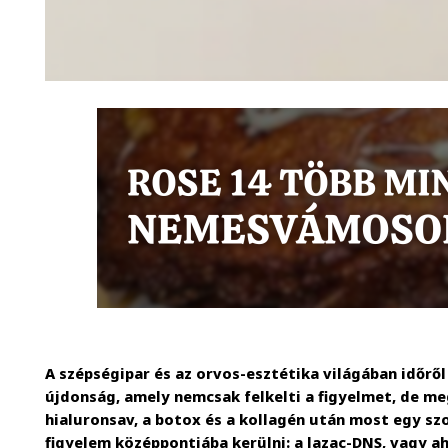
A szépségipar és az orvos-esztétika világában időrő
újdonság, amely nemcsak felkelti a figyelmet, de me
hialuronsav, a botox és a kollagén után most egy s
figyelem középpontjába kerülni: a lazac-DNS, vagy a