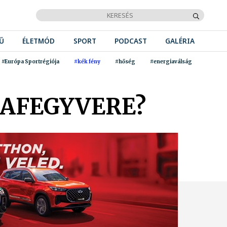
Ű
ÉLETMÓD
SPORT
PODCAST
GALÉRIA
#Európa Sportrégiója
#kék fény
#hőség
#energiaválság
DAFEGYVERE?