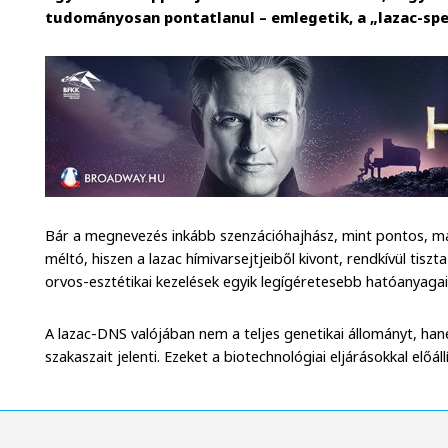
tudományosan pontatlanul – emlegetik, a „lazac-sp
Bár a megnevezés inkább szenzációhajhász, mint pontos, m
méltó, hiszen a lazac hímivarsejtjeiből kivont, rendkívül t
orvos-esztétikai kezelések egyik legígéretesebb hatóanyagai
A lazac-DNS valójában nem a teljes genetikai állományt, ha
szakaszait jelenti. Ezeket a biotechnológiai eljárásokkal előál