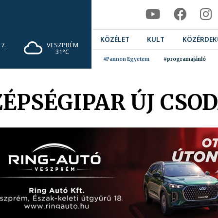
KÖZÉLET
KULT
KÖZÉRDEK
7.
VESZPRÉM
31°C
#Pannon Egyetem
#programajánló
ZÉPSÉGIPAR ÚJ CSO