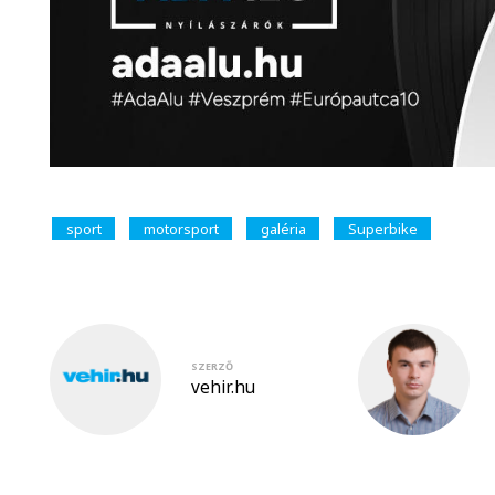
sport
motorsport
galéria
Superbike
SZERZŐ
vehir.hu