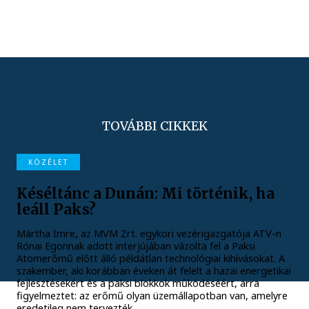
TOVÁBBI CIKKEK
KÖZÉLET
Késéltánc a Dunán: Mi történik, ha
leáll Paks?
Mártha Imre, az MVM Zrt. egykori vezérigazgatója ATV-n
Rónai Egonnak adott interjújában vázolta fel a Paksi
Atomerőmű előtt álló példátlan technológiai kihívásokat. A
szakember, aki korábban éveken át felelt a hazai energetikai
fejlesztésekért és a paksi blokkok működéséért, arra
figyelmeztet: az erőmű olyan üzemállapotban van, amelyre
eredetileg nem tervezték.