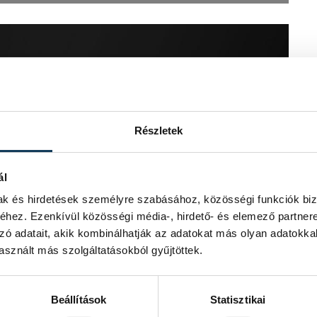
Részletek
ál
mak és hirdetések személyre szabásához, közösségi funkciók biz
hez. Ezenkívül közösségi média-, hirdető- és elemező partner
zó adatait, akik kombinálhatják az adatokat más olyan adatokka
sznált más szolgáltatásokból gyűjtöttek.
Beállítások
Statisztikai