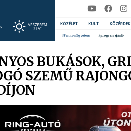
KÖZÉLET
KULT
KÖZÉRDEK
VESZPRÉM
6.
31°C
#Pannon Egyetem
#programajánló
NYOS BUKÁSOK, GRI
LOGÓ SZEMŰ RAJONG
DÍJON