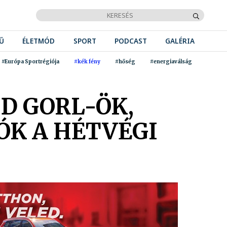
Ű
ÉLETMÓD
SPORT
PODCAST
GALÉRIA
#Európa Sportrégiója
#kék fény
#hőség
#energiaválság
D GORL-ÖK,
ÓK A HÉTVÉGI