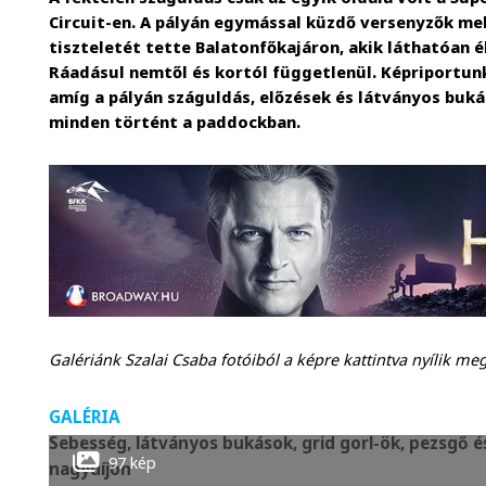
Circuit-en. A pályán egymással küzdő versenyzők mel
tiszteletét tette Balatonfőkajáron, akik láthatóan 
Ráadásul nemtől és kortól függetlenül. Képriportu
amíg a pályán száguldás, előzések és látványos buk
minden történt a paddockban.
Galériánk Szalai Csaba fotóiból a képre kattintva nyílik meg
GALÉRIA
Sebesség, látványos bukások, grid gorl-ök, pezsgő é
97 kép
nagydíjon