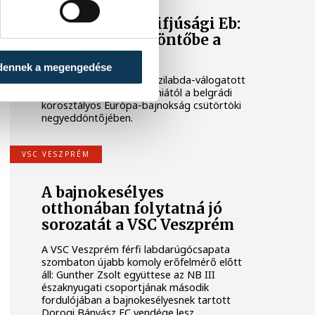
Férfi kézilabda ifjúsági Eb:
nem jutott elődöntőbe a
magyar csapat
dennek a megengedése
A magyar férfi ifjúsági kézilabda-válogatott
32-27-re kikapott Szlovéniától a belgrádi
korosztályos Európa-bajnokság csütörtöki
negyeddöntőjében.
VSC VESZPRÉM
A bajnokesélyes
otthonában folytatná jó
sorozatát a VSC Veszprém
A VSC Veszprém férfi labdarúgócsapata
szombaton újabb komoly erőfelmérő előtt
áll: Gunther Zsolt együttese az NB III
északnyugati csoportjának második
fordulójában a bajnokesélyesnek tartott
Dorogi Bányász FC vendége lesz.