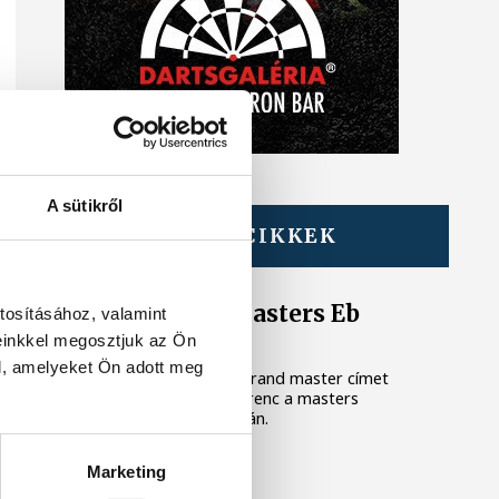
A sütikről
TOVÁBBI CIKKEK
SÚLYEMELÉS
Gyurkovics a masters Eb
tosításához, valamint
legjobbja
einkkel megosztjuk az Ön
l, amelyeket Ön adott meg
Az Európa-bajnoki és a grand master címet
is elnyerte Gyurkovics Ferenc a masters
súlyemelő kontinenstornán.
Marketing
KÉZILABDA