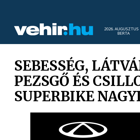
2026. AUGUSZTUS 
BERTA
SEBESSÉG, LÁTVÁ
PEZSGŐ ÉS CSIL
SUPERBIKE NAGY