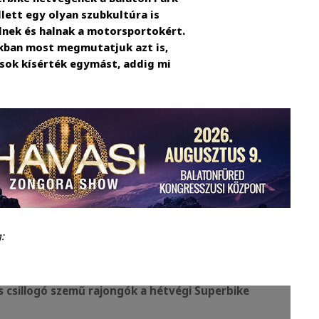
lett egy olyan szubkultúra is
élnek és halnak a motorsportokért.
nkban most megmutatjuk azt is,
ások kísérték egymást, addig mi
:
s csillogó szemű rajongók a hétvégi Superbike