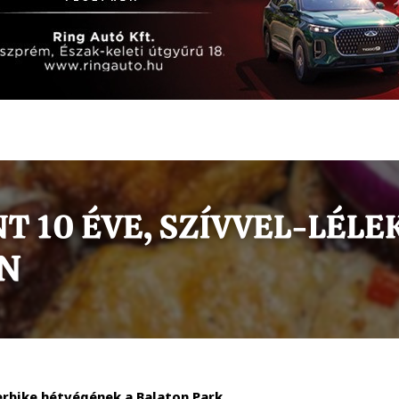
perbike hétvégének a Balaton Park