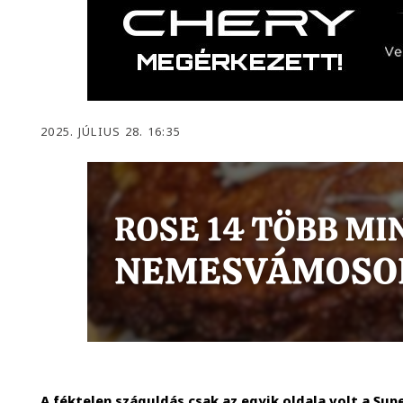
2025. JÚLIUS 28. 16:35
A féktelen száguldás csak az egyik oldala volt a Su