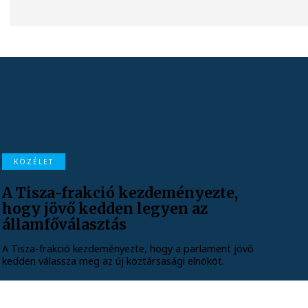
KÖZÉLET
A Tisza-frakció kezdeményezte,
hogy jövő kedden legyen az
államfőválasztás
A Tisza-frakció kezdeményezte, hogy a parlament jövő
kedden válassza meg az új köztársasági elnököt.