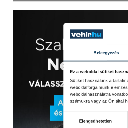
Beleegyezés
Ez a weboldal sütiket haszn
Sütiket használunk a tartal
weboldalforgalmunk elemzésé
weboldalhasználatra vonatko
számukra vagy az Ön által ha
Hozzájárulás kiválasztása
Elengedhetetlen