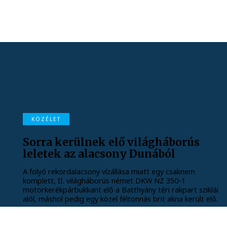
KÖZÉLET
Sorra kerülnek elő világháborús
leletek az alacsony Dunából
A folyó rekordalacsony vízállása miatt egy csaknem
komplett, II. világháborús német DKW NZ 350-1
motorkerékpárbukkant elő a Batthyány téri rakpart sziklái
alól, máshol pedig egy közel féltonnás brit akna került elő.