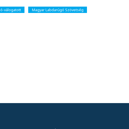
ó-válogatott
Magyar Labdarúgó Szövetség