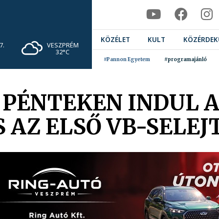
KÖZÉLET
KULT
KÖZÉRDEK
VESZPRÉM
7.
32°C
#Pannon Egyetem
#programajánló
 PÉNTEKEN INDUL 
 AZ ELSŐ VB-SELEJ