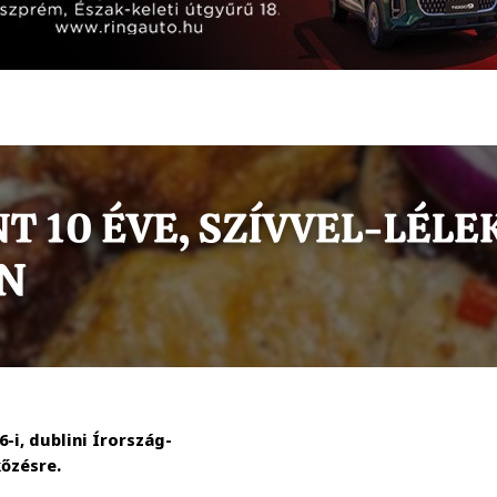
-i, dublini Írország-
őzésre.