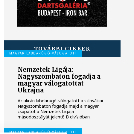
TOVÁBBI CIKKEK
MAGYAR LABDARÚGÓ-VÁLOGATOTT
Nemzetek Ligája:
Nagyszombaton fogadja a
magyar válogatottat
Ukrajna
Az ukrán labdarúgó-válogatott a szlovákiai
Nagyszombaton fogadja majd a magyar
csapatot a Nemzetek Ligája
másodosztályát jelentő B divízióban.
MAGYAR LABDARÚGÓ-VÁLOGATOTT