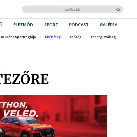
Ű
ÉLETMÓD
SPORT
PODCAST
GALÉRIA
#Európa Sportrégiója
#kék fény
#hőség
#energiaválság
A
TEZŐRE