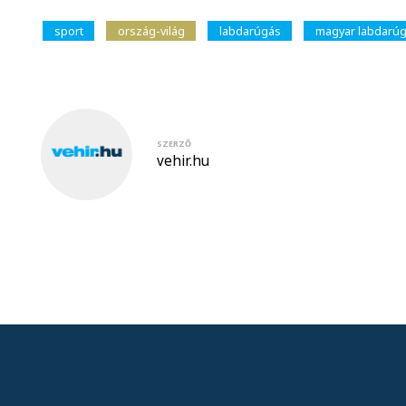
sport
ország-világ
labdarúgás
magyar labdarúg
SZERZŐ
vehir.hu