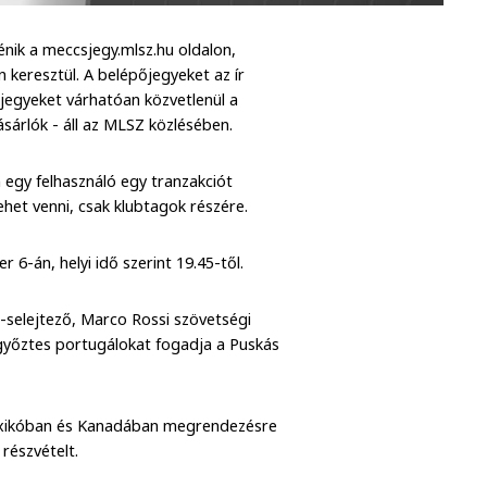
nik a meccsjegy.mlsz.hu oldalon,
n keresztül. A belépőjegyeket az ír
 jegyeket várhatóan közvetlenül a
árlók - áll az MLSZ közlésében.
 egy felhasználó egy tranzakciót
het venni, csak klubtagok részére.
6-án, helyi idő szerint 19.45-től.
b-selejtező, Marco Rossi szövetségi
yőztes portugálokat fogadja a Puskás
 Mexikóban és Kanadában megrendezésre
részvételt.