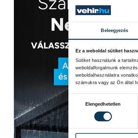
Beleegyezés
Ez a weboldal sütiket haszn
Sütiket használunk a tartal
weboldalforgalmunk elemzésé
weboldalhasználatra vonatko
számukra vagy az Ön által ha
Hozzájárulás kiválasztása
Elengedhetetlen