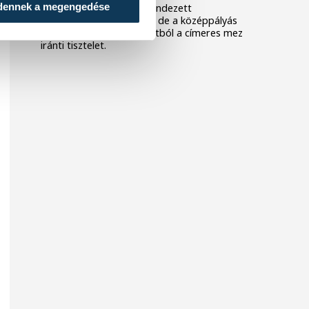
dennek a megengedése
Nagyerdei Stadionban rendezett
barátságos mérkőzésen, de a középpályás
szerint hiányzott a csapatból a címeres mez
iránti tisztelet.