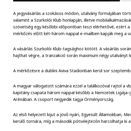
A jegyvásárlás a szokásos módon, utalvány formájában törté
valamint a Szurkolói Klub honlapján, illetve mobilalkalmazásá
szövetség egy későbbi időpontban teszi elérhetővé, ezért a
mérkőzés előtt két-három nappal e-mailben kapják meg a vás
A vásárlás Szurkolói Klub-tagsághoz kötött. A vásárlás során
hajthat végre, a tranzakció során maximum négy utalványt le
A mérkőzésre a dublini Aviva Stadionban kerül sor szeptember 
A magyar válogatott számára ezzel a találkozóval rajtol a v
kapitány csapata három nappal később a Nemzetek Ligája-g
Arénában. A csoport negyedik tagja Örményország.
Az első helyezett kijut a jövő nyári, Egyesült Államokban,
kerülő tornára, míg a második pótselejtezőn harcolhatja ki a 