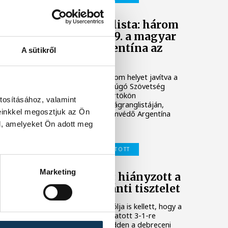
FIFA-világranglista: három
helyet javítva 39. a magyar
válogatott, Argentína az
A sütikről
élen
A magyar válogatott három helyet javítva a
39. a Nemzetközi Labdarúgó Szövetség
(FIFA) legfrissebb, csütörtökön
tosításához, valamint
nyilvánosságra hozott világranglistáján,
einkkel megosztjuk az Ön
amelyet a világbajnoki címvédő Argentína
vezet.
l, amelyeket Ön adott meg
MAGYAR LABDARÚGÓ-VÁLOGATOTT
Marketing
Schäfer András: hiányzott a
címeres mez iránti tisztelet
Schäfer András bombagólja is kellett, hogy a
magyar labdarúgó-válogatott 3-1-re
legyőzze a kazahokat kedden a debreceni