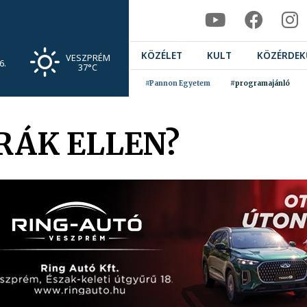
KÖZÉLET
KULT
KÖZÉRDEK
VESZPRÉM
6.
37°C
#Pannon Egyetem
#programajánló
RÁK ELLEN?