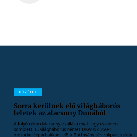
KÖZÉLET
Sorra kerülnek elő világháborús
leletek az alacsony Dunából
A folyó rekordalacsony vízállása miatt egy csaknem
komplett, II. világháborús német DKW NZ 350-1
motorkerékpárbukkant elő a Batthyány téri rakpart sziklái