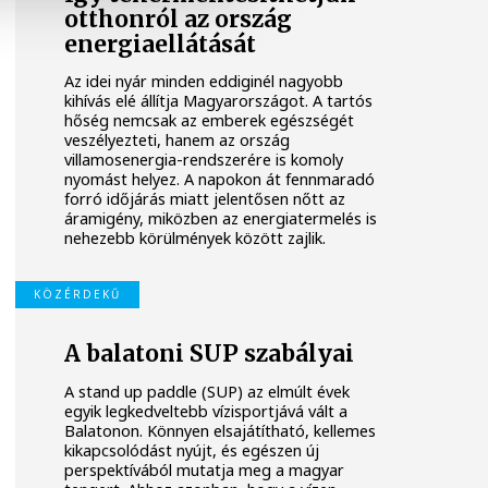
otthonról az ország
energiaellátását
Az idei nyár minden eddiginél nagyobb
kihívás elé állítja Magyarországot. A tartós
hőség nemcsak az emberek egészségét
veszélyezteti, hanem az ország
villamosenergia-rendszerére is komoly
nyomást helyez. A napokon át fennmaradó
forró időjárás miatt jelentősen nőtt az
áramigény, miközben az energiatermelés is
nehezebb körülmények között zajlik.
KÖZÉRDEKŰ
A balatoni SUP szabályai
A stand up paddle (SUP) az elmúlt évek
egyik legkedveltebb vízisportjává vált a
Balatonon. Könnyen elsajátítható, kellemes
kikapcsolódást nyújt, és egészen új
perspektívából mutatja meg a magyar