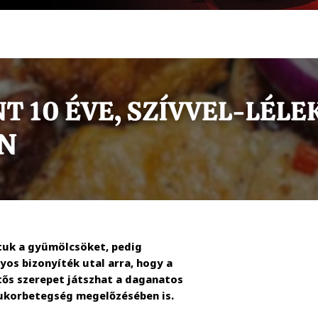
tuk a gyümölcsöket, pedig
yos bizonyíték utal arra, hogy a
tős szerepet játszhat a daganatos
 cukorbetegség megelőzésében is.