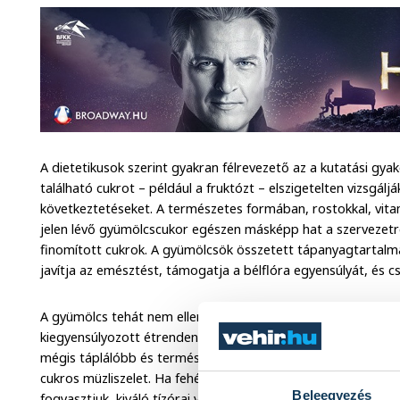
A dietetikusok szerint gyakran félrevezető az a kutatási gy
található cukrot – például a fruktózt – elszigetelten vizsgálj
következtetéseket. A természetes formában, rostokkal, vita
jelen lévő gyümölcscukor egészen másképp hat a szervezetr
finomított cukrok. A gyümölcsök összetett tápanyagtartalma s
javítja az emésztést, támogatja a bélflóra egyensúlyát, és c
A gyümölcs tehát nem ellenség, hanem szövetséges. A hangs
kiegyensúlyozott étrenden van. Egy közepes banán például kö
mégis táplálóbb és természetesebb választás lehet, mint egy
cukros müzliszelet. Ha fehérjedús táplálékkal, például túróva
Beleegyezés
fogyasztjuk, kiváló tízórai vagy uzsonna lehet.