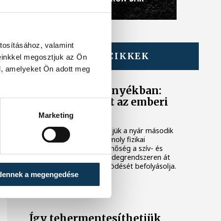
tosításához, valamint
TOVÁBBI CIKKEK
einkkel megosztjuk az Ön
ÉLETMÓD
l, amelyeket Ön adott meg
Negyven fok árnyékban:
meddig bírja ezt az emberi
szervezet?
Marketing
Magyarországon most éljük a nyár második
nagy hőhullámát, ami komoly fizikai
megterhelést is jelent. A hőség a szív- és
érrendszertől kezdve az idegrendszeren át
szinte minden szerv működését befolyásolja.
dennek a megengedése
ÉLETMÓD
Így tehermentesíthetjük