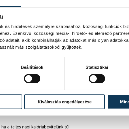
ál
mak és hirdetések személyre szabásához, közösségi funkciók biz
 gyümölcsfogyasztás
hez. Ezenkívül közösségi média-, hirdető- és elemező partner
k, a magas vérnyomás
zó adatait, akik kombinálhatják az adatokat más olyan adatokka
sznált más szolgáltatásokból gyűjtöttek.
kialakulásának
Beállítások
Statisztikai
ze elmarad az ajánlott napi
ndelkezik: nyáron a bogyós gyümölcsök,
Kiválasztás engedélyezése
Min
len pedig akár aszalt gyümölcsök vagy
z étrendnek.
 a teljes napi kalóriabevitelünk túl