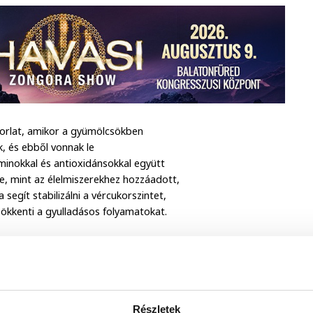
akorlat, amikor a gyümölcsökben
ák, és ebből vonnak le
minokkal és antioxidánsokkal együtt
e, mint az élelmiszerekhez hozzáadott,
egít stabilizálni a vércukorszintet,
sökkenti a gyulladásos folyamatokat.
úly a mértékletességen és a
rülbelül 100-120 kalóriát tartalmaz,
 feldolgozott fehérjeszelet vagy
l vagy natúr joghurttal együtt
Részletek