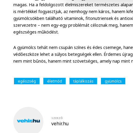
magas. Ha a feldolgozott élelmiszereket természetes alapa
is mértékkel fogyasztjuk, az nemhogy nem káros, hanem kife
gyümölcsökben található vitaminok, fitonutriensek és anti
szervezetre – nem egy-egy problémát céloznak meg, hane
egészséges működést.
A gyümölcs tehát nem csupán színes és édes csemege, han
védőeszköze lehet a súlyos betegségek ellen. Érdemes újrag
nem mint bűnös, hanem mint szövetséges, amely nap mint n
egészség
életmód
táplálkozás
gyümölcs
SZERZŐ
vehir.hu