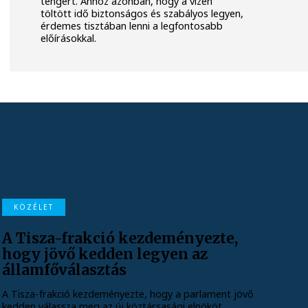
tengert. Ahhoz azonban, hogy a vízen
töltött idő biztonságos és szabályos legyen,
érdemes tisztában lenni a legfontosabb
előírásokkal.
KÖZÉLET
A Tisza-frakció kezdeményezte,
hogy jövő kedden legyen az
államfőválasztás
A Tisza-frakció kezdeményezte, hogy a parlament jövő
kedden válassza meg az új köztársasági elnököt.