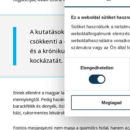
Ez a weboldal sütiket haszn
Sütiket használunk a tartal
A kutatások szerint a rendszeres
weboldalforgalmunk elemzésé
csökkenti a daganatos betegsége
weboldalhasználatra vonatko
számukra vagy az Ön által ha
és a krónikus anyagcsere-zavarok 
kockázatát.
Hozzájárulás kiválasztása
Elengedhetetlen
Ennek ellenére a magyar lakosság gyümölcsfogyasztása mess
mennyiségtől. Pedig hazánk gazdag szezonális kínálattal re
Megtagad
barackfélék és dinnyék, ősszel az alma, a körte, a szilva, té
házi, cukormentes lekvárok is értékes kiegészítői lehetnek a
Fontos megjegyezni: nem maga a gyümölcs hizlal, hanem az, ha