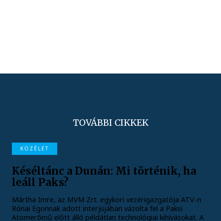
TOVÁBBI CIKKEK
KÖZÉLET
Késéltánc a Dunán: Mi történik, ha
leáll Paks?
Mártha Imre, az MVM Zrt. egykori vezérigazgatója ATV-n
Rónai Egonnak adott interjújában vázolta fel a Paksi
Atomerőmű előtt álló példátlan technológiai kihívásokat. A