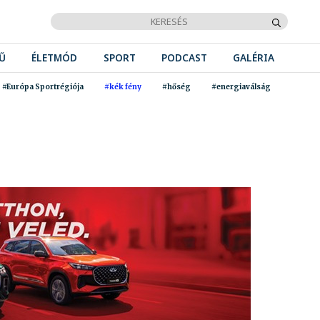
Ű
ÉLETMÓD
SPORT
PODCAST
GALÉRIA
#Európa Sportrégiója
#kék fény
#hőség
#energiaválság