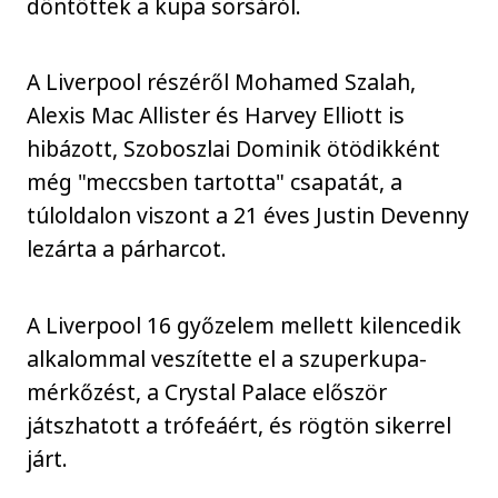
döntöttek a kupa sorsáról.
A Liverpool részéről Mohamed Szalah,
Alexis Mac Allister és Harvey Elliott is
hibázott, Szoboszlai Dominik ötödikként
még "meccsben tartotta" csapatát, a
túloldalon viszont a 21 éves Justin Devenny
lezárta a párharcot.
A Liverpool 16 győzelem mellett kilencedik
alkalommal veszítette el a szuperkupa-
mérkőzést, a Crystal Palace először
játszhatott a trófeáért, és rögtön sikerrel
járt.