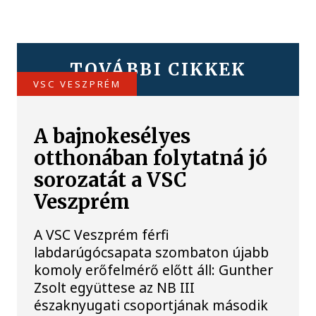
TOVÁBBI CIKKEK
VSC VESZPRÉM
A bajnokesélyes
otthonában folytatná jó
sorozatát a VSC
Veszprém
A VSC Veszprém férfi
labdarúgócsapata szombaton újabb
komoly erőfelmérő előtt áll: Gunther
Zsolt együttese az NB III
északnyugati csoportjának második