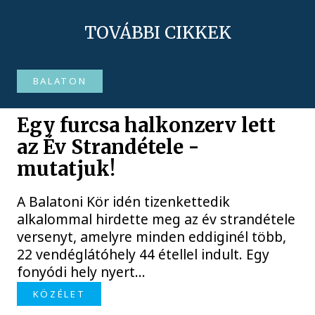
TOVÁBBI CIKKEK
BALATON
Egy furcsa halkonzerv lett
az Év Strandétele -
mutatjuk!
A Balatoni Kör idén tizenkettedik
alkalommal hirdette meg az év strandétele
versenyt, amelyre minden eddiginél több,
22 vendéglátóhely 44 étellel indult. Egy
fonyódi hely nyert...
KÖZÉLET