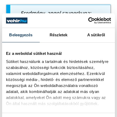
Eredmény, angol szuperkupa:
Crystal Palace-Liverpool 2-2 (1-
2) - tizenegyesekkel: 3-2
Beleegyezés
Részletek
A sütikről
gólszerzők
: Mateta (17.,
tizenegyesből), Sarr (77.), illetve
Ekitiké (4.), Frimpong (21.)
Ez a weboldal sütiket használ
Sütiket használunk a tartalmak és hirdetések személyre
szabásához, közösségi funkciók biztosításához,
valamint weboldalforgalmunk elemzéséhez. Ezenkívül
sport
ország-világ
labdarúgás
közösségi média-, hirdető- és elemező partnereinkkel
megosztjuk az Ön weboldalhasználatra vonatkozó
Szoboszlai Dominik
Liverpool
adatait, akik kombinálhatják az adatokat más olyan
adatokkal, amelyeket Ön adott meg számukra vagy az
Kerkez Milos
Ön által használt más szolgáltatásokból gyűjtöttek.