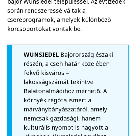
bajor Wunsiedel településsel. Az évtizedek
során rendszeressé váltak a
csereprogramok, amelyek különböző
korcsoportokat vontak be.
WUNSIEDEL
Bajorország északi
részén, a cseh határ közelében
fekvő kisváros –
lakosságszámát tekintve
Balatonalmádihoz mérhető. A
környék régóta ismert a
márványbányászatáról, amely
nemcsak gazdasági, hanem
kulturális nyomot is hagyott a