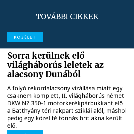
TOVÁBBI CIKKEK
KÖZÉLET
Sorra kerülnek elő
világháborús leletek az
alacsony Dunából
A folyó rekordalacsony vízállása miatt egy
csaknem komplett, II. világháborús német
DKW NZ 350-1 motorkerékpárbukkant elő
a Batthyány téri rakpart sziklái alól, máshol
pedig egy közel féltonnás brit akna került
elő.