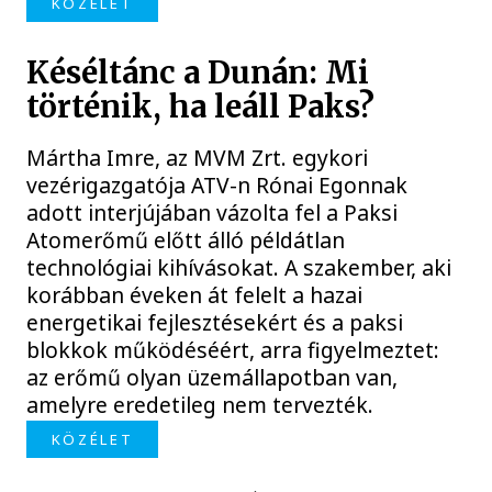
KÖZÉLET
Késéltánc a Dunán: Mi
történik, ha leáll Paks?
Mártha Imre, az MVM Zrt. egykori
vezérigazgatója ATV-n Rónai Egonnak
adott interjújában vázolta fel a Paksi
Atomerőmű előtt álló példátlan
technológiai kihívásokat. A szakember, aki
korábban éveken át felelt a hazai
energetikai fejlesztésekért és a paksi
blokkok működéséért, arra figyelmeztet:
az erőmű olyan üzemállapotban van,
amelyre eredetileg nem tervezték.
KÖZÉLET