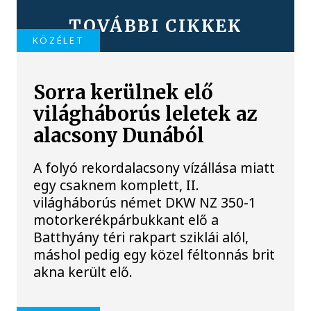
TOVÁBBI CIKKEK
KÖZÉLET
Sorra kerülnek elő
világháborús leletek az
alacsony Dunából
A folyó rekordalacsony vízállása miatt
egy csaknem komplett, II.
világháborús német DKW NZ 350-1
motorkerékpárbukkant elő a
Batthyány téri rakpart sziklái alól,
máshol pedig egy közel féltonnás brit
akna került elő.