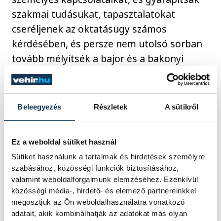
szakmai tudásukat, tapasztalatokat
cseréljenek az oktatásügy számos
kérdésében, és persze nem utolsó sorban
tovább mélyítsék a bajor és a bakonyi
közösségek barátságát.
A program megvalósulását többek között
Beleegyezés
Részletek
A sütikről
Magyarország Kormánya is támogatta.
Ez a weboldal sütiket használ
Sütiket használunk a tartalmak és hirdetések személyre
közélet
német nemzetiség
szabásához, közösségi funkciók biztosításához,
valamint weboldalforgalmunk elemzéséhez. Ezenkívül
közösségi média-, hirdető- és elemező partnereinkkel
megosztjuk az Ön weboldalhasználatra vonatkozó
adatait, akik kombinálhatják az adatokat más olyan