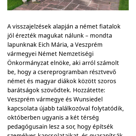
A visszajelzések alapján a német fiatalok
jól érezték magukat nálunk – mondta
lapunknak Eich Mária, a Veszprém
vármegyei Német Nemzetiségi
Önkormányzat elnöke, aki arról számolt
be, hogy a csereprogramban résztvevő
német és magyar diákok között szoros
barátságok szövődtek. Hozzátette:
Veszprém vármegye és Wunsiedel
kapcsolata újabb találkozóval folytatódik,
októberben ugyanis a két térség
pedagógusain lesz a sor, hogy építsék
személyes kapcsolataikat, és gyarapítsák