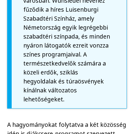
városban. Wunsiedel nevéhez
fűződik a híres Luisenburgi
Szabadtéri Színház, amely
Németország egyik legrégebbi
szabadtéri színpada, és minden
nyáron látogatók ezreit vonzza
színes programjaival. A
természetkedvelők számára a
közeli erdők, sziklás
hegyoldalak és túraösvények
kínálnak változatos
lehetőségeket.
A hagyományokat folytatva a két közösség
idén is diákcsere-programot szervezett,