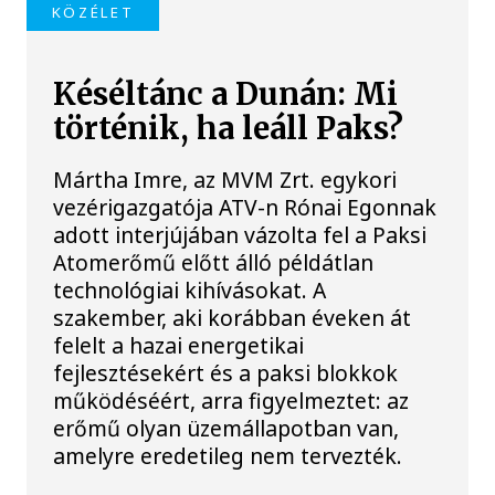
KÖZÉLET
Késéltánc a Dunán: Mi
történik, ha leáll Paks?
Mártha Imre, az MVM Zrt. egykori
vezérigazgatója ATV-n Rónai Egonnak
adott interjújában vázolta fel a Paksi
Atomerőmű előtt álló példátlan
technológiai kihívásokat. A
szakember, aki korábban éveken át
felelt a hazai energetikai
fejlesztésekért és a paksi blokkok
működéséért, arra figyelmeztet: az
erőmű olyan üzemállapotban van,
amelyre eredetileg nem tervezték.