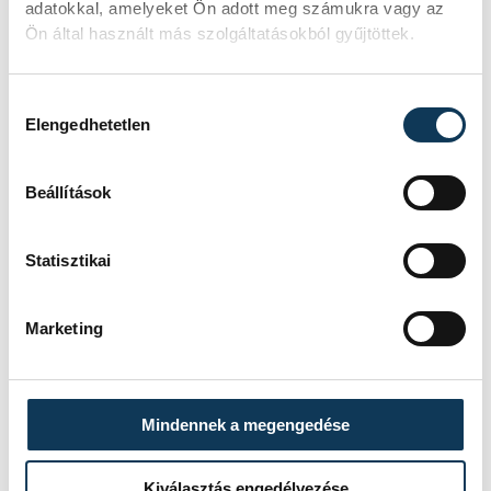
adatokkal, amelyeket Ön adott meg számukra vagy az
SZERZŐ
Ön által használt más szolgáltatásokból gyűjtöttek.
vehir.hu
Hozzájárulás kiválasztása
Elengedhetetlen
Beállítások
Statisztikai
Marketing
Mindennek a megengedése
Kiválasztás engedélyezése