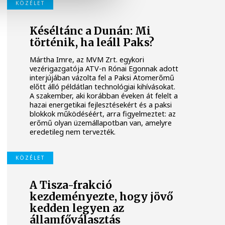
KÖZÉLET
Késéltánc a Dunán: Mi
történik, ha leáll Paks?
Mártha Imre, az MVM Zrt. egykori
vezérigazgatója ATV-n Rónai Egonnak adott
interjújában vázolta fel a Paksi Atomerőmű
előtt álló példátlan technológiai kihívásokat.
A szakember, aki korábban éveken át felelt a
hazai energetikai fejlesztésekért és a paksi
blokkok működéséért, arra figyelmeztet: az
erőmű olyan üzemállapotban van, amelyre
eredetileg nem tervezték.
KÖZÉLET
A Tisza-frakció
kezdeményezte, hogy jövő
kedden legyen az
államfőválasztás