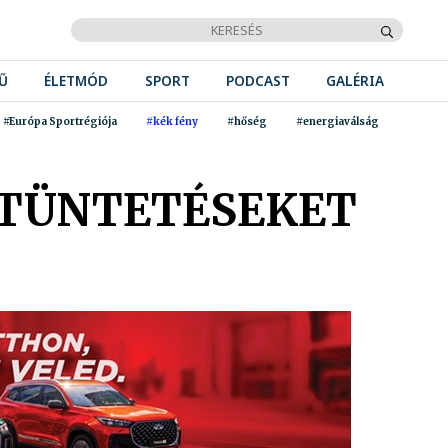
Ű
ÉLETMÓD
SPORT
PODCAST
GALÉRIA
#Európa Sportrégiója
#kék fény
#hőség
#energiaválság
ITÜNTETÉSEKET