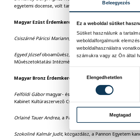
Beleegyezés
egyetemi docense, volt tanszékvezetője.
Magyar Ezüst Érdemkereszt polgári tagozatát vehetté
Ez a weboldal sütiket haszn
Sütiket használunk a tartal
Csiszárné Páricsi Mariann,
a Veszprémi Tankerületi Közpon
weboldalforgalmunk elemzésé
weboldalhasználatra vonatko
Egyed József
oboaművész, az egykori Veszprémi Zeneművész
számukra vagy az Ön által ha
Művészetoktatási Intézmény művésztanára.
Hozzájárulás kiválasztása
Elengedhetetlen
Magyar Bronz Érdemkereszt polgári tagozat kitüntetés
Felföldi Gábor
magyar- és drámapedagógia-tanár, színházt
Kabinet Kultúraszervező Csoportjának vezetője,
Megtagad
Orlainé Tauer Andrea,
a Pannon Egyetem Oktatási Igazgatós
Szokoliné Kalmár Judit,
közgazdász, a Pannon Egyetem kance