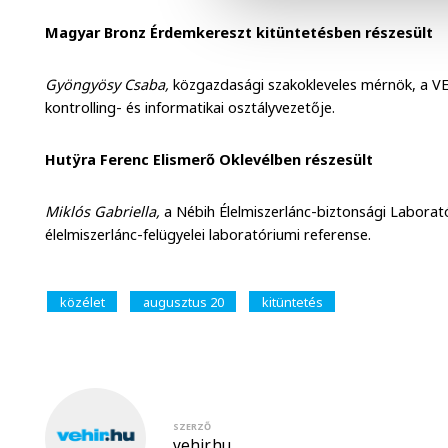
Magyar Bronz Érdemkereszt kitüntetésben részesült
Gyöngyösy Csaba,
közgazdasági szakokleveles mérnök, a 
kontrolling- és informatikai osztályvezetője.
Hutÿra Ferenc Elismerő Oklevélben részesült
Miklós Gabriella,
a Nébih Élelmiszerlánc-biztonsági Labora
élelmiszerlánc-felügyelei laboratóriumi referense.
közélet
augusztus 20
kitüntetés
SZERZŐ
vehir.hu