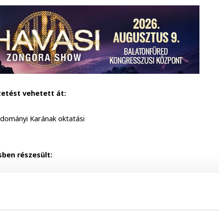
etést vehetett át:
ományi Karának oktatási
ben részesült:
gyetem Gazdaságtudományi Karának
 egyetemi tanára,
m Gazdaságtudományi Karának