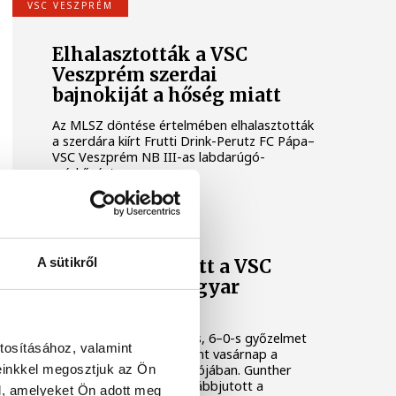
VSC VESZPRÉM
Elhalasztották a VSC
Veszprém szerdai
bajnokiját a hőség miatt
Az MLSZ döntése értelmében elhalasztották
a szerdára kiírt Frutti Drink-Perutz FC Pápa–
VSC Veszprém NB III-as labdarúgó-
mérkőzést.
VSC VESZPRÉM
A sütikről
Fél tucat gólt lőtt a VSC
Veszprém a Magyar
Kupában
A VSC Veszprém fölényes, 6–0-s győzelmet
tosításához, valamint
aratott a Tát vendégeként vasárnap a
einkkel megosztjuk az Ön
Magyar Kupa első fordulójában. Gunther
Zsolt legénysége így továbbjutott a
l, amelyeket Ön adott meg