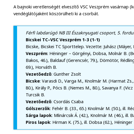
A bajnoki veretlenségét elveszítő VSC Veszprém vasárnap (k
vendéglátójaként köszörülheti ki a csorbát.
Férfi labdarúgó NB III Északnyugati csoport, 5. fordu
Bicskei TC–VSC Veszprém 1-3 (1-1)
Bicske, Bicskei TC Sporttelep. Vezette: Juhász (Máyer,
Veszprém
: Héninger – Görgényi, Dobsa, Molnár B. (Be
Bakos, 46.), Baldauf (Gerencsér, 79.), Dömötör, Rédling 
69.), Horváth B.
Vezetőedző
: Gunther Zsolt
Bicske
: Varasdi D., Varga M., Knolmár M. (Harmat Zs.,
80.), Király P., Pócs B. (Nemes M., 80.), Savanya F. (Vicz
Turcsik B.
Vezetőedző
: Csordás Csaba
Gólszerzők
: Fehér B. (33., 65.) Knolmár M. (50.), ill. Réd
Sárga lapok
: Mlinárcsik Á. (42.), Knolmár M. (46.), ill. B
Piros lapok
: Hirman K. (75.), ill. Dobsa (62.), Héninger 