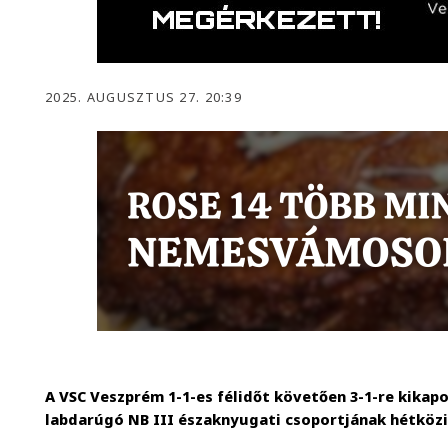
2025. AUGUSZTUS 27. 20:39
A VSC Veszprém 1-1-es félidőt követően 3-1-re kikap
labdarúgó NB III északnyugati csoportjának hétközi