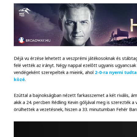
Déjà vu érzése lehetett a veszprémi játékosoknak és stábta
felé vették az irányt. Négy nappal ezelőtt ugyanis ugyancsak
vendégeként szerepeltek a mieink, ahol
2-0-ra nyerni tudta
közé
.
Ezúttal a bajnokságban nézett farkasszemet a két rivális, á
akik a 24. percben Rédling Kevin góljával meg is szerezték a
örülhettek a vezetésnek, hiszen a 33. minutumban Fehér Barn