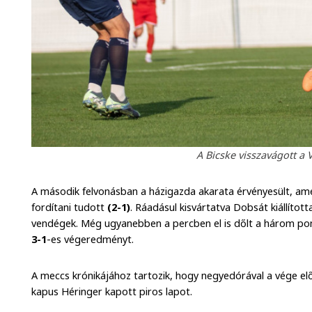
A Bicske visszavágott a 
A második felvonásban a házigazda akarata érvényesült, ame
fordítani tudott
(2-1)
. Ráadásul kisvártatva Dobsát kiállítot
vendégek. Még ugyanebben a percben el is dőlt a három pont
3-1
-es végeredményt.
A meccs krónikájához tartozik, hogy negyedórával a vége elő
kapus Héringer kapott piros lapot.