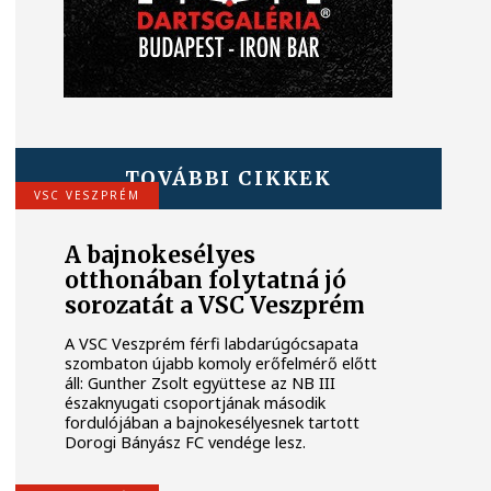
TOVÁBBI CIKKEK
VSC VESZPRÉM
A bajnokesélyes
otthonában folytatná jó
sorozatát a VSC Veszprém
A VSC Veszprém férfi labdarúgócsapata
szombaton újabb komoly erőfelmérő előtt
áll: Gunther Zsolt együttese az NB III
északnyugati csoportjának második
fordulójában a bajnokesélyesnek tartott
Dorogi Bányász FC vendége lesz.