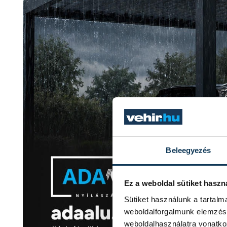
Beleegyezés
Ez a weboldal sütiket haszn
Sütiket használunk a tartal
weboldalforgalmunk elemzésé
weboldalhasználatra vonatko