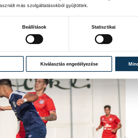
sznált más szolgáltatásokból gyűjtöttek.
Beállítások
Statisztikai
Kiválasztás engedélyezése
Min