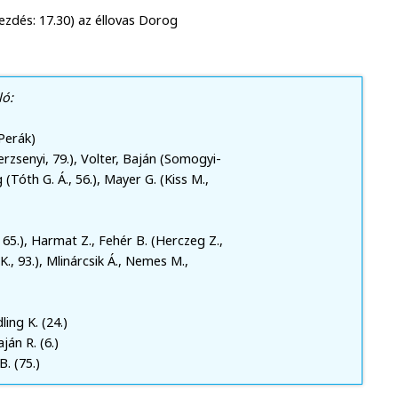
ezdés: 17.30) az éllovas Dorog
ló:
 Perák)
rzsenyi, 79.), Volter, Baján (Somogyi-
(Tóth G. Á., 56.), Mayer G. (Kiss M.,
 65.), Harmat Z., Fehér B. (Herczeg Z.,
 K., 93.), Mlinárcsik Á., Nemes M.,
ling K. (24.)
aján R. (6.)
B. (75.)