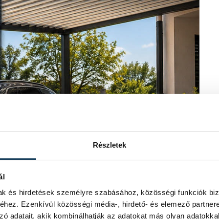
Részletek
ál
mak és hirdetések személyre szabásához, közösségi funkciók biz
hez. Ezenkívül közösségi média-, hirdető- és elemező partner
zó adatait, akik kombinálhatják az adatokat más olyan adatokka