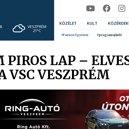
KÖZÉLET
KULT
KÖZÉRDEK
VESZPRÉM
8.
21°C
#Pannon Egyetem
#programajánló
 PIROS LAP – ELVE
A VSC VESZPRÉM