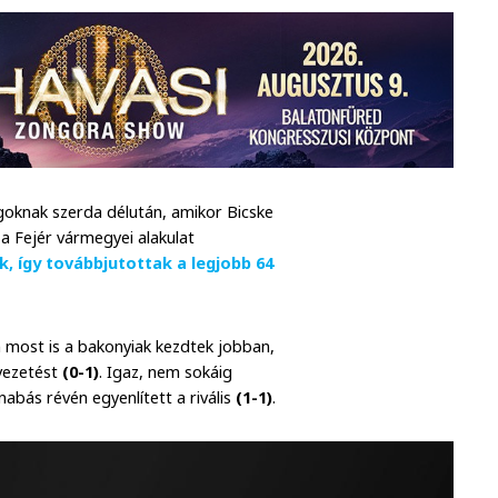
goknak szerda délután, amikor Bicske
 a Fejér vármegyei alakulat
k, így továbbjutottak a legjobb 64
m most is a bakonyiak kezdtek jobban,
 vezetést
(0-1)
. Igaz, nem sokáig
abás révén egyenlített a rivális
(1-1)
.