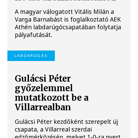
A magyar válogatott Vitális Milán a
Varga Barnabást is foglalkoztató AEK
Athén labdarúgócsapatában folytatja
pályafutását.
LABDARÚGÁS
Gulácsi Péter
győzelemmel
mutatkozott be a
Villarrealban
Gulácsi Péter kezdőként szerepelt új
csapata, a Villarreal szerdai
edzőmérkőzésén, melyet 1-0-ra nyert