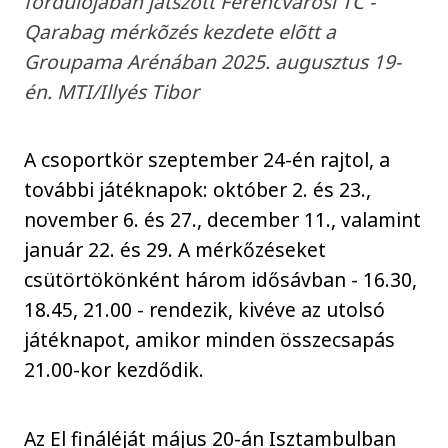
fordulójában játszott Ferencvárosi TC -
Qarabag mérkõzés kezdete elõtt a
Groupama Arénában 2025. augusztus 19-
én. MTI/Illyés Tibor
A csoportkör szeptember 24-én rajtol, a
további játéknapok: október 2. és 23.,
november 6. és 27., december 11., valamint
január 22. és 29. A mérkőzéseket
csütörtökönként három idősávban - 16.30,
18.45, 21.00 - rendezik, kivéve az utolsó
játéknapot, amikor minden összecsapás
21.00-kor kezdődik.
Az El fináléját május 20-án Isztambulban