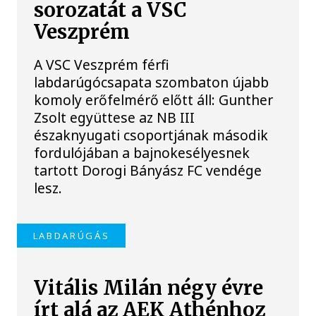
sorozatát a VSC
Veszprém
A VSC Veszprém férfi
labdarúgócsapata szombaton újabb
komoly erőfelmérő előtt áll: Gunther
Zsolt együttese az NB III
északnyugati csoportjának második
fordulójában a bajnokesélyesnek
tartott Dorogi Bányász FC vendége
lesz.
LABDARÚGÁS
Vitális Milán négy évre
írt alá az AEK Athénhoz