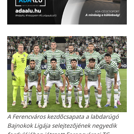
A Ferencváros kezdõcsapata a labdarúgó
Bajnokok Ligája selejtezõjének negyedik