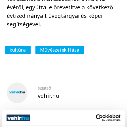
évéről, egyúttal előrevetítve a következő
évtized irányait üvegtárgyai és képei
segítségével.
kultúra
Művészetek Háza
SZERZŐ
vehir.hu