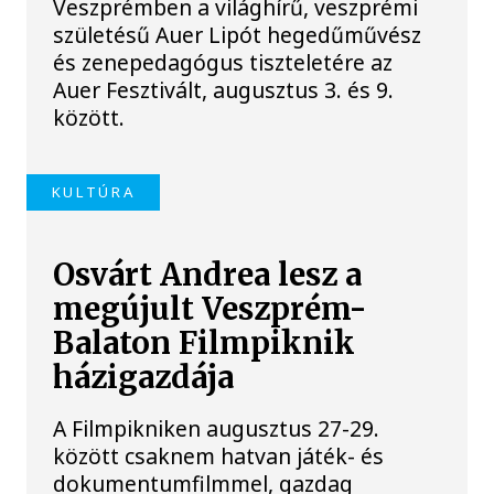
Veszprémben a világhírű, veszprémi
születésű Auer Lipót hegedűművész
és zenepedagógus tiszteletére az
Auer Fesztivált, augusztus 3. és 9.
között.
KULTÚRA
Osvárt Andrea lesz a
megújult Veszprém-
Balaton Filmpiknik
házigazdája
A Filmpikniken augusztus 27-29.
között csaknem hatvan játék- és
dokumentumfilmmel, gazdag