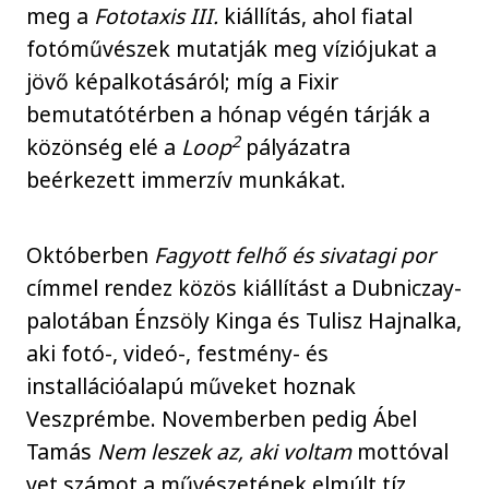
meg a
Fototaxis III.
kiállítás, ahol fiatal
fotóművészek mutatják meg víziójukat a
jövő képalkotásáról; míg a Fixir
bemutatótérben a hónap végén tárják a
2
közönség elé a
Loop
pályázatra
beérkezett immerzív munkákat.
Októberben
Fagyott felhő és sivatagi por
címmel rendez közös kiállítást a Dubniczay-
palotában Énzsöly Kinga és Tulisz Hajnalka,
aki fotó-, videó-, festmény- és
installációalapú műveket hoznak
Veszprémbe. Novemberben pedig Ábel
Tamás
Nem leszek az, aki voltam
mottóval
vet számot a művészetének elmúlt tíz