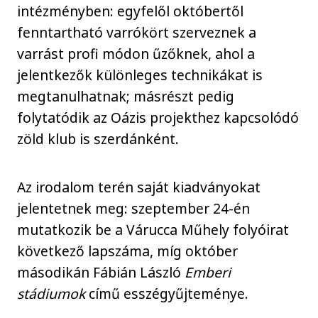
intézményben: egyfelől októbertől
fenntartható varrókört szerveznek a
varrást profi módon űzőknek, ahol a
jelentkezők különleges technikákat is
megtanulhatnak; másrészt pedig
folytatódik az Oázis projekthez kapcsolódó
zöld klub is szerdánként.
Az irodalom terén saját kiadványokat
jelentetnek meg: szeptember 24-én
mutatkozik be a Várucca Műhely folyóirat
következő lapszáma, míg október
másodikán Fábián László
Emberi
stádiumok
című esszégyűjteménye.