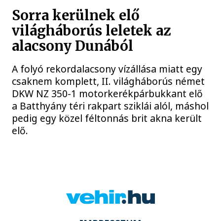
Sorra kerülnek elő
világháborús leletek az
alacsony Dunából
A folyó rekordalacsony vízállása miatt egy
csaknem komplett, II. világháborús német
DKW NZ 350-1 motorkerékpárbukkant elő
a Batthyány téri rakpart sziklái alól, máshol
pedig egy közel féltonnás brit akna került
elő.