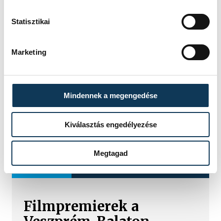
Statisztikai
Marketing
Mindennek a megengedése
Kiválasztás engedélyezése
Megtagad
TOVÁBBI CIKKEK
KULTÚRA
Filmpremierek a