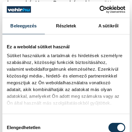
hogy akár Varga Barnabással is együtt
legyen a pályán, hiszen a Ferencváros
támadója is jól "működött együtt"
Beleegyezés
Részletek
A sütikről
korábban Pakson Böde Dániellel. Kiemelte,
a veterán gólkirállyal ő is jól megérti
magát, azaz tudja, milyen, ha két,
Ez a weboldal sütiket használ
fizikálisabb csatár együtt futballozik.
Sütiket használunk a tartalmak és hirdetések személyre
szabásához, közösségi funkciók biztosításához,
valamint weboldalforgalmunk elemzéséhez. Ezenkívül
A magyar válogatott az európai vb-
közösségi média-, hirdető- és elemező partnereinkkel
megosztjuk az Ön weboldalhasználatra vonatkozó
selejtező F csoportjának első fordulójában
adatait, akik kombinálhatják az adatokat más olyan
Írország vendége lesz szombaton, három
adatokkal, amelyeket Ön adott meg számukra vagy az
nappal később pedig a Nemzetek Ligája-
Ön által használt más szolgáltatásokból gyűjtöttek.
győztes Portugáliát fogadja a Puskás
Arénában.
Hozzájárulás kiválasztása
Elengedhetetlen