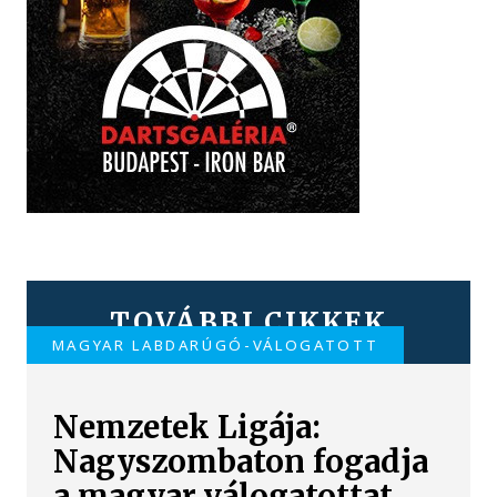
TOVÁBBI CIKKEK
MAGYAR LABDARÚGÓ-VÁLOGATOTT
Nemzetek Ligája:
Nagyszombaton fogadja
a magyar válogatottat