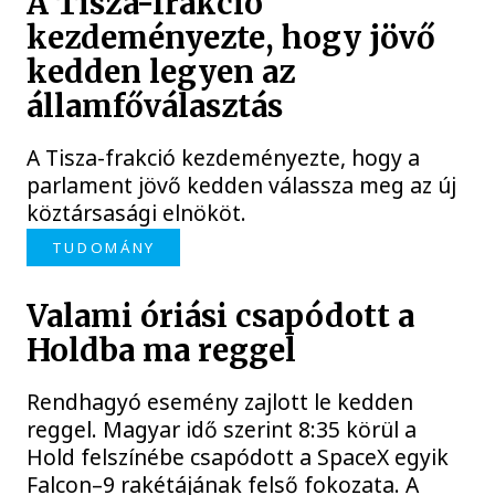
A Tisza-frakció
kezdeményezte, hogy jövő
kedden legyen az
államfőválasztás
A Tisza-frakció kezdeményezte, hogy a
parlament jövő kedden válassza meg az új
köztársasági elnököt.
TUDOMÁNY
Valami óriási csapódott a
Holdba ma reggel
Rendhagyó esemény zajlott le kedden
reggel. Magyar idő szerint 8:35 körül a
Hold felszínébe csapódott a SpaceX egyik
Falcon–9 rakétájának felső fokozata. A