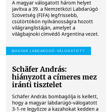
A magyar válogatott három helyet
javítva a 39. a Nemzetközi Labdarúgó
Szövetség (FIFA) legfrissebb,
csütörtökön nyilvánosságra hozott
világranglistáján, amelyet a
világbajnoki címvédő Argentína vezet.
MAGYAR LABDARÚGÓ-VÁLOGATOTT
Schäfer András:
hiányzott a címeres mez
iránti tisztelet
Schäfer András bombagólja is kellett,
hogy a magyar labdarúgó-válogatott
3-1-re legyőzze a kazahokat kedden a