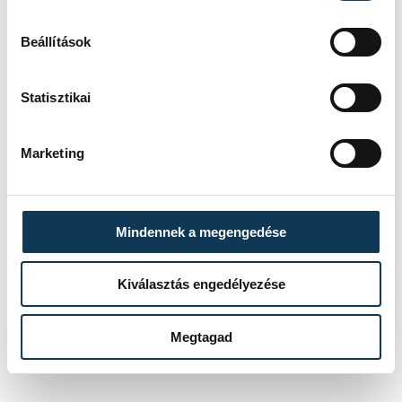
Beállítások
sport
ország-világ
labdarúgás
magyar labdarúgó-válogatott
Statisztikai
Nagy Zsolt
Tóth Barna
Marketing
Mindennek a megengedése
SZERZŐ
vehir.hu
Kiválasztás engedélyezése
Megtagad