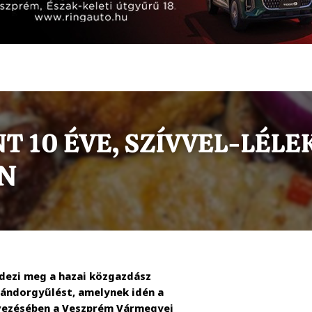
dezi meg a hazai közgazdász
ándorgyűlést, amelynek idén a
vezésében a Veszprém Vármegyei