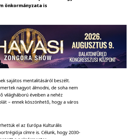
ém önkormányzata is
ek sajátos mentalitásáról beszélt.
ói mertek nagyot álmodni, de soha nem
lső világháború éveiben a nehéz
olát – ennek köszönhető, hogy a város
rhettük el az Európa Kulturális
ortrégiója címre is. Célunk, hogy 2030-