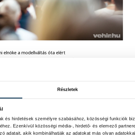
i elnöke a modellváltás óta elért
 80 százalékkal növelte a felvételizők
 „Ha valaki a világ 25 ezer egyeteme
szik. Nekünk az a célunk, hogy ne csak
gsúlyozta.
Részletek
, mesterséges intelligenciához és
infrastrukturális beruházásokat
ál
mak és hirdetések személyre szabásához, közösségi funkciók biz
gazdálkodás mellett nagyobb felelősség
hez. Ezenkívül közösségi média-, hirdető- és elemező partner
t az intézménynek” – tette hozzá
zó adatait, akik kombinálhatják az adatokat más olyan adatokka