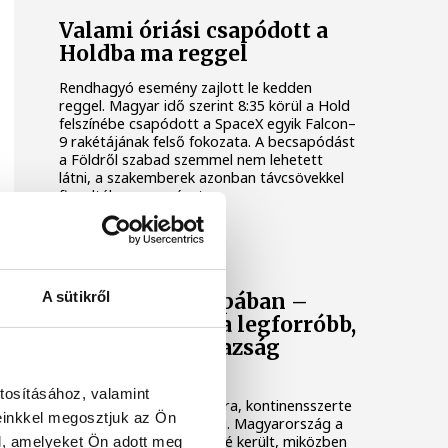
Valami óriási csapódott a
Holdba ma reggel
Rendhagyó esemény zajlott le kedden
reggel. Magyar idő szerint 8:35 körül a Hold
felszínébe csapódott a SpaceX egyik Falcon–
9 rakétájának felső fokozata. A becsapódást
a Földről szabad szemmel nem lehetett
látni, a szakemberek azonban távcsövekkel
figyelték az eseményt.
KÖZÉLET
A sütikről
Rekordok Európában –
Magyarország a legforróbb,
Angliában szárazság
tombol
tosításához, valamint
Rá sem ismerünk Európára, kontinensszerte
einkkel megosztjuk az Ön
rekordokat dönt a hőség. Magyarország a
legforróbb országok közé került, miközben
l, amelyeket Ön adott meg