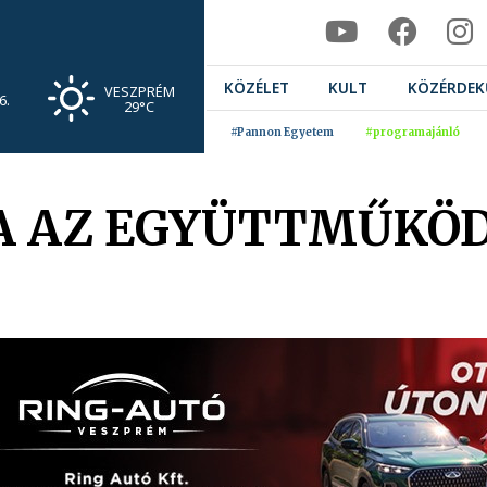
KÖZÉLET
KULT
KÖZÉRDEK
VESZPRÉM
6.
29°C
#Pannon Egyetem
#programajánló
RA AZ EGYÜTTMŰKÖD