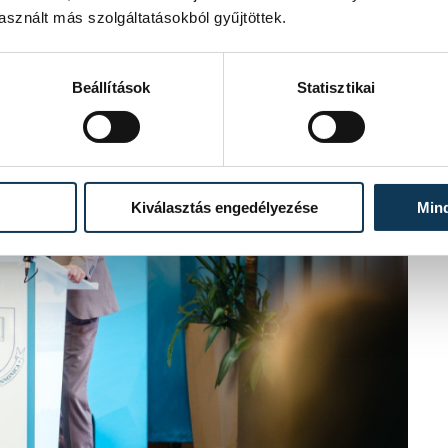
sznált más szolgáltatásokból gyűjtöttek.
Beállítások
Statisztikai
Kiválasztás engedélyezése
Min