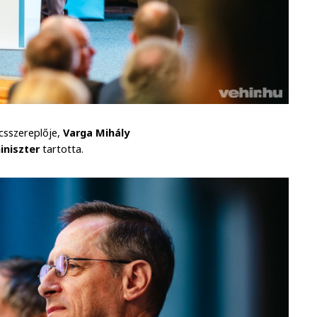
lcsszereplője,
Varga Mihály
niszter
tartotta.