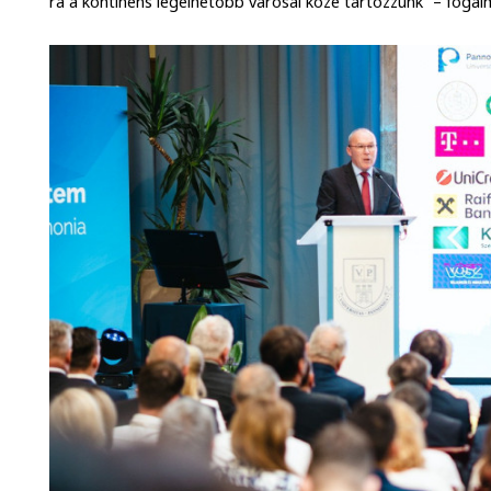
ra a kontinens legélhetőbb városai közé tartozzunk” – foga