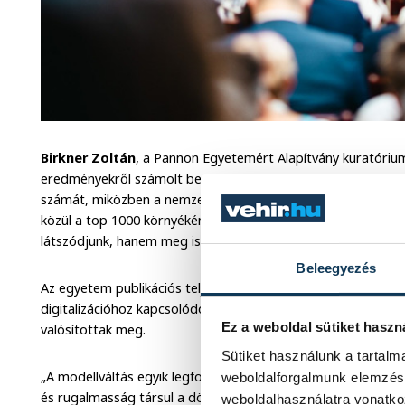
Birkner Zoltán
, a Pannon Egyetemért Alapítvány kuratórium
eredményekről számolt be. Az elmúlt négy évben az intézmény
számát, miközben a nemzetközi rangsorokban is előrelépett.
közül a top 1000 környékén szerepel, az azt jelenti, hogy lát
látszódjunk, hanem meg is erősödjünk ezen a szinten” – han
Beleegyezés
Az egyetem publikációs teljesítménye 70 százalékkal nőtt, új
digitalizációhoz kapcsolódó szakokat indítottak, és jelentős 
Ez a weboldal sütiket haszn
valósítottak meg.
Sütiket használunk a tartal
„A modellváltás egyik legfontosabb hozadéka, hogy önálló 
weboldalforgalmunk elemzésé
és rugalmasság társul a döntéseinkhez. Ez dinamizmust adot
weboldalhasználatra vonatko