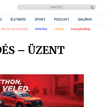
Ű
ÉLETMÓD
SPORT
PODCAST
GALÉRIA
#Európa Sportrégiója
#kék fény
#hőség
#energiaválság
ÉS – ÜZENT