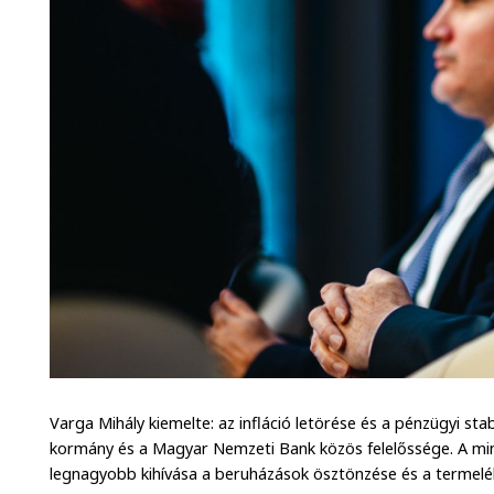
Varga Mihály kiemelte: az infláció letörése és a pénzügyi sta
kormány és a Magyar Nemzeti Bank közös felelőssége. A mini
legnagyobb kihívása a beruházások ösztönzése és a termelék