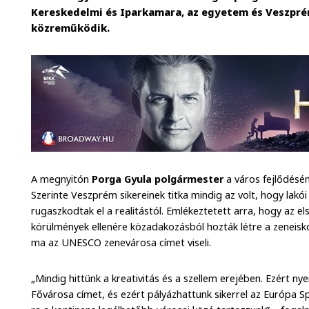
Kereskedelmi és Iparkamara, az egyetem és Veszpr
közreműködik.
A megnyitón
Porga Gyula polgármester
a város fejlődésén
Szerinte Veszprém sikereinek titka mindig az volt, hogy lak
rugaszkodtak el a realitástól. Emlékeztetett arra, hogy az e
körülmények ellenére közadakozásból hozták létre a zeneisk
ma az UNESCO zenevárosa címet viseli.
„Mindig hittünk a kreativitás és a szellem erejében. Ezért nye
Fővárosa címet, és ezért pályázhattunk sikerrel az Európa Sp