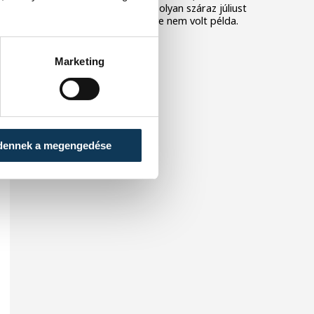
az Egyesült Királyságban olyan száraz júliust
mértek, amilyenre 155 éve nem volt példa.
Marketing
dennek a megengedése