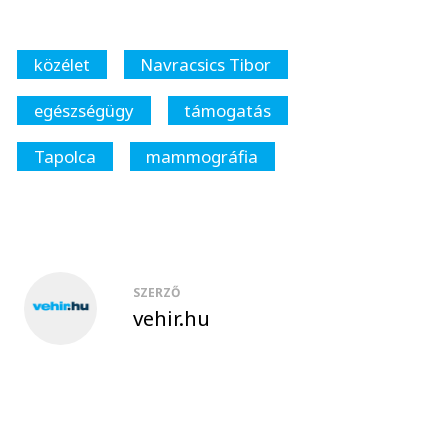
közélet
Navracsics Tibor
egészségügy
támogatás
Tapolca
mammográfia
SZERZŐ
vehir.hu