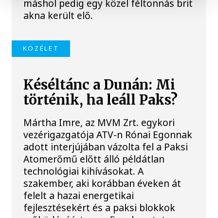
máshol pedig egy közel féltonnás brit
akna került elő.
KÖZÉLET
Késéltánc a Dunán: Mi
történik, ha leáll Paks?
Mártha Imre, az MVM Zrt. egykori
vezérigazgatója ATV-n Rónai Egonnak
adott interjújában vázolta fel a Paksi
Atomerőmű előtt álló példátlan
technológiai kihívásokat. A
szakember, aki korábban éveken át
felelt a hazai energetikai
fejlesztésekért és a paksi blokkok