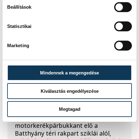
Beállítások
Hatalmas meglepetésként értékelték
az elemzők a júliusi, 1,2 százalékos
inflációs adatot.
Statisztikai
KÖZÉLET
Marketing
Sorra kerülnek elő
Mindennek a megengedése
világháborús leletek az
alacsony Dunából
Kiválasztás engedélyezése
A folyó rekordalacsony vízállása miatt
egy csaknem komplett, II.
Megtagad
világháborús német DKW NZ 350-1
motorkerékpárbukkant elő a
Batthyány téri rakpart sziklái alól,