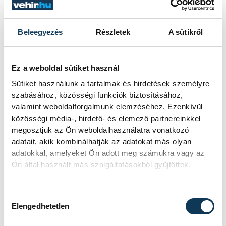
Beleegyezés
Részletek
A sütikről
Ez a weboldal sütiket használ
Sütiket használunk a tartalmak és hirdetések személyre
szabásához, közösségi funkciók biztosításához,
valamint weboldalforgalmunk elemzéséhez. Ezenkívül
közösségi média-, hirdető- és elemező partnereinkkel
megosztjuk az Ön weboldalhasználatra vonatkozó
adatait, akik kombinálhatják az adatokat más olyan
TOVÁBBI CIKKEK
adatokkal, amelyeket Ön adott meg számukra vagy az
KÖZÉLET
Ön által használt más szolgáltatásokból gyűjtöttek.
Hozzájárulás kiválasztása
Meglepték az elemzőket
Elengedhetetlen
a júliusi inflációs adatok