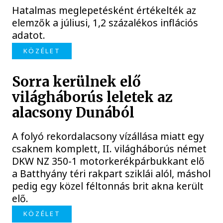
Hatalmas meglepetésként értékelték az
elemzők a júliusi, 1,2 százalékos inflációs
adatot.
KÖZÉLET
Sorra kerülnek elő
világháborús leletek az
alacsony Dunából
A folyó rekordalacsony vízállása miatt egy
csaknem komplett, II. világháborús német
DKW NZ 350-1 motorkerékpárbukkant elő
a Batthyány téri rakpart sziklái alól, máshol
pedig egy közel féltonnás brit akna került
elő.
KÖZÉLET