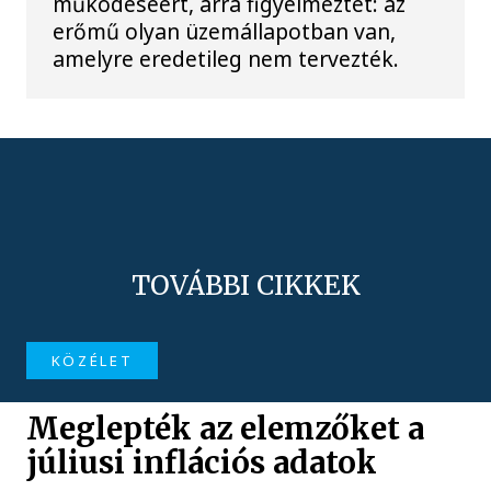
működéséért, arra figyelmeztet: az
erőmű olyan üzemállapotban van,
amelyre eredetileg nem tervezték.
TOVÁBBI CIKKEK
KÖZÉLET
Meglepték az elemzőket a
júliusi inflációs adatok