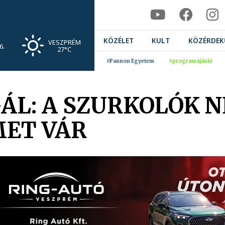
KÖZÉLET
KULT
KÖZÉRDEK
VESZPRÉM
6.
27°C
#Pannon Egyetem
#programajánló
L: A SZURKOLÓK 
MET VÁR