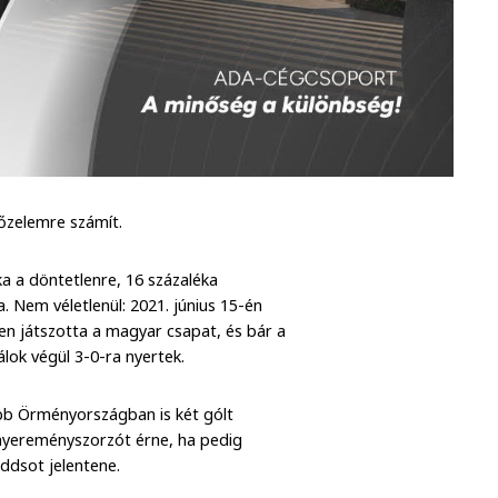
yőzelemre számít.
ka a döntetlenre, 16 százaléka
 Nem véletlenül: 2021. június 15-én
en játszotta a magyar csapat, és bár a
álok végül 3-0-ra nyertek.
bb Örményországban is két gólt
 nyereményszorzót érne, ha pedig
ddsot jelentene.