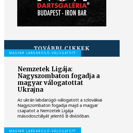
TOVÁBBI CIKKEK
MAGYAR LABDARÚGÓ-VÁLOGATOTT
Nemzetek Ligája:
Nagyszombaton fogadja a
magyar válogatottat
Ukrajna
Az ukrán labdarúgó-válogatott a szlovákiai
Nagyszombaton fogadja majd a magyar
csapatot a Nemzetek Ligája
másodosztályát jelentő B divízióban.
MAGYAR LABDARÚGÓ-VÁLOGATOTT