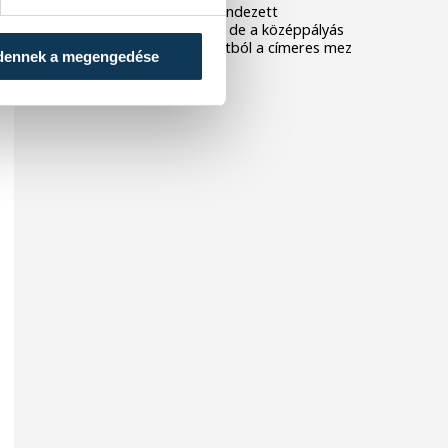
Nagyerdei Stadionban rendezett
barátságos mérkőzésen, de a középpályás
szerint hiányzott a csapatból a címeres mez
dennek a megengedése
iránti tisztelet.