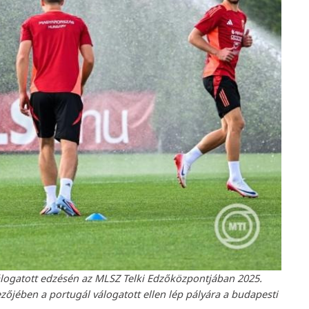
álogatott edzésén az MLSZ Telki Edzőközpontjában 2025.
zőjében a portugál válogatott ellen lép pályára a budapesti