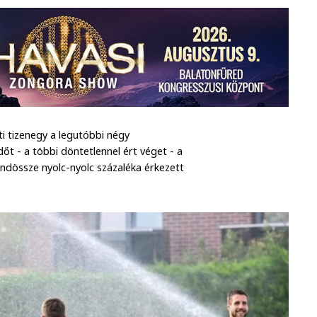
ti tizenegy a legutóbbi négy
őt - a többi döntetlennel ért véget - a
ndössze nyolc-nyolc százaléka érkezett