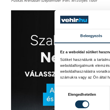
Puskás Arénában szeptember 9-én. MTI/Illyés Tibor
Beleegyezés
Ez a weboldal sütiket haszn
Sütiket használunk a tartal
weboldalforgalmunk elemzésé
weboldalhasználatra vonatko
számukra vagy az Ön által ha
Hozzájárulás kiválasztása
Elengedhetetlen