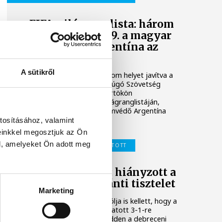
FIFA-világranglista: három
helyet javítva 39. a magyar
válogatott, Argentína az
élen
A sütikről
A magyar válogatott három helyet javítva a
39. a Nemzetközi Labdarúgó Szövetség
(FIFA) legfrissebb, csütörtökön
nyilvánosságra hozott világranglistáján,
amelyet a világbajnoki címvédő Argentína
vezet.
tosításához, valamint
einkkel megosztjuk az Ön
l, amelyeket Ön adott meg
MAGYAR LABDARÚGÓ-VÁLOGATOTT
Schäfer András: hiányzott a
címeres mez iránti tisztelet
Marketing
Schäfer András bombagólja is kellett, hogy a
magyar labdarúgó-válogatott 3-1-re
legyőzze a kazahokat kedden a debreceni