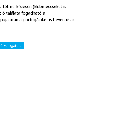
íz tétmérkőzésén (klubmeccseket is
z ő találata fogadható a
apuja után a portugálokét is bevenné az
ó-válogatott