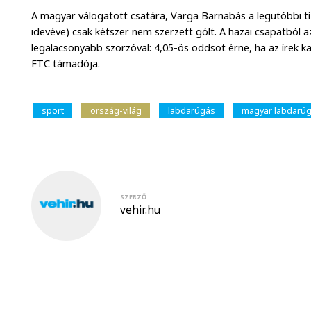
A magyar válogatott csatára, Varga Barnabás a legutóbbi t
idevéve) csak kétszer nem szerzett gólt. A hazai csapatból a
legalacsonyabb szorzóval: 4,05-ös oddsot érne, ha az írek k
FTC támadója.
sport
ország-világ
labdarúgás
magyar labdarúg
SZERZŐ
vehir.hu