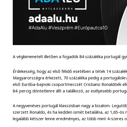
A végkimenetelt illetően a fogadók 84 százaléka portugál g
Érdekesség, hogy az első félidő esetében a tétek 14 százalé
Magyarországra érkezett, 70 százaléka pedig a portugálokra.
első Euróba-bajnoki csoportmeccsét Cristiano Ronaldóék ell
84. percig döntetlenre állt a találkozó, az esélyesebb portug
A negyvenéves portugál klasszisban nagy a bizalom. Legutó
szerzett Ronaldo, és ha kedden ismét betalálna, az 1,65-ös
legalább kétszer lenne eredményes, az több mint 4-szeres o