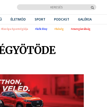
Ű
ÉLETMÓD
SPORT
PODCAST
GALÉRIA
#Európa Sportrégiója
#kék fény
#hőség
#energiaválság
NÉGYÖTÖDE