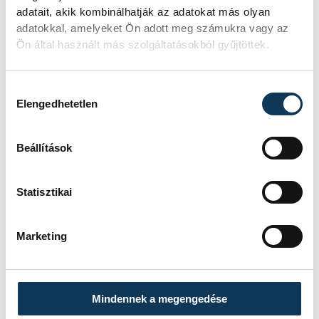
sport
ország-világ
labdarúgás
adatait, akik kombinálhatják az adatokat más olyan
adatokkal, amelyeket Ön adott meg számukra vagy az
magyar labdarúgó-válogatott
Ön által használt más szolgáltatásokból gyűjtöttek.
Szoboszlai Dominik
Hozzájárulás kiválasztása
Elengedhetetlen
Beállítások
SZERZŐ
vehir.hu
Statisztikai
Marketing
Mindennek a megengedése