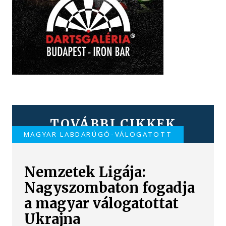
TOVÁBBI CIKKEK
MAGYAR LABDARÚGÓ-VÁLOGATOTT
Nemzetek Ligája:
Nagyszombaton fogadja
a magyar válogatottat
Ukrajna