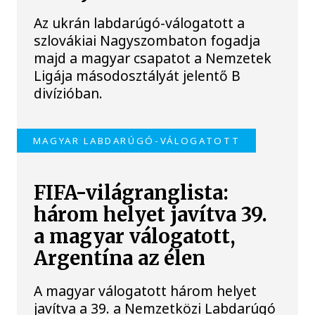
Az ukrán labdarúgó-válogatott a
szlovákiai Nagyszombaton fogadja
majd a magyar csapatot a Nemzetek
Ligája másodosztályát jelentő B
divízióban.
MAGYAR LABDARÚGÓ-VÁLOGATOTT
FIFA-világranglista:
három helyet javítva 39.
a magyar válogatott,
Argentína az élen
A magyar válogatott három helyet
javítva a 39. a Nemzetközi Labdarúgó