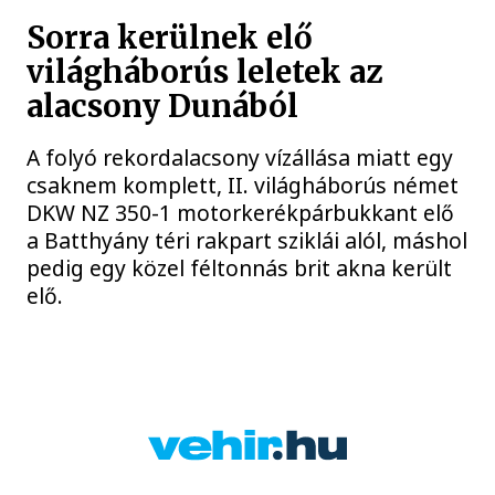
Sorra kerülnek elő
világháborús leletek az
alacsony Dunából
A folyó rekordalacsony vízállása miatt egy
csaknem komplett, II. világháborús német
DKW NZ 350-1 motorkerékpárbukkant elő
a Batthyány téri rakpart sziklái alól, máshol
pedig egy közel féltonnás brit akna került
elő.