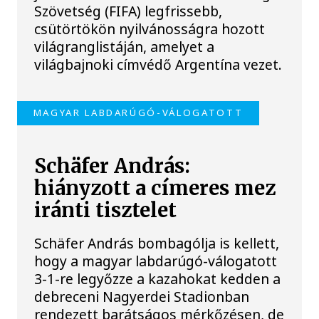
Szövetség (FIFA) legfrissebb,
csütörtökön nyilvánosságra hozott
világranglistáján, amelyet a
világbajnoki címvédő Argentína vezet.
MAGYAR LABDARÚGÓ-VÁLOGATOTT
Schäfer András:
hiányzott a címeres mez
iránti tisztelet
Schäfer András bombagólja is kellett,
hogy a magyar labdarúgó-válogatott
3-1-re legyőzze a kazahokat kedden a
debreceni Nagyerdei Stadionban
rendezett barátságos mérkőzésen, de