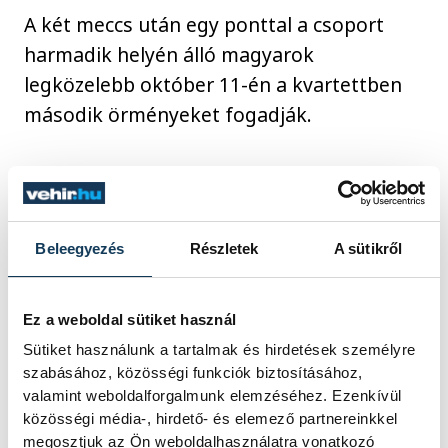
A két meccs után egy ponttal a csoport
harmadik helyén álló magyarok
legközelebb október 11-én a kvartettben
második örményeket fogadják.
A 12 csoportból az első helyezettek
kijutnak az Egyesült Államokban,
Mexikóban és Kanadában sorra kerülő
Beleegyezés
Részletek
A sütikről
világbajnokságra, amelyen először
szerepel majd 48 csapat. A második
Ez a weboldal sütiket használ
helyezettek a jövő márciusi pótselejtezőn
Sütiket használunk a tartalmak és hirdetések személyre
küzdhetnek tovább a vb-részvételért.
szabásához, közösségi funkciók biztosításához,
valamint weboldalforgalmunk elemzéséhez. Ezenkívül
közösségi média-, hirdető- és elemező partnereinkkel
megosztjuk az Ön weboldalhasználatra vonatkozó