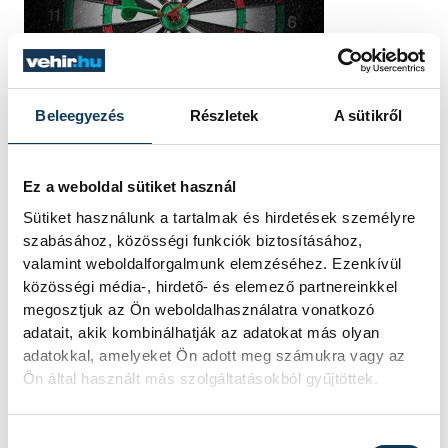
Beleegyezés
Részletek
A sütikről
Ez a weboldal sütiket használ
Sütiket használunk a tartalmak és hirdetések személyre
szabásához, közösségi funkciók biztosításához,
valamint weboldalforgalmunk elemzéséhez. Ezenkívül
közösségi média-, hirdető- és elemező partnereinkkel
megosztjuk az Ön weboldalhasználatra vonatkozó
adatait, akik kombinálhatják az adatokat más olyan
adatokkal, amelyeket Ön adott meg számukra vagy az
Ön által használt más szolgáltatásokból gyűjtöttek.
Hozzájárulás kiválasztása