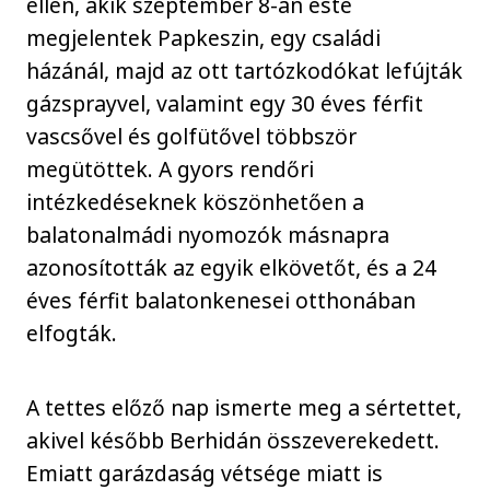
ellen, akik szeptember 8-án este
megjelentek Papkeszin, egy családi
házánál, majd az ott tartózkodókat lefújták
gázsprayvel, valamint egy 30 éves férfit
vascsővel és golfütővel többször
megütöttek. A gyors rendőri
intézkedéseknek köszönhetően a
balatonalmádi nyomozók másnapra
azonosították az egyik elkövetőt, és a 24
éves férfit balatonkenesei otthonában
elfogták.
A tettes előző nap ismerte meg a sértettet,
akivel később Berhidán összeverekedett.
Emiatt garázdaság vétsége miatt is