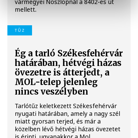
vármegyei Noszlopnál a 8402-es út
mellett.
TŰZ
Ég a tarló Székesfehérvár
határában, hétvégi házas
övezetre is átterjedt, a
MOL-telep jelenleg
nincs veszélyben
Tarlótűz keletkezett Székesfehérvár
nyugati határában, amely a nagy szél
miatt gyorsan terjed, és már a
közelben lévő hétvégi házas övezetet
is érinti, ugyanakkor a Mol