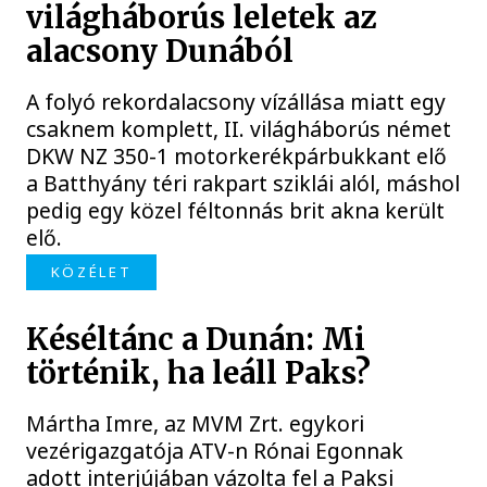
világháborús leletek az
alacsony Dunából
A folyó rekordalacsony vízállása miatt egy
csaknem komplett, II. világháborús német
DKW NZ 350-1 motorkerékpárbukkant elő
a Batthyány téri rakpart sziklái alól, máshol
pedig egy közel féltonnás brit akna került
elő.
KÖZÉLET
Késéltánc a Dunán: Mi
történik, ha leáll Paks?
Mártha Imre, az MVM Zrt. egykori
vezérigazgatója ATV-n Rónai Egonnak
adott interjújában vázolta fel a Paksi