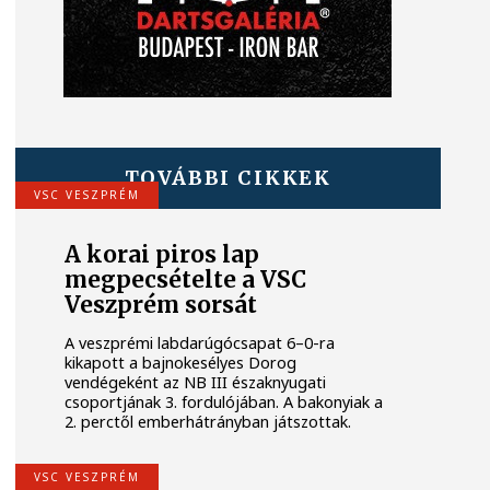
TOVÁBBI CIKKEK
VSC VESZPRÉM
A korai piros lap
megpecsételte a VSC
Veszprém sorsát
A veszprémi labdarúgócsapat 6–0-ra
kikapott a bajnokesélyes Dorog
vendégeként az NB III északnyugati
csoportjának 3. fordulójában. A bakonyiak a
2. perctől emberhátrányban játszottak.
VSC VESZPRÉM