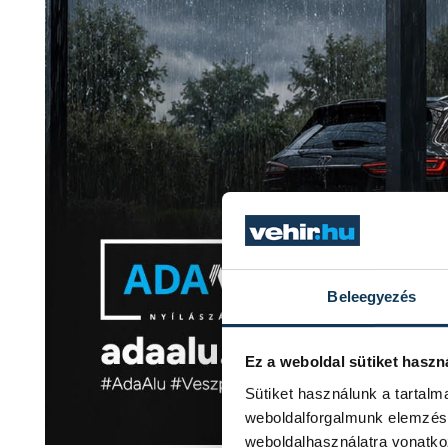
Beleegyezés
Ez a weboldal sütiket haszn
Sütiket használunk a tartal
weboldalforgalmunk elemzésé
weboldalhasználatra vonatko