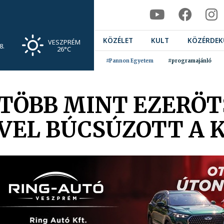
KÖZÉLET
KULT
KÖZÉRDEK
VESZPRÉM
8.
26°C
#Pannon Egyetem
#programajánló
 TÖBB MINT EZERÖ
ŐVEL BÚCSÚZOTT A