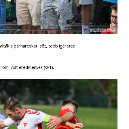
llalták a párharcokat, sőt, több ígéretes
áromi volt eredményes (
0-1
).