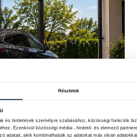
Részletek
ál
mak és hirdetések személyre szabásához, közösségi funkciók biz
hez. Ezenkívül közösségi média-, hirdető- és elemező partner
zó adatait, akik kombinálhatják az adatokat más olyan adatokka