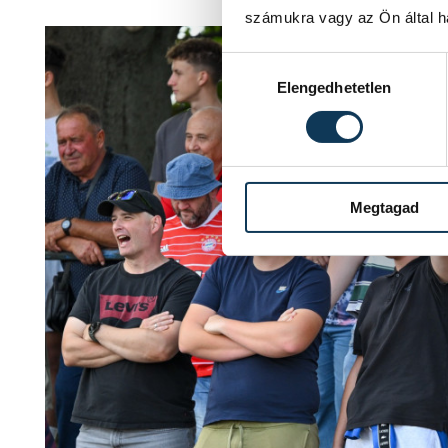
számukra vagy az Ön által ha
Hozzájárulás kiválasztása
Elengedhetetlen
Megtagad