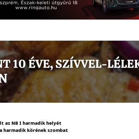
dt az NB I harmadik helyét
pa harmadik körének szombat