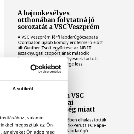
A bajnokesélyes
otthonában folytatná jó
sorozatát a VSC Veszprém
A VSC Veszprém férfi labdarúgócsapata
szombaton újabb komoly erőfelmérő előtt
áll: Gunther Zsolt együttese az NB III
északnyugati csoportjának második
fordulójában a bajnokesélyesnek tartott
Dorogi Bányász FC vendége lesz.
VSC VESZPRÉM
A sütikről
Elhalasztották a VSC
Veszprém szerdai
bajnokiját a hőség miatt
tosításához, valamint
Az MLSZ döntése értelmében elhalasztották
einkkel megosztjuk az Ön
a szerdára kiírt Frutti Drink-Perutz FC Pápa–
VSC Veszprém NB III-as labdarúgó-
l, amelyeket Ön adott meg