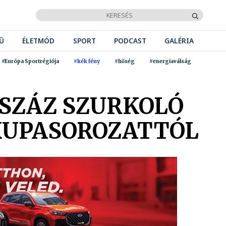
Ű
ÉLETMÓD
SPORT
PODCAST
GALÉRIA
#Európa Sportrégiója
#kék fény
#hőség
#energiaválság
TSZÁZ SZURKOLÓ
 KUPASOROZATTÓL