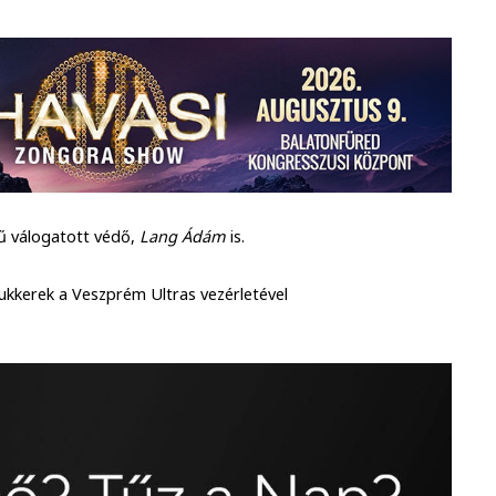
sű válogatott védő,
Lang Ádám
is.
rukkerek a Veszprém Ultras vezérletével