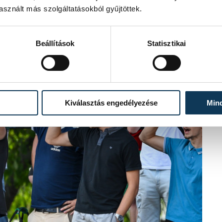
sznált más szolgáltatásokból gyűjtöttek.
Beállítások
Statisztikai
Kiválasztás engedélyezése
Min