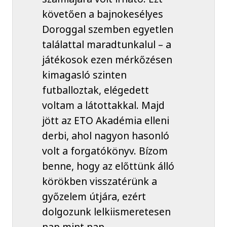
követően a bajnokesélyes
Doroggal szemben egyetlen
találattal maradtunkalul – a
játékosok ezen mérkőzésen
kimagasló szinten
futballoztak, elégedett
voltam a látottakkal. Majd
jött az ETO Akadémia elleni
derbi, ahol nagyon hasonló
volt a forgatókönyv. Bízom
benne, hogy az előttünk álló
körökben visszatérünk a
győzelem útjára, ezért
dolgozunk lelkiismeretesen
nap mint nap