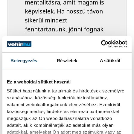
mentalitásra, amit magam is
képviselek. Ha hosszú távon
sikerül mindezt
fenntartanunk, jönni fognak
az eredmények!
Beleegyezés
Részletek
A sütikről
– hangsúlyozta a vezetőedző, aki zárásként
a vezetőedző.
Ez a weboldal sütiket használ
Sütiket használunk a tartalmak és hirdetések személyre
szabásához, közösségi funkciók biztosításához,
A
VSC Veszprém–Gyirmót FC Győr
valamint weboldalforgalmunk elemzéséhez. Ezenkívül
mérkőzés vasárnap 16.00 órakor kezdődik
közösségi média-, hirdető- és elemező partnereinkkel
a veszprémi Városi Stadionban.
megosztjuk az Ön weboldalhasználatra vonatkozó
adatait, akik kombinálhatják az adatokat más olyan
adatokkal, amelyeket Ön adott meg számukra vagy az