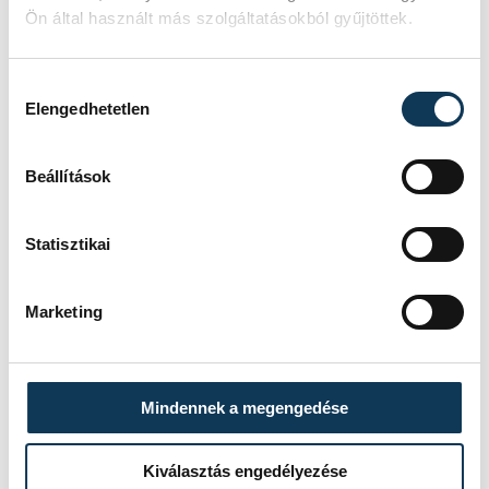
Ön által használt más szolgáltatásokból gyűjtöttek.
sport
labdarúgás
VSC Veszprém
Hozzájárulás kiválasztása
Elengedhetetlen
Beállítások
FOTÓS
SZERZŐ
Szalai
vehir.hu
Csaba
Statisztikai
Marketing
Események
Mindennek a megengedése
KORÁBBI ESEMÉNYEK BETÖLTÉSE
Kiválasztás engedélyezése