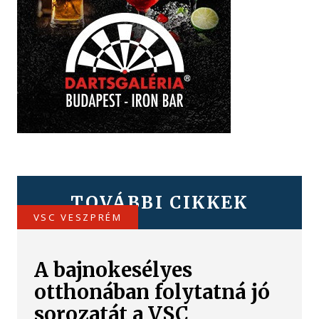
TOVÁBBI CIKKEK
VSC VESZPRÉM
A bajnokesélyes
otthonában folytatná jó
sorozatát a VSC