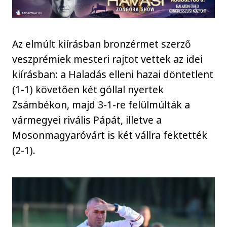
Az elmúlt kiírásban bronzérmet szerző
veszprémiek mesteri rajtot vettek az idei
kiírásban: a Haladás elleni hazai döntetlent
(1-1) követően két góllal nyertek
Zsámbékon, majd 3-1-re felülmúlták a
vármegyei rivális Pápát, illetve a
Mosonmagyaróvárt is két vállra fektették
(2-1).