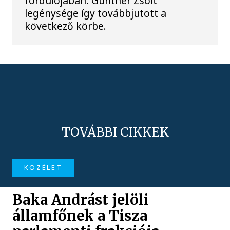
fordulójában. Gunther Zsolt
legénysége így továbbjutott a
következő körbe.
TOVÁBBI CIKKEK
KÖZÉLET
Baka Andrást jelöli
államfőnek a Tisza