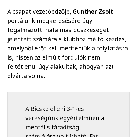
A csapat vezetőedzője,
Gunther Zsolt
portálunk megkeresésére úgy
fogalmazott, hatalmas büszkeséget
jelentett számára a klubhoz méltó kezdés,
amelyből erőt kell meríteniük a folytatásra
is, hiszen az elmúlt fordulók nem
feltétlenül úgy alakultak, ahogyan azt
elvárta volna.
A Bicske elleni 3-1-es
vereségünk egyértelműen a
mentális fáradtság
számlájára volt írható. Ezt