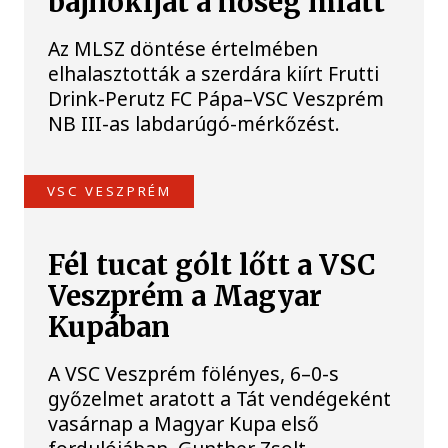
bajnokiját a hőség miatt
Az MLSZ döntése értelmében
elhalasztották a szerdára kiírt Frutti
Drink-Perutz FC Pápa–VSC Veszprém
NB III-as labdarúgó-mérkőzést.
VSC VESZPRÉM
Fél tucat gólt lőtt a VSC
Veszprém a Magyar
Kupában
A VSC Veszprém fölényes, 6–0-s
győzelmet aratott a Tát vendégeként
vasárnap a Magyar Kupa első