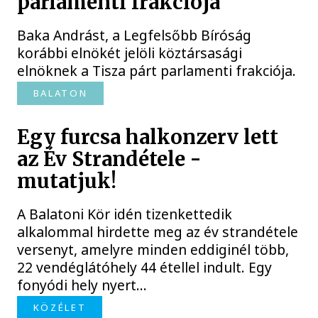
parlamenti frakciója
Baka Andrást, a Legfelsőbb Bíróság
korábbi elnökét jelöli köztársasági
elnöknek a Tisza párt parlamenti frakciója.
BALATON
Egy furcsa halkonzerv lett
az Év Strandétele -
mutatjuk!
A Balatoni Kör idén tizenkettedik
alkalommal hirdette meg az év strandétele
versenyt, amelyre minden eddiginél több,
22 vendéglátóhely 44 étellel indult. Egy
fonyódi hely nyert...
KÖZÉLET