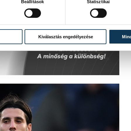
Beállítások
Statisztikai
Kiválasztás engedélyezése
Min