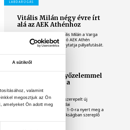
LABDARÚGÁS
Vitális Milán négy évre írt
alá az AEK Athénhoz
A magyar válogatott Vitális Milán a Varga
Barnabást is foglalkoztató AEK Athén
labdarúgócsapatában folytatja pályafutását.
LABDARÚGÁS
A sütikről
Gulácsi Péter győzelemmel
mutatkozott be a
Villarrealban
tosításához, valamint
einkkel megosztjuk az Ön
Gulácsi Péter kezdőként szerepelt új
csapata, a Villarreal szerdai
l, amelyeket Ön adott meg
edzőmérkőzésén, melyet 1-0-ra nyert meg a
spanyol labdarúgó-bajnokságban szereplő
együttes.