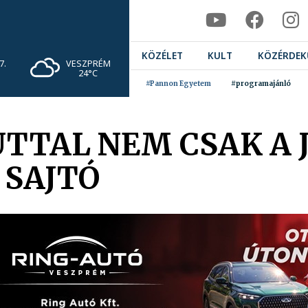
KÖZÉLET
KULT
KÖZÉRDEK
VESZPRÉM
7.
24°C
#Pannon Egyetem
#programajánló
ÚTTAL NEM CSAK A 
 SAJTÓ