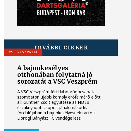
TOVÁBBI CIKKEK
VSC VESZPRÉM
A bajnokesélyes
otthonában folytatná jó
sorozatát a VSC Veszprém
A VSC Veszprém férfi labdarúgócsapata
szombaton újabb komoly erőfelmérő előtt
áll: Gunther Zsolt együttese az NB III
északnyugati csoportjának második
fordulójában a bajnokesélyesnek tartott
Dorogi Bányász FC vendége lesz.