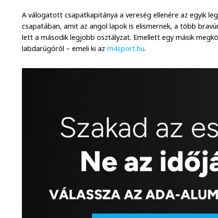
A válogatott csapatkapitánya a vereség ellenére az egyik le
csapatában, amit az angol lapok is elismernek, a több brav
lett a második legjobb osztályzat. Emellett egy másik megkö
labdarúgóról – emeli ki az
m4sport.hu
.