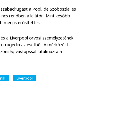
el szabadrúgást a Pool, de Szoboszlai és
nincs rendben a lelátón. Mint később
bb meg is erősítettek.
e és a Liverpool orvosi személyzetének
b tragédia az esetből. A mérkőzést
özönség vastapssal jutalmazta a
nik
Liverpool