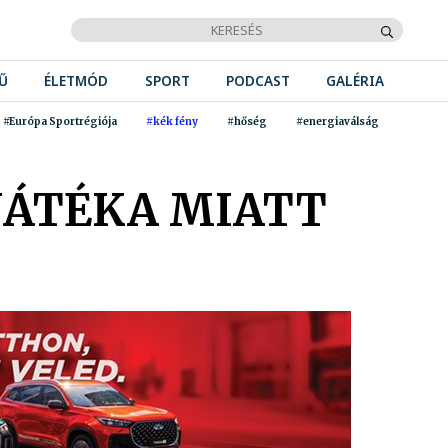
Ű
ÉLETMÓD
SPORT
PODCAST
GALÉRIA
#Európa Sportrégiója
#kék fény
#hőség
#energiaválság
JÁTÉKA MIATT