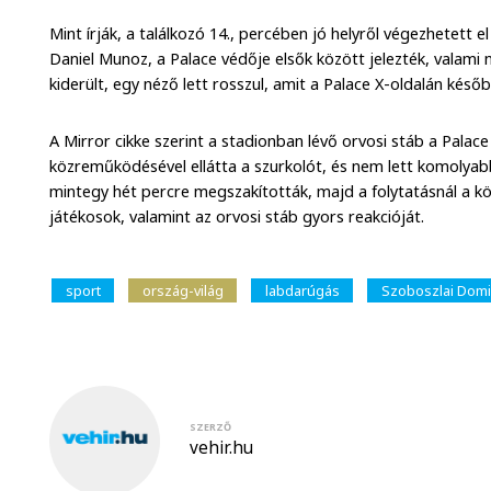
Mint írják, a találkozó 14., percében jó helyről végezhetett 
Daniel Munoz, a Palace védője elsők között jelezték, valami 
kiderült, egy néző lett rosszul, amit a Palace X-oldalán késő
A Mirror cikke szerint a stadionban lévő orvosi stáb a Palac
közreműködésével ellátta a szurkolót, és nem lett komolyab
mintegy hét percre megszakították, majd a folytatásnál a k
játékosok, valamint az orvosi stáb gyors reakcióját.
sport
ország-világ
labdarúgás
Szoboszlai Domi
SZERZŐ
vehir.hu