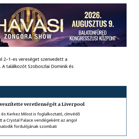
ol 2–1-es vereséget szenvedett a
 A találkozót Szoboszlai Dominik és
veszítette veretlenségét a Liverpool
 és Kerkez Milost is foglalkoztató, címvédő
ott a Crystal Palace vendégeként az angol
atodik fordulójának szombati