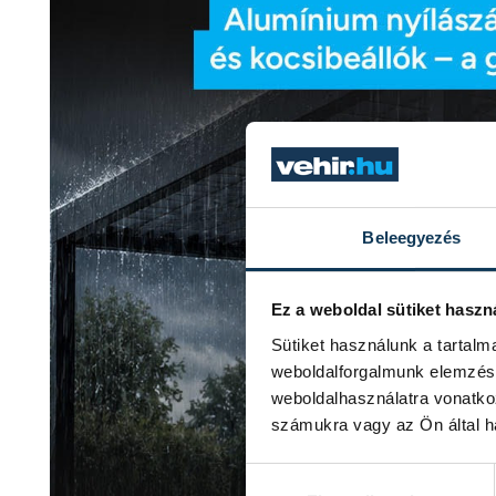
Beleegyezés
Ez a weboldal sütiket haszn
Sütiket használunk a tartal
weboldalforgalmunk elemzésé
weboldalhasználatra vonatko
számukra vagy az Ön által ha
Hozzájárulás kiválasztása