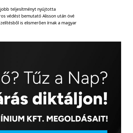
gjobb teljesítményt nyújtotta
úros védést bemutató Alisson után övé
zelítésből is elismerően írnak a magyar