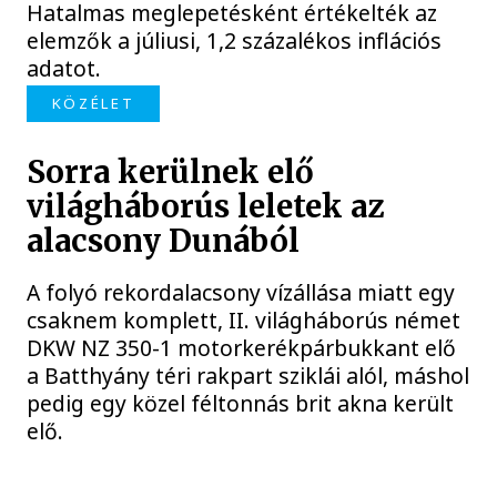
Hatalmas meglepetésként értékelték az
elemzők a júliusi, 1,2 százalékos inflációs
adatot.
KÖZÉLET
Sorra kerülnek elő
világháborús leletek az
alacsony Dunából
A folyó rekordalacsony vízállása miatt egy
csaknem komplett, II. világháborús német
DKW NZ 350-1 motorkerékpárbukkant elő
a Batthyány téri rakpart sziklái alól, máshol
pedig egy közel féltonnás brit akna került
elő.