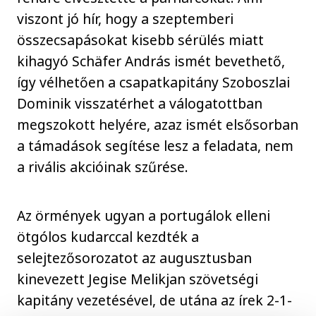
viszont jó hír, hogy a szeptemberi
összecsapásokat kisebb sérülés miatt
kihagyó Schäfer András ismét bevethető,
így vélhetően a csapatkapitány Szoboszlai
Dominik visszatérhet a válogatottban
megszokott helyére, azaz ismét elsősorban
a támadások segítése lesz a feladata, nem
a rivális akcióinak szűrése.
Az örmények ugyan a portugálok elleni
ötgólos kudarccal kezdték a
selejtezősorozatot az augusztusban
kinevezett Jegise Melikjan szövetségi
kapitány vezetésével, de utána az írek 2-1-