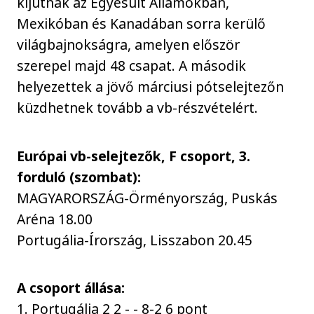
kijutnak az Egyesült Államokban,
Mexikóban és Kanadában sorra kerülő
világbajnokságra, amelyen először
szerepel majd 48 csapat. A második
helyezettek a jövő márciusi pótselejtezőn
küzdhetnek tovább a vb-részvételért.
Európai vb-selejtezők, F csoport, 3.
forduló (szombat):
MAGYARORSZÁG-Örményország, Puskás
Aréna 18.00
Portugália-Írország, Lisszabon 20.45
A csoport állása:
1. Portugália 2 2 - - 8-2 6 pont