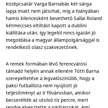
középcsatár Varga Barnabás két sárga
lapja miatt nem játszhat, míg a hiányában
hamis kilencesként bevethető Sallai Roland
kétmeccses eltiltást kapott a dublini
kiállítása után, így legelöl nincs igazán jó
megoldása a magyar állampolgársággal is
rendelkező olasz szakvezetőnek.
A remek formában lévő ferencvárosi
támadó helyén annak ellenére Tóth Barna
szerepeltetése a legvalószínűbb, hogy a
paksi futballista nem nyújtott jó
teljesítményt az ír fővárosban, amikor
becserélték az utolsó tíz percre, mert
rendre elvesztette a párharcokat. Ami