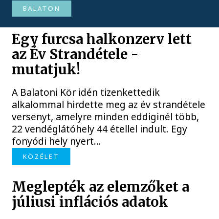
BALATON
Egy furcsa halkonzerv lett
az Év Strandétele -
mutatjuk!
A Balatoni Kör idén tizenkettedik
alkalommal hirdette meg az év strandétele
versenyt, amelyre minden eddiginél több,
22 vendéglátóhely 44 étellel indult. Egy
fonyódi hely nyert...
KÖZÉLET
Meglepték az elemzőket a
júliusi inflációs adatok