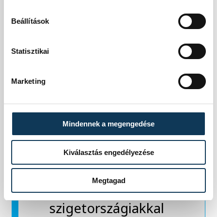
portugálok az íreket
Beállítások
fogadják, és
Statisztikai
meglepetés lenne,
ha a Nemzetek
Marketing
Ligája-győztes
együttes nem
Mindennek a megengedése
gyűjtené be a
Kiválasztás engedélyezése
három pontot a
Megtagad
sereghajtó
szigetországiakkal