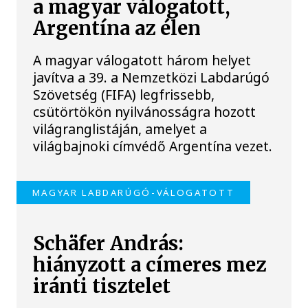
a magyar válogatott,
Argentína az élen
A magyar válogatott három helyet
javítva a 39. a Nemzetközi Labdarúgó
Szövetség (FIFA) legfrissebb,
csütörtökön nyilvánosságra hozott
világranglistáján, amelyet a
világbajnoki címvédő Argentína vezet.
MAGYAR LABDARÚGÓ-VÁLOGATOTT
Schäfer András:
hiányzott a címeres mez
iránti tisztelet