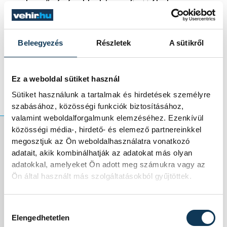
es legyőzésével bebizonyították, hogy nem
lehet félvállról venni a csapatukat,
kiváltképpen annak fényében, hogy a
Beleegyezés
Részletek
A sütikről
sikerük teljesen megérdemelt volt, s így
hármas versenyfutássá alakították a
második helyért folytatott harcot.
Ez a weboldal sütiket használ
Sütiket használunk a tartalmak és hirdetések személyre
szabásához, közösségi funkciók biztosításához,
valamint weboldalforgalmunk elemzéséhez. Ezenkívül
közösségi média-, hirdető- és elemező partnereinkkel
megosztjuk az Ön weboldalhasználatra vonatkozó
A kvartett másik
adatait, akik kombinálhatják az adatokat más olyan
adatokkal, amelyeket Ön adott meg számukra vagy az
találkozóján a két
Ön által használt más szolgáltatásokból gyűjtöttek.
meccs után
Hozzájárulás kiválasztása
százszázalékos
Elengedhetetlen