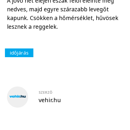
A jövő hét elején észak felől eleinte még
nedves, majd egyre szárazabb levegőt
kapunk. Csökken a hőmérséklet, hűvösek
lesznek a reggelek.
időjárás
SZERZŐ
vehir.hu