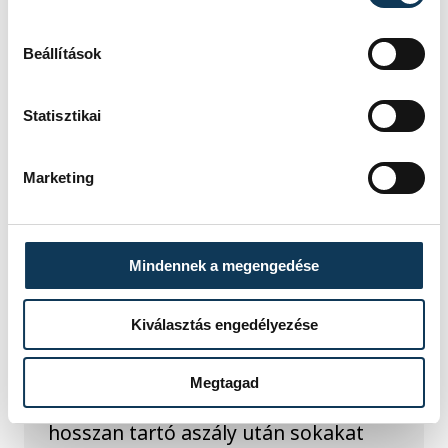
IDŐJÁRÁS
Beállítások
Icipici felfrissülés
Statisztikai
Marketing
ÉLETMÓD
Ilyen ősz és tél várhat
Mindennek a megengedése
Magyarországra: ezt
mutatják a legfrissebb
Kiválasztás engedélyezése
szezonális előrejelzések
Megtagad
A rendkívüli nyári hőhullámok és a
hosszan tartó aszály után sokakat