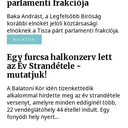
parlamenti frakciója
Baka Andrást, a Legfelsőbb Bíróság
korábbi elnökét jelöli köztársasági
elnöknek a Tisza párt parlamenti frakciója.
BALATON
Egy furcsa halkonzerv lett
az Év Strandétele -
mutatjuk!
A Balatoni Kör idén tizenkettedik
alkalommal hirdette meg az év strandétele
versenyt, amelyre minden eddiginél több,
22 vendéglátóhely 44 étellel indult. Egy
fonyódi hely nyert...