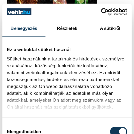
Beleegyezés
Részletek
A sütikről
Ez a weboldal sütiket használ
Sütiket használunk a tartalmak és hirdetések személyre
szabásához, közösségi funkciók biztosításához,
valamint weboldalforgalmunk elemzéséhez. Ezenkívül
közösségi média-, hirdető- és elemező partnereinkkel
megosztjuk az Ön weboldalhasználatra vonatkozó
adatait, akik kombinálhatják az adatokat más olyan
TOVÁBBI CIKKEK
adatokkal, amelyeket Ön adott meg számukra vagy az
IDŐJÁRÁS
Ön által használt más szolgáltatásokból gyűjtöttek.
Nyár, forróság nélkül
Hozzájárulás kiválasztása
Elengedhetetlen