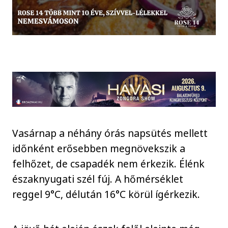
Vasárnap a néhány órás napsütés mellett
időnként erősebben megnövekszik a
felhőzet, de csapadék nem érkezik. Élénk
északnyugati szél fúj. A hőmérséklet
reggel 9°C, délután 16°C körül ígérkezik.