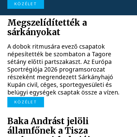
KÖZÉLET
Megszelídítették a
sárkányokat
A dobok ritmusára evező csapatok
népesítették be szombaton a Tagore
sétány előtti partszakaszt. Az Európa
Sportrégiója 2026 programsorozat
részeként megrendezett Sárkányhajó
Kupán civil, céges, sportegyesületi és
belügyi egységek csaptak össze a vízen.
KÖZÉLET
Baka Andrást jelöli
államfőnek a Tisza