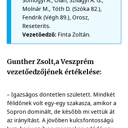
Somogyi Á., Oláh, Szilágyi A. G.,
Molnár M., Tóth D. (Szóka 82.),
Fendrik (Végh 89.), Orosz,
Reseterits.
Vezetőedző:
Finta Zoltán.
Gunther Zsolt,a Veszprém
vezetőedzőjének értékelése:
– Igazságos döntetlen született. Mindkét
félidőnek volt egy-egy szakasza, amikor a
Sopron dominált, de később mi vettük át
az irányítást. A jövőben kulcsfontosságú