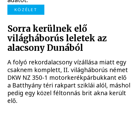
KÖZÉLET
Sorra kerülnek elő
világháborús leletek az
alacsony Dunából
A folyó rekordalacsony vízállása miatt egy
csaknem komplett, II. világháborús német
DKW NZ 350-1 motorkerékpárbukkant elő
a Batthyány téri rakpart sziklái alól, máshol
pedig egy közel féltonnás brit akna került
elő.