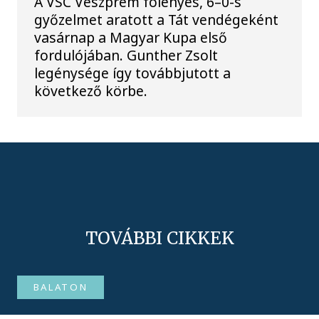
A VSC Veszprém fölényes, 6–0-s
győzelmet aratott a Tát vendégeként
vasárnap a Magyar Kupa első
fordulójában. Gunther Zsolt
legénysége így továbbjutott a
következő körbe.
TOVÁBBI CIKKEK
BALATON