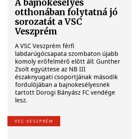
A bajnokesélyes
otthonában folytatná jó
sorozatát a VSC
Veszprém
A VSC Veszprém férfi
labdarúgócsapata szombaton újabb
komoly erőfelmérő előtt áll: Gunther
Zsolt együttese az NB III
északnyugati csoportjának második
fordulójában a bajnokesélyesnek
tartott Dorogi Bányász FC vendége
lesz.
VSC VESZPRÉM