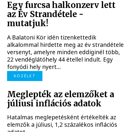
Egy furcsa halkonzerv lett
az Év Strandétele -
mutatjuk!
A Balatoni Kör idén tizenkettedik
alkalommal hirdette meg az év strandétele
versenyt, amelyre minden eddiginél több,
22 vendéglátóhely 44 étellel indult. Egy
fonyódi hely nyert...
KÖZÉLET
Meglepték az elemzőket a
júliusi inflációs adatok
Hatalmas meglepetésként értékelték az
elemzők a júliusi, 1,2 százalékos inflációs
adatot.