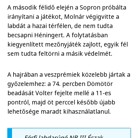
A második félidő elején a Sopron próbálta
irányítani a játékot, Molnár végigvitte a
labdát a hazai térfélen, de nem tudta
becsapni Héningert. A folytatásban
kiegyenlített mezőnyjáték zajlott, egyik fél
sem tudta feltörni a másik védelmét.
A hajrában a veszprémiek közelebb jártak a
győzelemhez: a 74. percben Dömötör
beadását Volter fejelte mellé a 11-es
pontról, majd öt perccel később újabb
lehetősége maradt kihasználatlanul.
Férfi labdarúgó NB III Észak-