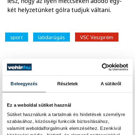
lesz, hogy az ilyen meccseken adódó egy-
két helyzetünket gólra tudjuk váltani.
sport
labdarúgás
VSC Veszprém
SZERZŐ
Beleegyezés
Részletek
A sütikről
vehir.hu
Ez a weboldal sütiket használ
Sütiket használunk a tartalmak és hirdetések személyre
Események
szabásához, közösségi funkciók biztosításához,
valamint weboldalforgalmunk elemzéséhez. Ezenkívül