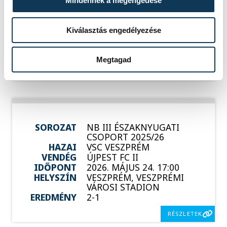
Mindennek a megengedése
HAZAI
BUDAÖRS
VENDÉG
VSC VESZPRÉM
IDŐPONT
2026. MÁJUS 17. 17:00
Kiválasztás engedélyezése
HELYSZÍN
BUDAÖRS, BUDAÖRSI
VÁROSI STADION
EREDMÉNY
5-1
Megtagad
RÉSZLETEK
SOROZAT
NB III ÉSZAKNYUGATI
CSOPORT 2025/26
HAZAI
VSC VESZPRÉM
VENDÉG
ÚJPEST FC II
IDŐPONT
2026. MÁJUS 24. 17:00
HELYSZÍN
VESZPRÉM, VESZPRÉMI
VÁROSI STADION
EREDMÉNY
2-1
RÉSZLETEK