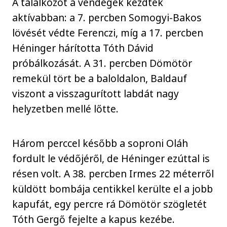
A találkozót a vendégek kezdték
aktívabban: a 7. percben Somogyi-Bakos
lövését védte Ferenczi, míg a 17. percben
Héninger hárította Tóth Dávid
próbálkozását. A 31. percben Dömötör
remekül tört be a baloldalon, Baldauf
viszont a visszagurított labdát nagy
helyzetben mellé lőtte.
Három perccel később a soproni Oláh
fordult le védőjéről, de Héninger ezúttal is
résen volt. A 38. percben Irmes 22 méterről
küldött bombája centikkel kerülte el a jobb
kapufát, egy percre rá Dömötör szögletét
Tóth Gergő fejelte a kapus kezébe.