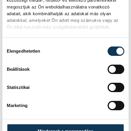
közösségi média-, hirdető- és elemező partnereinkkel
megosztjuk az Ön weboldalhasználatra vonatkozó
KORÁBBI ESEMÉNYEK BETÖLTÉSE
adatait, akik kombinálhatják az adatokat más olyan
adatokkal, amelyeket Ön adott meg számukra vagy az
Ön által használt más szolgáltatásokból gyűjtöttek.
SOROZAT
NB III ÉSZAKNYUGATI
Hozzájárulás kiválasztása
CSOPORT 2025/26
Elengedhetetlen
HAZAI
VSC VESZPRÉM
VENDÉG
PUSKÁS AKADÉMIA FC II
IDŐPONT
2026. MÁJUS 10. 17:00
HELYSZÍN
VESZPRÉM, VESZPRÉMI
Beállítások
VÁROSI STADION
EREDMÉNY
2-1
Statisztikai
RÉSZLETEK
Marketing
SOROZAT
NB III ÉSZAKNYUGATI
CSOPORT 2025/26