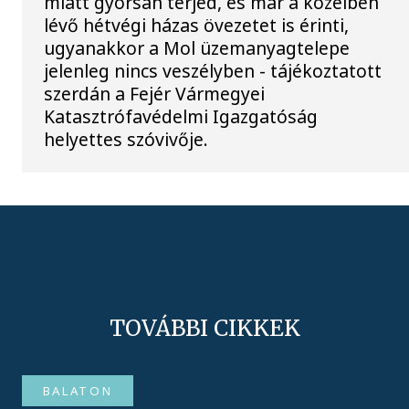
miatt gyorsan terjed, és már a közelben
lévő hétvégi házas övezetet is érinti,
ugyanakkor a Mol üzemanyagtelepe
jelenleg nincs veszélyben - tájékoztatott
szerdán a Fejér Vármegyei
Katasztrófavédelmi Igazgatóság
helyettes szóvivője.
TOVÁBBI CIKKEK
BALATON