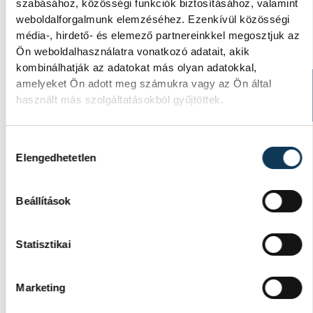
szabásához, közösségi funkciók biztosításához, valamint
weboldalforgalmunk elemzéséhez. Ezenkívül közösségi
média-, hirdető- és elemező partnereinkkel megosztjuk az
Ön weboldalhasználatra vonatkozó adatait, akik
kombinálhatják az adatokat más olyan adatokkal,
amelyeket Ön adott meg számukra vagy az Ön által
TOVÁBBI CIKKEK
használt más szolgáltatásokból gyűjtöttek.
KÉK FÉNY
Hozzájárulás kiválasztása
Tűz van a Csobánchegyen
Elengedhetetlen
Beállítások
KÖZÉRDEKŰ
Statisztikai
Újabb tűzeset Veszprém
vármegyében: Noszlopnál
Marketing
ég a száraz fű