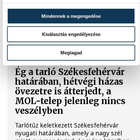
Tíz hektáron ég a száraz fű és egy fás-
Mindennek a megengedése
bokros terület a Veszprém vármegyei
Noszlopnál a 8402-es út mellett.
Kiválasztás engedélyezése
TŰZ
Megtagad
Ég a tarló Székesfehérvár
határában, hétvégi házas
övezetre is átterjedt, a
MOL-telep jelenleg nincs
veszélyben
Tarlótűz keletkezett Székesfehérvár
nyugati határában, amely a nagy szél