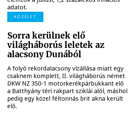
adatot.
KÖZÉLET
Sorra kerülnek elő
világháborús leletek az
alacsony Dunából
A folyó rekordalacsony vízállása miatt egy
csaknem komplett, II. világháborús német
DKW NZ 350-1 motorkerékpárbukkant elő
a Batthyány téri rakpart sziklái alól, máshol
pedig egy közel féltonnás brit akna került
elő.