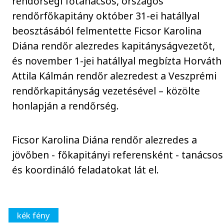
rendőrségi főtanácsos, országos
rendőrfőkapitány október 31-ei hatállyal
beosztásából felmentette Ficsor Karolina
Diána rendőr alezredes kapitányságvezetőt,
és november 1-jei hatállyal megbízta Horváth
Attila Kálmán rendőr alezredest a Veszprémi
rendőrkapitányság vezetésével – közölte
honlapján a rendőrség.
Ficsor Karolina Diána rendőr alezredes a
jövőben - főkapitányi referensként - tanácsos
és koordináló feladatokat lát el.
kék fény