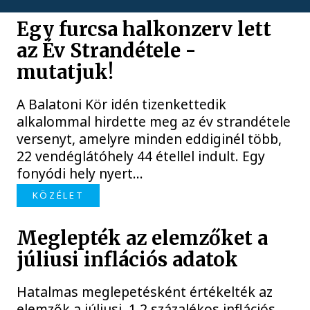
Egy furcsa halkonzerv lett
az Év Strandétele -
mutatjuk!
A Balatoni Kör idén tizenkettedik
alkalommal hirdette meg az év strandétele
versenyt, amelyre minden eddiginél több,
22 vendéglátóhely 44 étellel indult. Egy
fonyódi hely nyert...
KÖZÉLET
Meglepték az elemzőket a
júliusi inflációs adatok
Hatalmas meglepetésként értékelték az
elemzők a júliusi, 1,2 százalékos inflációs