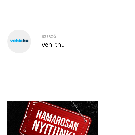
SZERZŐ
vehir.hu