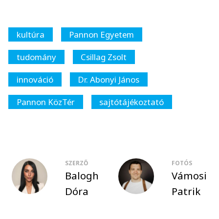
kultúra
Pannon Egyetem
tudomány
Csillag Zsolt
innováció
Dr. Abonyi János
Pannon KözTér
sajtótájékoztató
SZERZŐ
FOTÓS
Balogh
Vámosi
Dóra
Patrik