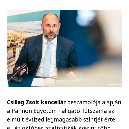
Csillag Zsolt kancellár
beszámolója alapján
a Pannon Egyetem hallgatói létszáma az
elmúlt évtized legmagasabb szintjét érte
el. Az októberi statisztikák szerint több