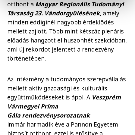
otthont a
Magyar Regionális Tudományi
Társaság 23. Vándorgyűlésének
, amely
minden eddiginél nagyobb érdeklődés
mellett zajlott. Több mint kétszáz plenáris
előadás hangzott el huszonhét szekcióban,
ami új rekordot jelentett a rendezvény
történetében.
Az intézmény a tudományos szerepvállalás
mellett aktív gazdasági és kulturális
együttműködéseket is ápol. A
Veszprém
Vármegyei Príma
Gála rendezvénysorozatnak
immár harmadik éve a Pannon Egyetem
biztosít otthont, ezzel is erősítve a