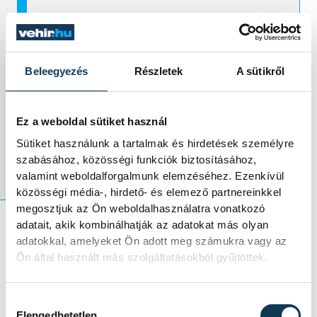
működést biztosít,
és ezzel tovább
Beleegyezés
Részletek
A sütikről
erősíti pozícióját a
hazai felsőoktatási
Ez a weboldal sütiket használ
szektorban.
Sütiket használunk a tartalmak és hirdetések személyre
szabásához, közösségi funkciók biztosításához,
valamint weboldalforgalmunk elemzéséhez. Ezenkívül
közösségi média-, hirdető- és elemező partnereinkkel
megosztjuk az Ön weboldalhasználatra vonatkozó
adatait, akik kombinálhatják az adatokat más olyan
adatokkal, amelyeket Ön adott meg számukra vagy az
A Pannon Egyetem idén először vett részt
Ön által használt más szolgáltatásokból gyűjtöttek.
az
OFA Nonprofit Kft. „Az Év Felelős
Foglalkoztatója” programjában
, ahol
Hozzájárulás kiválasztása
kategóriájában rögtön a harmadik
Elengedhetetlen