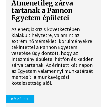
Átmenetileg zárva
tartanak a Pannon
Egyetem épületei
Az energiakrízis következtében
kialakult helyzetre, valamint az
extrém hőmérsékleti körülményekre
tekintettel a Pannon Egyetem
vezetése úgy döntött, hogy az
intézmény épületei hétfőn és kedden
zárva tartanak. Az érintett két napon
az Egyetem valamennyi munkatársát
mentesíti a munkavégzési
kötelezettség alól.
KÖZÉLET