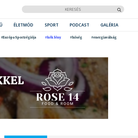
Ű
ÉLETMÓD
SPORT
PODCAST
GALÉRIA
#Európa Sportrégiója
#kék fény
#hőség
#energiaválság