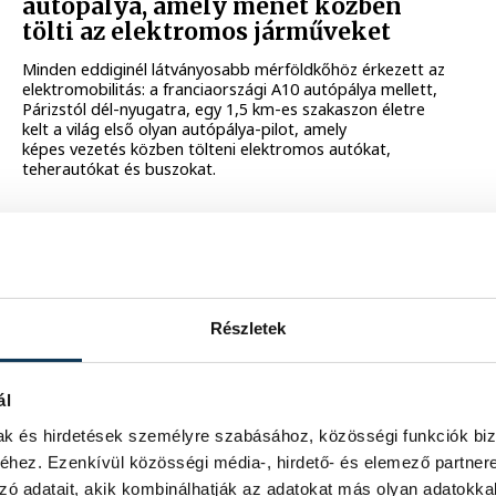
autópálya, amely menet közben
tölti az elektromos járműveket
Minden eddiginél látványosabb mérföldkőhöz érkezett az
elektromobilitás: a franciaországi A10 autópálya mellett,
Párizstól dél-nyugatra, egy 1,5 km-es szakaszon életre
kelt a világ első olyan autópálya-pilot, amely
képes vezetés közben tölteni elektromos autókat,
teherautókat és buszokat.
2025. NOVEMBER 6. 17:43
Részletek
A régi veszprémi ABC helyén épült
meg Doc Brown új laborja
ál
mak és hirdetések személyre szabásához, közösségi funkciók biz
„Út? Ott, ahova megyünk, nincs szükség utakra!” –
A Vissza a jövőbe ikonikus idézete különös valóságot
hez. Ezenkívül közösségi média-, hirdető- és elemező partner
kapott szerda délután Veszprémben. Az OPSWAT új
zó adatait, akik kombinálhatják az adatokat más olyan adatokka