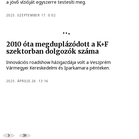
a jövő vízióját egyszerre testesíti meg.
2025. SZEPTEMBER 17. 0:02
KÖZÉLET
2010 óta megduplázódott a K+F
szektorban dolgozók száma
Innovációs roadshow házigazdája volt a Veszprém
Vármegyei Kereskedelmi és Iparkamara pénteken.
2025. ÁPRILIS 26. 13:16