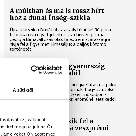
A múltban és ma is rossz hírt
hoz a dunai Ínség-szikla
Újra kilátszik a Dunából az aszály hírnöke! Régen a
felbukkanása egyet jelentett az éhínséggel, ma
pedig a klímaváltozás okozta extrém szárazságra
hívja fel a figyelmet. Elmeséljük a baljós kőtömb
történetét.
Magyar Péter: Magyarország
energiaellátása stabil
Jelenleg stabil Magyarország energiaellátása, a paksi
erőmű munkatársai azon dolgoznak, hogy az utolsó
A sütikről
még termelő turbina hibamentesen működjön -
közölte a miniszterelnök a paksi erőműnél tett keddi
látogatása során.
tosításához, valamint
Játék közben fedezik fel a
einkkel megosztjuk az Ön
tudomány világát a veszprémi
gyerekek
l, amelyeket Ön adott meg