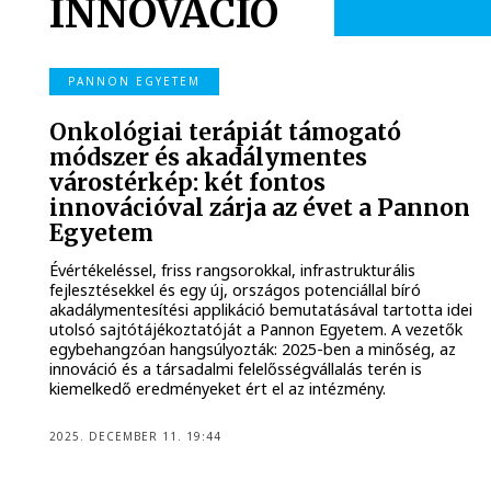
INNOVÁCIÓ
PANNON EGYETEM
Onkológiai terápiát támogató
módszer és akadálymentes
várostérkép: két fontos
innovációval zárja az évet a Pannon
Egyetem
Évértékeléssel, friss rangsorokkal, infrastrukturális
fejlesztésekkel és egy új, országos potenciállal bíró
akadálymentesítési applikáció bemutatásával tartotta idei
utolsó sajtótájékoztatóját a Pannon Egyetem. A vezetők
egybehangzóan hangsúlyozták: 2025-ben a minőség, az
innováció és a társadalmi felelősségvállalás terén is
kiemelkedő eredményeket ért el az intézmény.
2025. DECEMBER 11. 19:44