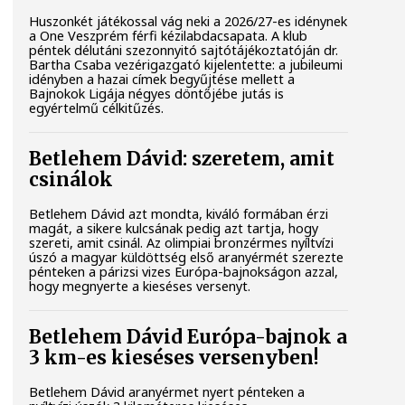
Huszonkét játékossal vág neki a 2026/27-es idénynek
a One Veszprém férfi kézilabdacsapata. A klub
péntek délutáni szezonnyitó sajtótájékoztatóján dr.
Bartha Csaba vezérigazgató kijelentette: a jubileumi
idényben a hazai címek begyűjtése mellett a
Bajnokok Ligája négyes döntőjébe jutás is
egyértelmű célkitűzés.
Betlehem Dávid: szeretem, amit
csinálok
Betlehem Dávid azt mondta, kiváló formában érzi
magát, a sikere kulcsának pedig azt tartja, hogy
szereti, amit csinál. Az olimpiai bronzérmes nyíltvízi
úszó a magyar küldöttség első aranyérmét szerezte
pénteken a párizsi vizes Európa-bajnokságon azzal,
hogy megnyerte a kieséses versenyt.
Betlehem Dávid Európa-bajnok a
3 km-es kieséses versenyben!
Betlehem Dávid aranyérmet nyert pénteken a