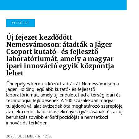
KÖZÉLET
Új fejezet kezdődött
Nemesvámoson: átadták a Jáger
Csoport kutató- és fejlesztő
laboratóriumát, amely a magyar
ipari innováció egyik központja
lehet
Ünnepélyes keretek között adták át Nemesvámoson a
Jager Holding legújabb kutató- és fejlesztő
laboratóriumát, amely új lendületet ad a térség ipari és
technológiai fejlődésének. A 100 százalékban magyar
tulajdonú vállalat évtizedek óta meghatározó szereplője
az elektromos kapcsolószekrények gyártásának, és az új
beruházás tovább erősíti pozícióját a nemzetközi
innovációs térképen.
2025. DECEMBER 6. 12:56