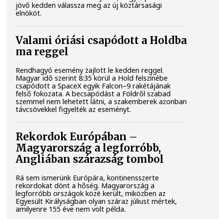
jövő kedden válassza meg az új köztársasági
elnököt.
Valami óriási csapódott a Holdba
ma reggel
Rendhagyó esemény zajlott le kedden reggel.
Magyar idő szerint 8:35 körül a Hold felszínébe
csapódott a SpaceX egyik Falcon–9 rakétájának
felső fokozata. A becsapódást a Földről szabad
szemmel nem lehetett látni, a szakemberek azonban
távcsövekkel figyelték az eseményt.
Rekordok Európában –
Magyarország a legforróbb,
Angliában szárazság tombol
Rá sem ismerünk Európára, kontinensszerte
rekordokat dönt a hőség. Magyarország a
legforróbb országok közé került, miközben az
Egyesült Királyságban olyan száraz júliust mértek,
amilyenre 155 éve nem volt példa.