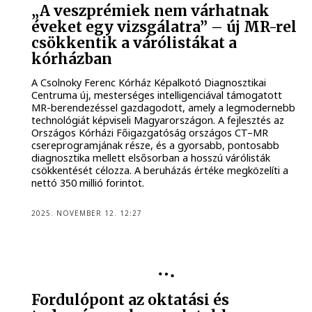
„A veszprémiek nem várhatnak
éveket egy vizsgálatra” – új MR-rel
csökkentik a várólistákat a
kórházban
A Csolnoky Ferenc Kórház Képalkotó Diagnosztikai
Centruma új, mesterséges intelligenciával támogatott
MR-berendezéssel gazdagodott, amely a legmodernebb
technológiát képviseli Magyarországon. A fejlesztés az
Országos Kórházi Főigazgatóság országos CT–MR
csereprogramjának része, és a gyorsabb, pontosabb
diagnosztika mellett elsősorban a hosszú várólisták
csökkentését célozza. A beruházás értéke megközelíti a
nettó 350 millió forintot.
2025. NOVEMBER 12. 12:27
KÖZÉLET
Fordulópont az oktatási és