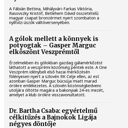
A Fábián Bettina, Mihályvári-Farkas Viktória,
Rasovszky Kristóf, Betlehem Dávid összetételű
magyar csapat bronzérmet nyert szombaton a
nyíltvízi úszók váltóversenyében.
A gólok mellett a könnyek is
potyogtak – Gasper Marguc
elköszönt Veszprémtől
Érzelmekben és gólokban gazdag gálamérkőzést
láthatott a veszprémi közönség péntek este. A One
Veszprém idénybeli első hazai mérkőzésén
fölényesen nyert a szlovén RK Celje ellen, az est
azonban Gasper Marguc búcsúja miatt marad
örökre emlékezetes. A szlovén közönségkedvenc
utoljára öltötte magára a bakonyiak 24-es mezét,
amelyet a klub örökre visszavonultatott.
Dr. Bartha Csaba: egyértelmű
célkitűzés a Bajnokok Ligája
négyes döntője