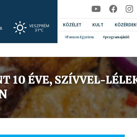
KÖZÉLET
KULT
KÖZÉRDEK
VESZPRÉM
8.
31°C
#Pannon Egyetem
#programajánló