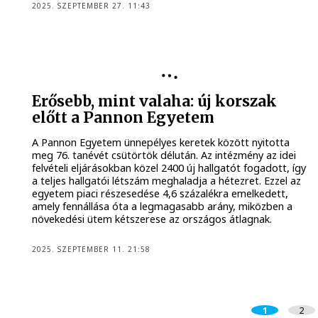
2025. SZEPTEMBER 27. 11:43
Erősebb, mint valaha: új korszak
előtt a Pannon Egyetem
A Pannon Egyetem ünnepélyes keretek között nyitotta
meg 76. tanévét csütörtök délután. Az intézmény az idei
felvételi eljárásokban közel 2400 új hallgatót fogadott, így
a teljes hallgatói létszám meghaladja a hétezret. Ezzel az
egyetem piaci részesedése 4,6 százalékra emelkedett,
amely fennállása óta a legmagasabb arány, miközben a
növekedési ütem kétszerese az országos átlagnak.
2025. SZEPTEMBER 11. 21:58
1
2