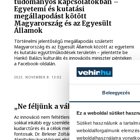
tudományos kapcsolatokban –
Egyetemi és kutatási
megállapodást kötött
Magyarország és az Egyesült
Államok
Történelmi jelentőségű megállapodás született
Magyarország és az Egyesült Államok között az egyetemi
és kutatási együttműködések területén – jelentette be
Hankó Balázs kulturális és innovációs miniszter pénteken
a Facebook-oldalán.
2025. NOVEMBER 8. 13:02
PANNON EGYETEM
Beleegyezés
„Ne féljünk a változásoktól!”
Ez a weboldal sütiket haszn
Az innováció nem feltétlenül csak technológia kérdése,
sokkal inkább egy szemléletmód, amiben a bátorság, a
Sütiket használunk a tartal
kudarctűrés és a célok melletti kitartás ugyanolyan
weboldalforgalmunk elemzésé
fontosak. Dr. Birkner Zoltánnal, a Pannon Egyetemért
weboldalhasználatra vonatko
Alapítvány kuratóriumi elnökével beszélgettünk a világban