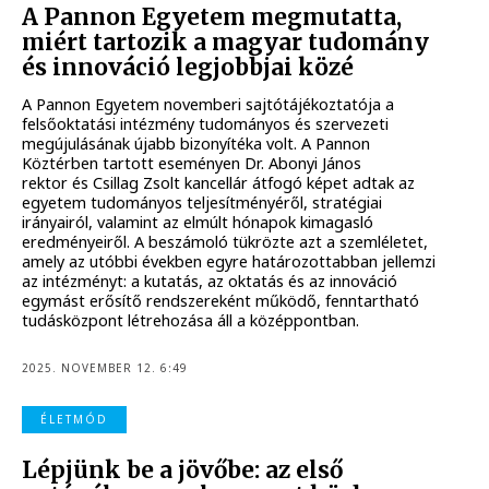
A Pannon Egyetem megmutatta,
miért tartozik a magyar tudomány
és innováció legjobbjai közé
A Pannon Egyetem novemberi sajtótájékoztatója a
felsőoktatási intézmény tudományos és szervezeti
megújulásának újabb bizonyítéka volt. A Pannon
Köztérben tartott eseményen Dr. Abonyi János
rektor és Csillag Zsolt kancellár átfogó képet adtak az
egyetem tudományos teljesítményéről, stratégiai
irányairól, valamint az elmúlt hónapok kimagasló
eredményeiről. A beszámoló tükrözte azt a szemléletet,
amely az utóbbi években egyre határozottabban jellemzi
az intézményt: a kutatás, az oktatás és az innováció
egymást erősítő rendszereként működő, fenntartható
tudásközpont létrehozása áll a középpontban.
2025. NOVEMBER 12. 6:49
ÉLETMÓD
Lépjünk be a jövőbe: az első