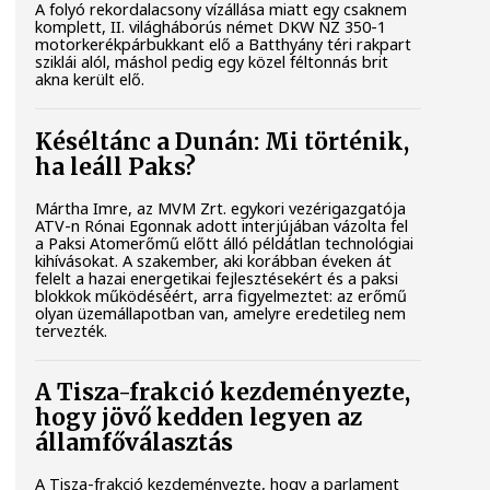
A folyó rekordalacsony vízállása miatt egy csaknem
komplett, II. világháborús német DKW NZ 350-1
motorkerékpárbukkant elő a Batthyány téri rakpart
sziklái alól, máshol pedig egy közel féltonnás brit
akna került elő.
Késéltánc a Dunán: Mi történik,
ha leáll Paks?
Mártha Imre, az MVM Zrt. egykori vezérigazgatója
ATV-n Rónai Egonnak adott interjújában vázolta fel
a Paksi Atomerőmű előtt álló példátlan technológiai
kihívásokat. A szakember, aki korábban éveken át
felelt a hazai energetikai fejlesztésekért és a paksi
blokkok működéséért, arra figyelmeztet: az erőmű
olyan üzemállapotban van, amelyre eredetileg nem
tervezték.
A Tisza-frakció kezdeményezte,
hogy jövő kedden legyen az
államfőválasztás
A Tisza-frakció kezdeményezte, hogy a parlament