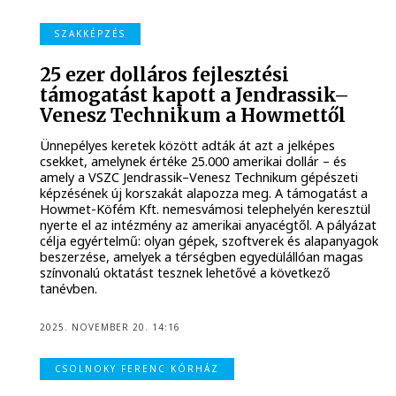
SZAKKÉPZÉS
25 ezer dolláros fejlesztési
támogatást kapott a Jendrassik–
Venesz Technikum a Howmettől
Ünnepélyes keretek között adták át azt a jelképes
csekket, amelynek értéke 25.000 amerikai dollár – és
amely a VSZC Jendrassik–Venesz Technikum gépészeti
képzésének új korszakát alapozza meg. A támogatást a
Howmet-Köfém Kft. nemesvámosi telephelyén keresztül
nyerte el az intézmény az amerikai anyacégtől. A pályázat
célja egyértelmű: olyan gépek, szoftverek és alapanyagok
beszerzése, amelyek a térségben egyedülállóan magas
színvonalú oktatást tesznek lehetővé a következő
tanévben.
2025. NOVEMBER 20. 14:16
CSOLNOKY FERENC KÓRHÁZ