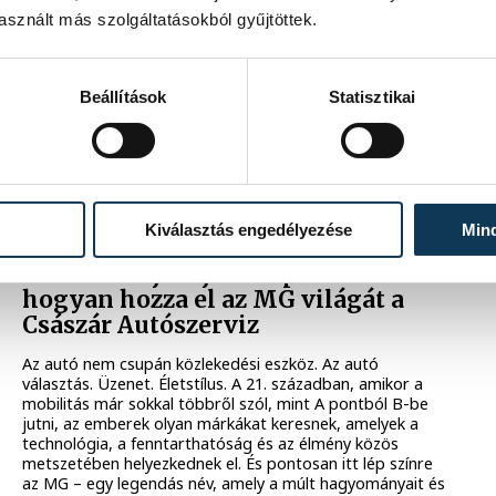
technológiai központjának megnyitóján a jövő szó szerint
sznált más szolgáltatásokból gyűjtöttek.
testet öltött: futurisztikus hangulat, ultramodern
informatikai eszközök, a tér közepén ott állt a legendás
DeLorean, és egy filmforgatásba illő "robottáncot" is
láthattunk. Mintha Doc Brown laborjából léptünk volna át
Beállítások
Statisztikai
a 21. század valóságába az OPSWAT új technológiai
központjának megnyitóján.
2025. OKTÓBER 16. 11:45
Kiválasztás engedélyezése
Min
Az autózás jövője Veszprémben –
hogyan hozza el az MG világát a
Császár Autószerviz
Az autó nem csupán közlekedési eszköz. Az autó
választás. Üzenet. Életstílus. A 21. században, amikor a
mobilitás már sokkal többről szól, mint A pontból B-be
jutni, az emberek olyan márkákat keresnek, amelyek a
technológia, a fenntarthatóság és az élmény közös
metszetében helyezkednek el. És pontosan itt lép színre
az MG – egy legendás név, amely a múlt hagyományait és