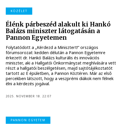
KÖZÉLET
Élénk párbeszéd alakult ki Hankó
Balázs miniszter látogatásán a
Pannon Egyetemen
Folytatódott a „Kérdezd a Minisztert!” országos
fórumsorozat: kedden délután a Pannon Egyetemre
érkezett dr. Hankó Balázs kulturális és innovációs
miniszter, aki a Hallgatói Önkormányzat meghívására vett
részt a hallgatói beszélgetésen, majd sajtótájékoztatót
tartott az E épületben, a Pannon Köztéren. Már az első
percekben látszott, hogy a veszprémi diákok nem félnek
élni a kérdezés jogával.
2025. NOVEMBER 18. 22:07
PANNON EGYETEM