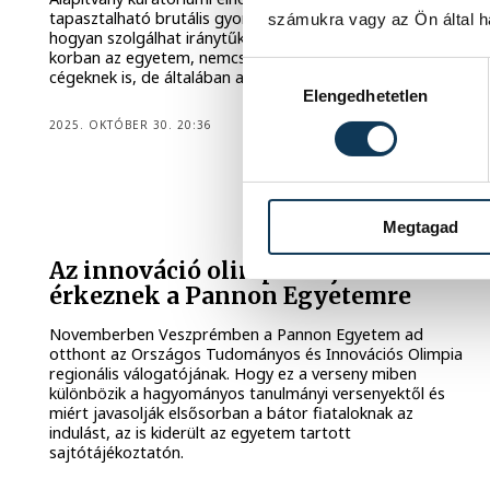
tapasztalható brutális gyorsaságú változásokról és arról,
számukra vagy az Ön által ha
hogyan szolgálhat iránytűként egy ilyen kotikusnak tűnő
korban az egyetem, nemcsak a fiataloknak, hanem a
Hozzájárulás kiválasztása
cégeknek is, de általában a teljes magyar társadalomnak.
Elengedhetetlen
2025. OKTÓBER 30. 20:36
Megtagad
Az innováció olimpikonjai
érkeznek a Pannon Egyetemre
Novemberben Veszprémben a Pannon Egyetem ad
otthont az Országos Tudományos és Innovációs Olimpia
regionális válogatójának. Hogy ez a verseny miben
különbözik a hagyományos tanulmányi versenyektől és
miért javasolják elsősorban a bátor fiataloknak az
indulást, az is kiderült az egyetem tartott
sajtótájékoztatón.