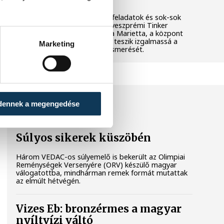
Látványos kísérletek, kreatív feladatok és sok-sok
élmény várja a gyerekeket a veszprémi Tinker
Labsben. Videónkban Balassa Marietta, a központ
vezetője mutatja be, hogyan teszik izgalmassá a
Marketing
természettudományok megismerését.
SPORT
dennek a megengedése
Súlyos sikerek küszöbén
Három VEDAC-os súlyemelő is bekerült az Olimpiai
Reménységek Versenyére (ORV) készülő magyar
válogatottba, mindhárman remek formát mutattak
az elmúlt hétvégén.
Vizes Eb: bronzérmes a magyar
nyíltvízi váltó