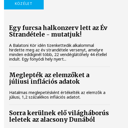
KÖZÉLET
Egy furcsa halkonzerv lett az Év
Strandétele - mutatjuk!
A Balatoni Kör idén tizenkettedik alkalommal
hirdette meg az év strandétele versenyt, amelyre
minden eddiginél több, 22 vendéglátóhely 44 étellel
indult. Egy fonyódi hely nyert...
Meglepték az elemzőket a
júliusi inflációs adatok
Hatalmas meglepetésként értékelték az elemzők a
júliusi, 1,2 százalékos inflációs adatot.
Sorra kerülnek elő világháborús
leletek az alacsony Dunából