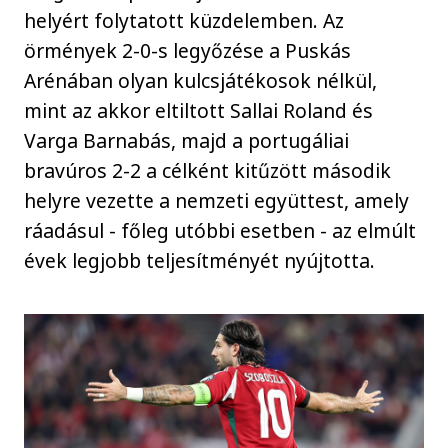
helyért folytatott küzdelemben. Az
örmények 2-0-s legyőzése a Puskás
Arénában olyan kulcsjátékosok nélkül,
mint az akkor eltiltott Sallai Roland és
Varga Barnabás, majd a portugáliai
bravúros 2-2 a célként kitűzött második
helyre vezette a nemzeti együttest, amely
ráadásul - főleg utóbbi esetben - az elmúlt
évek legjobb teljesítményét nyújtotta.