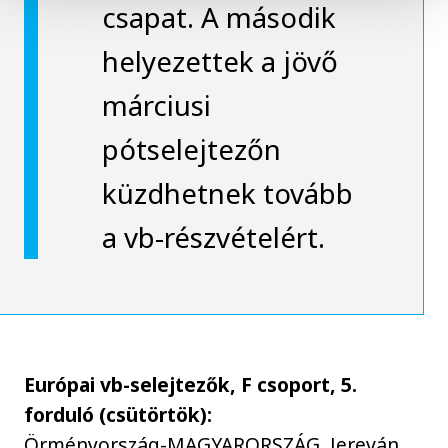
csapat. A második
helyezettek a jövő
márciusi
pótselejtezőn
küzdhetnek tovább
a vb-részvételért.
Európai vb-selejtezők, F csoport, 5.
forduló (csütörtök):
Örményország-MAGYARORSZÁG, Jereván