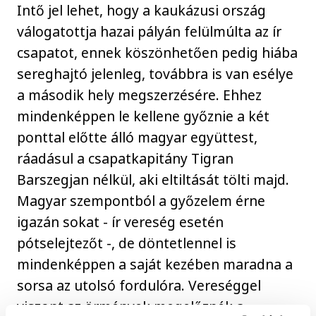
Intő jel lehet, hogy a kaukázusi ország
válogatottja hazai pályán felülmúlta az ír
csapatot, ennek köszönhetően pedig hiába
sereghajtó jelenleg, továbbra is van esélye
a második hely megszerzésére. Ehhez
mindenképpen le kellene győznie a két
ponttal előtte álló magyar együttest,
ráadásul a csapatkapitány Tigran
Barszegjan nélkül, aki eltiltását tölti majd.
Magyar szempontból a győzelem érne
igazán sokat - ír vereség esetén
pótselejtezőt -, de döntetlennel is
mindenképpen a saját kezében maradna a
sorsa az utolsó fordulóra. Vereséggel
viszont az örmények megelőznék a