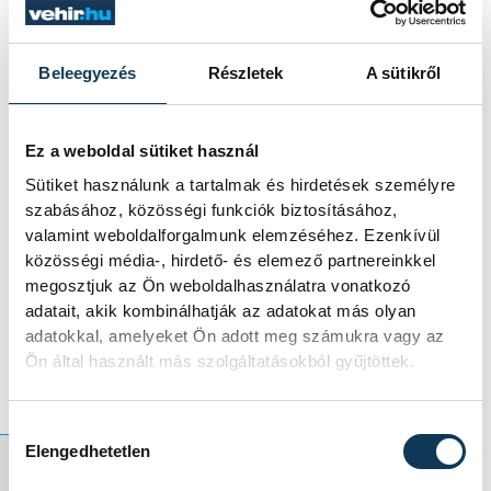
magyarokat, igaz, a kaukázusiak az utolsó
körben Portugáliába utaznak, ahol nehéz
Beleegyezés
Részletek
A sütikről
mérkőzésre számíthatnak.
Ez a weboldal sütiket használ
Az örmény-magyar vb-selejtező a spanyol
Sütiket használunk a tartalmak és hirdetések személyre
José María Sánchez Martínez sípjelére -
szabásához, közösségi funkciók biztosításához,
közép-európai idő szerint - 18 órakor
valamint weboldalforgalmunk elemzéséhez. Ezenkívül
kezdődik a 14 403 néző befogadására
közösségi média-, hirdető- és elemező partnereinkkel
alkalmas Vazgen Szargszjan Stadionban. A
megosztjuk az Ön weboldalhasználatra vonatkozó
adatait, akik kombinálhatják az adatokat más olyan
mérkőzést élőben közvetíti az M4 Sport, a
adatokkal, amelyeket Ön adott meg számukra vagy az
Kossuth Rádió és a Nemzeti Sportrádió.
Ön által használt más szolgáltatásokból gyűjtöttek.
Hozzájárulás kiválasztása
Elengedhetetlen