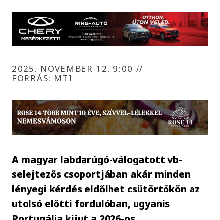
2025. NOVEMBER 12. 9:00
//
FORRÁS: MTI
A magyar labdarúgó-válogatott vb-
selejtezős csoportjában akár minden
lényegi kérdés eldőlhet csütörtökön az
utolsó előtti fordulóban, ugyanis
Portugália kijut a 2026-os