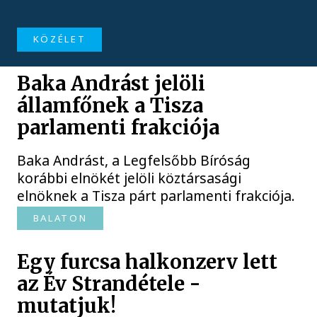
KÖZÉLET
Baka Andrást jelöli
államfőnek a Tisza
parlamenti frakciója
Baka Andrást, a Legfelsőbb Bíróság
korábbi elnökét jelöli köztársasági
elnöknek a Tisza párt parlamenti frakciója.
BALATON
Egy furcsa halkonzerv lett
az Év Strandétele -
mutatjuk!