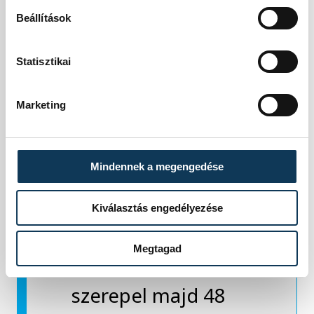
A 12 csoportból az
Beállítások
első helyezettek
Statisztikai
kijutnak az Egyesült
Államokban,
Marketing
Mexikóban és
Kanadában sorra
Mindennek a megengedése
kerülő
Kiválasztás engedélyezése
világbajnokságra,
Megtagad
amelyen először
szerepel majd 48