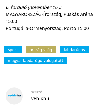
6. forduló (november 16.):
MAGYARORSZÁG-Írország, Puskás Aréna
15.00
Portugália-Örményország, Porto 15.00
sport
ország-világ
labdarúgás
magyar labdarúgó-válogatott
SZERZŐ
vehir.hu