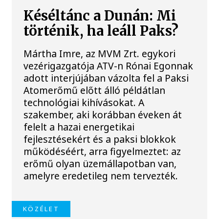
Késéltánc a Dunán: Mi
történik, ha leáll Paks?
Mártha Imre, az MVM Zrt. egykori
vezérigazgatója ATV-n Rónai Egonnak
adott interjújában vázolta fel a Paksi
Atomerőmű előtt álló példátlan
technológiai kihívásokat. A
szakember, aki korábban éveken át
felelt a hazai energetikai
fejlesztésekért és a paksi blokkok
működéséért, arra figyelmeztet: az
erőmű olyan üzemállapotban van,
amelyre eredetileg nem tervezték.
KÖZÉLET