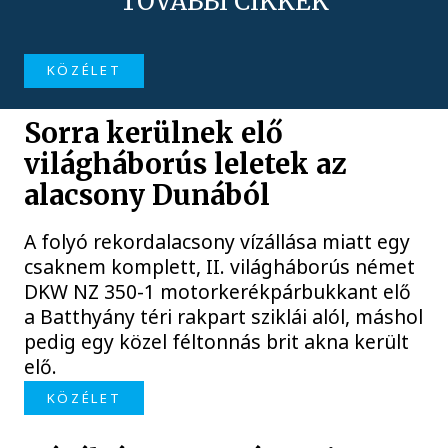
TOVÁBBI CIKKEK
KÖZÉLET
Sorra kerülnek elő
világháborús leletek az
alacsony Dunából
A folyó rekordalacsony vízállása miatt egy
csaknem komplett, II. világháborús német
DKW NZ 350-1 motorkerékpárbukkant elő
a Batthyány téri rakpart sziklái alól, máshol
pedig egy közel féltonnás brit akna került
elő.
KÖZÉLET