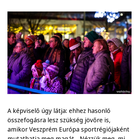
A képviselő úgy látja: ehhez hasonló
összefogásra lesz szükség jövőre is,
amikor Veszprém Európa sportrégiójaként
mutathatja meg magát. „Nézzük meg, mi