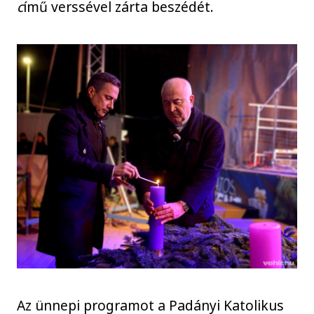
c
ímű verssével zárta beszédét.
Az ünnepi programot a Padányi Katolikus