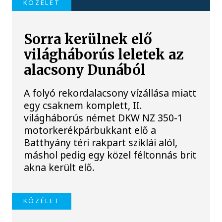
KÖZÉLET
Sorra kerülnek elő
világháborús leletek az
alacsony Dunából
A folyó rekordalacsony vízállása miatt
egy csaknem komplett, II.
világháborús német DKW NZ 350-1
motorkerékpárbukkant elő a
Batthyány téri rakpart sziklái alól,
máshol pedig egy közel féltonnás brit
akna került elő.
KÖZÉLET