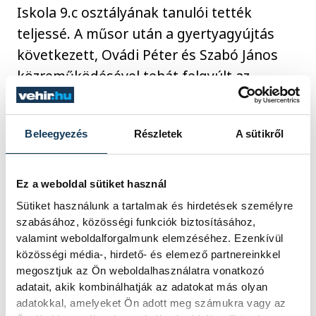
Iskola 9.c osztályának tanulói tették
teljessé. A műsor után a gyertyagyújtás
következett, Ovádi Péter és Szabó János
közreműködésével tehát felgyúlt az
adventi gyertya első lángja.
Beleegyezés
Részletek
A sütikről
közélet
Ovádi Péter
karácsony
Ez a weboldal sütiket használ
advent
Sütiket használunk a tartalmak és hirdetések személyre
szabásához, közösségi funkciók biztosításához,
valamint weboldalforgalmunk elemzéséhez. Ezenkívül
közösségi média-, hirdető- és elemező partnereinkkel
megosztjuk az Ön weboldalhasználatra vonatkozó
FOTÓS
adatait, akik kombinálhatják az adatokat más olyan
SZERZŐ
Kovács
adatokkal, amelyeket Ön adott meg számukra vagy az
vehir.hu