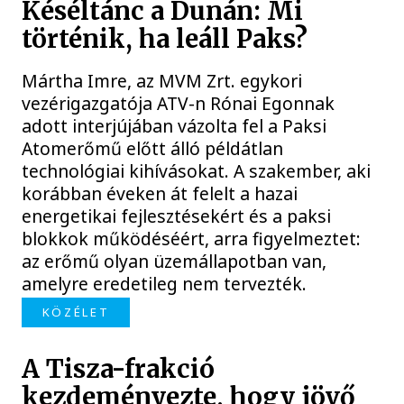
Késéltánc a Dunán: Mi
történik, ha leáll Paks?
Mártha Imre, az MVM Zrt. egykori
vezérigazgatója ATV-n Rónai Egonnak
adott interjújában vázolta fel a Paksi
Atomerőmű előtt álló példátlan
technológiai kihívásokat. A szakember, aki
korábban éveken át felelt a hazai
energetikai fejlesztésekért és a paksi
blokkok működéséért, arra figyelmeztet:
az erőmű olyan üzemállapotban van,
amelyre eredetileg nem tervezték.
KÖZÉLET
A Tisza-frakció
kezdeményezte, hogy jövő