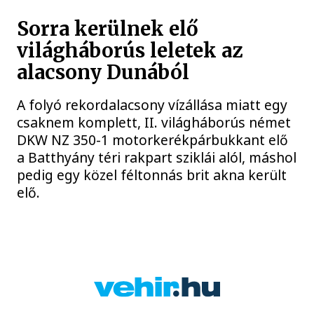
Sorra kerülnek elő
világháborús leletek az
alacsony Dunából
A folyó rekordalacsony vízállása miatt egy
csaknem komplett, II. világháborús német
DKW NZ 350-1 motorkerékpárbukkant elő
a Batthyány téri rakpart sziklái alól, máshol
pedig egy közel féltonnás brit akna került
elő.