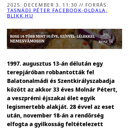
2025. DECEMBER 3. 11:30
//
FORRÁS:
TASNÁDI PÉTER FACEBOOK-OLDALA,
BLIKK.HU
1997. augusztus 13-án délután egy
terepjáróban robbantották fel
Balatonalmádi és Szentkirályszabadja
között az akkor 33 éves Molnár Pétert,
a veszprémi éjszakai élet egyik
legismertebb alakját. 28 évvel az eset
után, november 18-án a rendőrség
elfogta a gyilkosság feltételezett