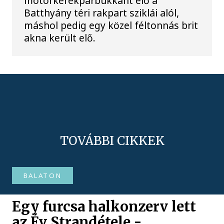
motorkerékpárbukkant elő a
Batthyány téri rakpart sziklái alól,
máshol pedig egy közel féltonnás brit
akna került elő.
TOVÁBBI CIKKEK
BALATON
Egy furcsa halkonzerv lett
az Év Strandétele -