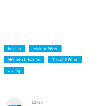
közélet
Molnár Péter
Németh Krisztián
Tasnádi Péter
alvilág
SZERZŐ