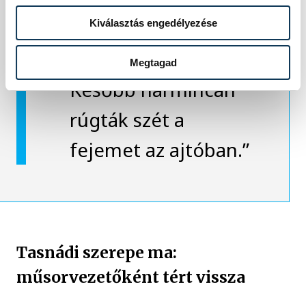
visszakapta –
Kiválasztás engedélyezése
szétrepedt a szeme.
Megtagad
Később harmincan
rúgták szét a
fejemet az ajtóban.”
Tasnádi szerepe ma:
műsorvezetőként tért vissza