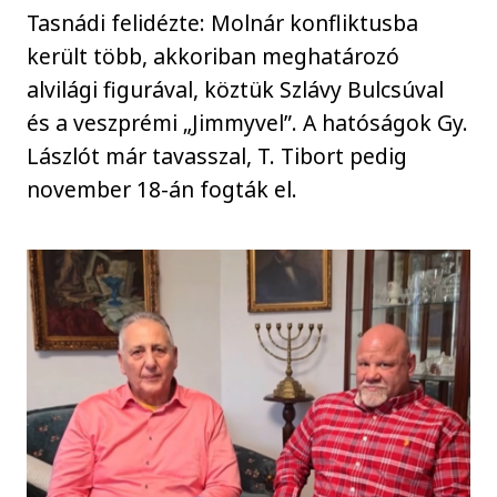
Tasnádi felidézte: Molnár konfliktusba
került több, akkoriban meghatározó
alvilági figurával, köztük Szlávy Bulcsúval
és a veszprémi „Jimmyvel”. A hatóságok Gy.
Lászlót már tavasszal, T. Tibort pedig
november 18-án fogták el.