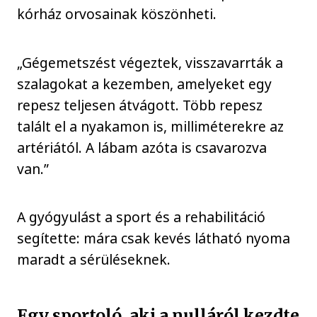
kórház orvosainak köszönheti.
„Gégemetszést végeztek, visszavarrták a
szalagokat a kezemben, amelyeket egy
repesz teljesen átvágott. Több repesz
talált el a nyakamon is, milliméterekre az
artériától. A lábam azóta is csavarozva
van.”
A gyógyulást a sport és a rehabilitáció
segítette: mára csak kevés látható nyoma
maradt a sérüléseknek.
Egy sportoló, aki a nulláról kezdte