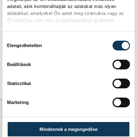
adatait, akik kombinálhatják az adatokat más olyan
adatokkal, amelyeket Ön adott meg számukra vagy az
Németh hangsúlyozta: nem ő volt a
Ön által használt más szolgáltatásokból gyűjtöttek.
célpont, „csak egy véletlen”, mégis sokszor
nézett farkasszemet a merényletért felelős
Hozzájárulás kiválasztása
Elengedhetetlen
körökkel.
Beállítások
Felidézett egy régi összetűzést is T.
Tiborral:
Statisztikai
Marketing
„Megütött a
Mindennek a megengedése
semmiből. Azonnal