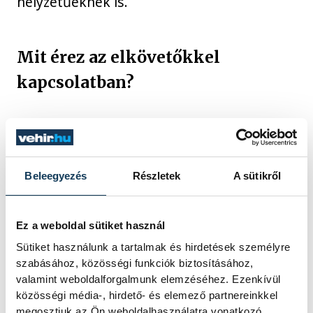
helyzetűeknek is.
Mit érez az elkövetőkkel
kapcsolatban?
Tasnádi rákérdezett, mit érez ma azok
iránt, akiket a hatóságok szerint a
merénylethez köthetnek.
Beleegyezés
Részletek
A sütikről
„Amikor megtudtam, óriási tehetetlen düh
Ez a weboldal sütiket használ
volt bennem. Ez harminc éves történet, és
Sütiket használunk a tartalmak és hirdetések személyre
szabásához, közösségi funkciók biztosításához,
azért találkoztunk ezekkel az emberekkel
valamint weboldalforgalmunk elemzéséhez. Ezenkívül
azóta egyszer-kétszer. Ha nem is
közösségi média-, hirdető- és elemező partnereinkkel
barátságos körülmények között.”
megosztjuk az Ön weboldalhasználatra vonatkozó