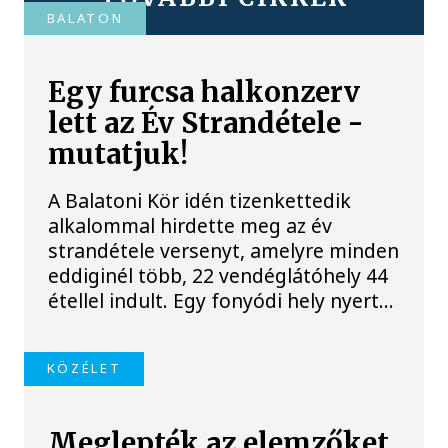
BALATON
Egy furcsa halkonzerv
lett az Év Strandétele -
mutatjuk!
A Balatoni Kör idén tizenkettedik
alkalommal hirdette meg az év
strandétele versenyt, amelyre minden
eddiginél több, 22 vendéglátóhely 44
étellel indult. Egy fonyódi hely nyert...
KÖZÉLET
Meglepték az elemzőket