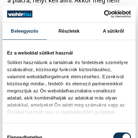
a piacra, helyt kell állni. Akkor még nem
úgy működött az önmenedzselés, hogy
készítettél magadnak egy saját honlapot,
Facebook vagy Insta oldalt. Akik ezt
Beleegyezés
Részletek
A sütikről
megértették, sokkal sikeresebbek lettek.
Ez a weboldal sütiket használ
Vajon miért akartál fiatal tehetségeknek
Sütiket használunk a tartalmak és hirdetések személyre
segíteni?
szabásához, közösségi funkciók biztosításához,
valamint weboldalforgalmunk elemzéséhez. Ezenkívül
közösségi média-, hirdető- és elemező partnereinkkel
Eszembe jutott egy párhuzam: a
megosztjuk az Ön weboldalhasználatra vonatkozó
nagypapám Karakószörcsökön a kevés
adatait, akik kombinálhatják az adatokat más olyan
adatokkal, amelyeket Ön adott meg számukra vagy az
írástudók egyike volt, néhányan vajdának
Ön által használt más szolgáltatásokból gyűjtöttek.
is tartották, a falu folyton hozzá ment az
ügyes-bajos dolgával, főként az
Hozzájárulás kiválasztása
írástudatlan parasztok. Mindenkinek
Elengedhetetlen