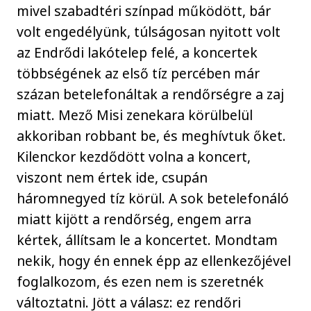
mivel szabadtéri színpad működött, bár
volt engedélyünk, túlságosan nyitott volt
az Endrődi lakótelep felé, a koncertek
többségének az első tíz percében már
százan betelefonáltak a rendőrségre a zaj
miatt. Mező Misi zenekara körülbelül
akkoriban robbant be, és meghívtuk őket.
Kilenckor kezdődött volna a koncert,
viszont nem értek ide, csupán
háromnegyed tíz körül. A sok betelefonáló
miatt kijött a rendőrség, engem arra
kértek, állítsam le a koncertet. Mondtam
nekik, hogy én ennek épp az ellenkezőjével
foglalkozom, és ezen nem is szeretnék
változtatni. Jött a válasz: ez rendőri