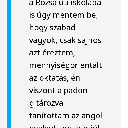
a Rózsa úti iskolába
is úgy mentem be,
hogy szabad
vagyok, csak sajnos
azt éreztem,
mennyiségorientált
az oktatás, én
viszont a padon
gitározva
tanítottam az angol
nyelvet, ami bár jól