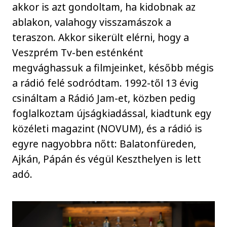
akkor is azt gondoltam, ha kidobnak az
ablakon, valahogy visszamászok a
teraszon. Akkor sikerült elérni, hogy a
Veszprém Tv-ben esténként
megvághassuk a filmjeinket, később mégis
a rádió felé sodródtam. 1992-től 13 évig
csináltam a Rádió Jam-et, közben pedig
foglalkoztam újságkiadással, kiadtunk egy
közéleti magazint (NOVUM), és a rádió is
egyre nagyobbra nőtt: Balatonfüreden,
Ajkán, Pápán és végül Keszthelyen is lett
adó.