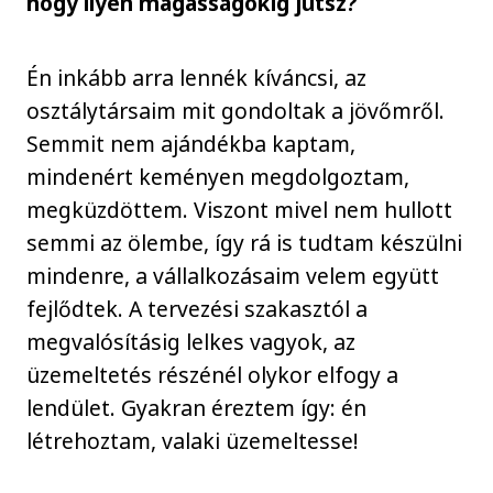
hogy ilyen magasságokig jutsz?
Én inkább arra lennék kíváncsi, az
osztálytársaim mit gondoltak a jövőmről.
Semmit nem ajándékba kaptam,
mindenért keményen megdolgoztam,
megküzdöttem. Viszont mivel nem hullott
semmi az ölembe, így rá is tudtam készülni
mindenre, a vállalkozásaim velem együtt
fejlődtek. A tervezési szakasztól a
megvalósításig lelkes vagyok, az
üzemeltetés részénél olykor elfogy a
lendület. Gyakran éreztem így: én
létrehoztam, valaki üzemeltesse!