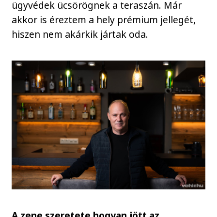
ügyvédek ücsörögnek a teraszán. Már
akkor is éreztem a hely prémium jellegét,
hiszen nem akárkik jártak oda.
A zene szeretete hogyan jött az