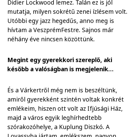
Didier Lockwood lemez. Talán ez is jól
mutatja, milyen sokrétű zenei ízlésem volt.
Utóbbi egy jazz hegedűs, anno meg is
hívtam a VeszprémFestre. Sajnos már
néhány éve nincsen közöttünk.
Megint egy gyerekkori szereplő, aki
később a valóságban is megjelenik…
És a Várkertről még nem is beszéltünk,
amiről gyerekként szintén voltak konkrét
emlékeim, hiszen ott volt az Ifjúsági Ház,
majd a város egyik leghírhedtebb
szórakozóhelye, a Kuplung Diszkó. A
Lovassyba jártam, emlékszem, nagyon