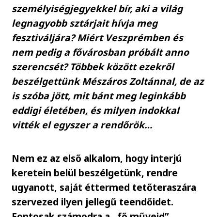
személyiségjegyekkel bír, aki a világ
legnagyobb sztárjait hívja meg
fesztiváljára? Miért Veszprémben és
nem pedig a fővárosban próbált anno
szerencsét? Többek között ezekről
beszélgettünk Mészáros Zoltánnal, de az
is szóba jött, mit bánt meg leginkább
eddigi életében, és milyen indokkal
vitték el egyszer a rendőrök…
Nem ez az első alkalom, hogy interjú
keretein belül beszélgetünk, rendre
ugyanott, saját éttermed tetőteraszára
szervezed ilyen jellegű teendőidet.
Fontosak számodra a „fő műveid”