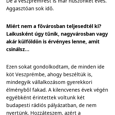
De a VeszprémFest is már huszonkét éves.
Aggasztóan sok idő.
Miért nem a fővárosban teljesedtél ki?
Laikusként úgy tűnik, nagyvárosban vagy
akár külföldön is érvényes lenne, amit
csinálsz…
Ezen sokat gondolkodtam, de minden ide
köt Veszprémbe, ahogy beszéltük is,
mindegyik vállalkozásom gyerekkori
élményből fakad. A kilencvenes évek végén
egyébként érintettek voltunk két
budapesti rádiós pályázatban, de nem
nyertünk. Hozzáteszem, azért a